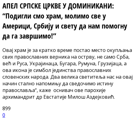
АПЕЛ СРПСKЕ ЦРKВЕ У ДОМИНИKАНИ:
“Подигли смо храм, молимо све у
Америци, Србију и свету да нам помогну
да га завршимо!”
Овај храм је за кратко време постао место окупљања
свих православних верника на острву, не само Срба,
већ и Руса, Украјинаца, Бугара, Румуна, Грузијаца, а
ова икона је симбол јединства православних
словенских народа. Два велика светитеља нас на овај
начин стално напомињу да сведочимо истину
православља“, каже оснивач ове парохије
архимандрит др Евстатије Милош Аздејковић.
899
0