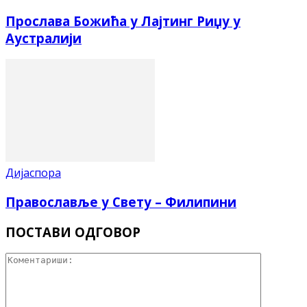
Прослава Божића у Лајтинг Риџу у
Аустралији
Дијаспора
Православље у Свету – Филипини
ПОСТАВИ ОДГОВОР