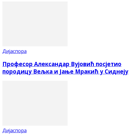
Дијаспора
Професор Александар Вујовић посјетио
породицу Вељка и Јање Мракић у Сиднеју
Дијаспора