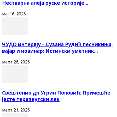
Нестварна алеја руске историје...
мај 16, 2026
ЧУДО интервју – Сузана Рудић песникиња,
вајар и новинар: Истински уметник...
март 26, 2026
Свештеник др Угрин Поповић: Причешће
јесте терапеутски лек
март 21, 2026