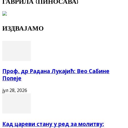
ГАВРИЛА (ПИНОСАВА)
ИЗДВАЈАМО
Проф. др Радана Лукајић: Вео Сабине
Попеје
јул 28, 2026
Кад цареви стану у ред за молитву: