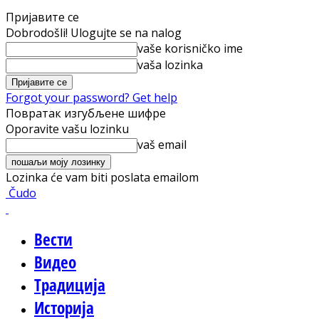
Пријавите се
Dobrodošli! Ulogujte se na nalog
vaše korisničko ime
vaša lozinka
Forgot your password? Get help
Повратак изгубљене шифре
Oporavite vašu lozinku
vaš email
Lozinka će vam biti poslata emailom
Čudo
Вести
Видео
Традиција
Историја