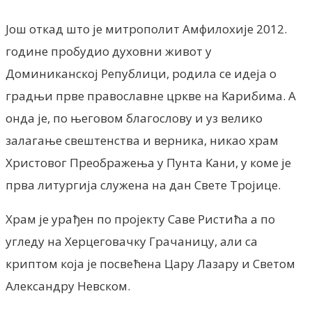
Још откад што је митрополит Амфилохије 2012.
године пробудио духовни живот у
Доминиканској Републици, родила се идеја о
градњи прве православне цркве на Kарибима. А
онда је, по његовом благослову и уз велико
залагање свештенства и верника, никао храм
Христовог Преображења у Пунта Kани, у коме је
прва литургија служена на дан Свете Тројице.
Храм је урађен по пројекту Саве Ристића а по
угледу на Херцеговачку Грачаницу, али са
криптом која је посвећена Цару Лазару и Светом
Александру Невском.