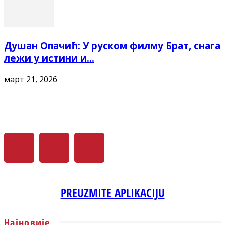
Душан Опачић: У руском филму Брат, снага
лежи у истини и...
март 21, 2026
PREUZMITE APLIKACIJU
Најновије