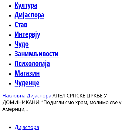
Култура
Дијаспора
Став
Интервју
Чудо
Занимљивости
Психологија
Магазин
Чуденце
Насловна
Дијаспора
АПЕЛ СРПСKЕ ЦРKВЕ У
ДОМИНИKАНИ: “Подигли смо храм, молимо све у
Америци,...
Дијаспора