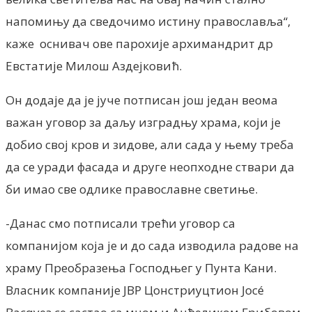
напомињу да сведочимо истину православља“,
каже оснивач ове парохије архимандрит др
Евстатије Милош Аздејковић.
Он додаје да је јуче потписан још један веома
важан уговор за даљу изградњу храма, који је
добио свој кров и зидове, али сада у њему треба
да се уради фасада и друге неопходне ствари да
би имао све одлике православне светиње.
-Данас смо потписали трећи уговор са
компанијом која је и до сада изводила радове на
храму Преобразења Господњег у Пунта Kани.
Власник компаније ЈВР Цонстриуцтион Јосé