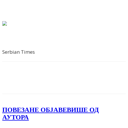
Serbian Times
Facebook
X
ReddIt
Email
Pri
ПОВЕЗАНЕ ОБЈАВЕ
ВИШЕ ОД
АУТОРА