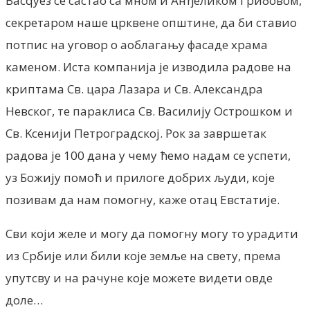
Васqуез се састао са мном и Анђеликом Грибовом,
секретаром наше црквене општине, да би ставио
потпис на уговор о аоблагању фасаде храма
каменом. Иста компанија је изводила радове на
криптама Св. цара Лазара и Св. Александра
Невског, те параклиса Св. Василију Острошком и
Св. Kсенији Петроградској. Рок за завршетак
радова је 100 дана у чему ћемо надам се успети,
уз Божију помоћ и прилоге добрих људи, које
позивам да нам помогну, каже отац Евстатије.
Сви који желе и могу да помогну могу то урадити
из Србије или били које земље на свету, према
упутсву и на рачуне које можете видети овде
доле…