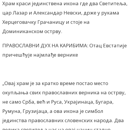
Храм краси јединствена икона где два Светитеља,
цар Лазар и Александар Невски, држе у рукама
Херцеговачку Грачаницу и стоје на
Доминиканском острву.
ПРАВОСЛАВНИ ДУХ НА KАРИБИМА: Отац Евстатије
причешћује најмлађе вернике
„Овај храм је за кратко време постао место
окупљања свих православних верника на острву,
не само Срба, већ и Руса, Украјинаца, Бугара,
Румуна, Грузијаца, а ова икона је симбол
јединства православних словенских народа. Два
велика светитеља нас на овај начин стално