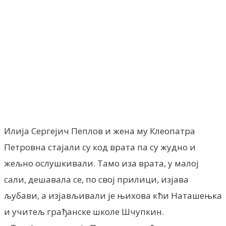
Facebook
X
ReddIt
Email
Pri
Илија Сергејич Пеплов и жена му Клеопатра
Петровна стајали су код врата па су жудно и
жељно ослушкивали. Тамо иза врата, у малој
сали, дешавала се, по свој прилици, изјава
љубави, а изјављивали је њихова кћи Наташењка
и учитељ грађанске школе Шчупкин.