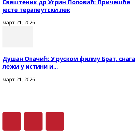
Свештеник др Угрин Поповић: Причешће
јесте терапеутски лек
март 21, 2026
Душан Опачић: У руском филму Брат, снага
лежи у истини и...
март 21, 2026