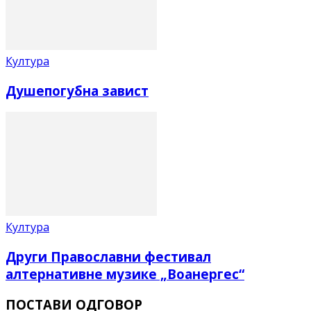
Култура
Душепогубна завист
Култура
Други Православни фестивал
алтернативне музике „Воанергес“
ПОСТАВИ ОДГОВОР