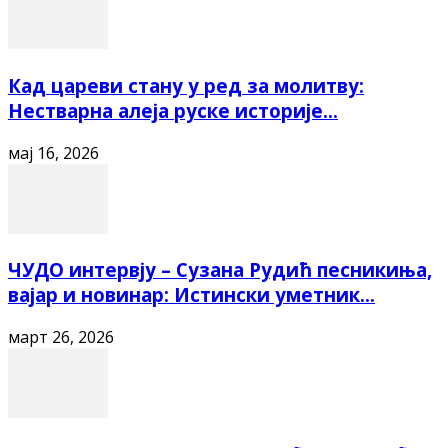
Кад цареви стану у ред за молитву:
Нестварна алеја руске историје...
мај 16, 2026
ЧУДО интервју – Сузана Рудић песникиња,
вајар и новинар: Истински уметник...
март 26, 2026