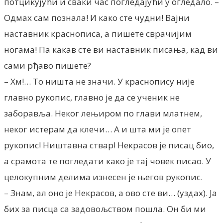
потцикујући и сваки час погледајући у огледало. –
Одмах сам познала! И како сте чудни! Вајни
наставник краснописа, а пишете сврачијим
ногама! Па какав сте ви наставник писања, кад ви
сами рђаво пишете?
– Хм!… То ништа не значи. У краснопису није
главно рукопис, главно је да се ученик не
заборавља. Неког лењиром по глави млатнем,
неког истерам да клечи… А и шта ми је опет
рукопис! Ништавна ствар! Некрасов је писац био,
а срамота те погледати како је тај човек писао. У
целокупним делима изнесен је његов рукопис.
– Знам, ал оно је Некрасов, а ово сте ви… (уздах). Ја
бих за писца са задовољством пошла. Он би ми