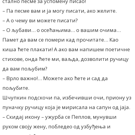
стално песме за успомену писао!
– Па песме вам и ја могу писати, ако желите.
– А о чему ви можете писати?
– О љубави… о осећањима… о вашим очима…
Памет да вам се помери кад прочитате… Као
киша ћете плакати! А ако вам напишем поетичне
стихове, онда ћете ми, ваљда, дозволити ручицу
да вам пољубим?
– Врло важно!… Можете ако ћете и сад да
пољубите.
Шчупкин подскочи па, избечивши очи, приону уз
пуначку ручицу која је мирисала на сапун од јаја.
– Скидај икону – ужурба се Пеплов, мунувши
руком своју жену, побледео од узбуђења и