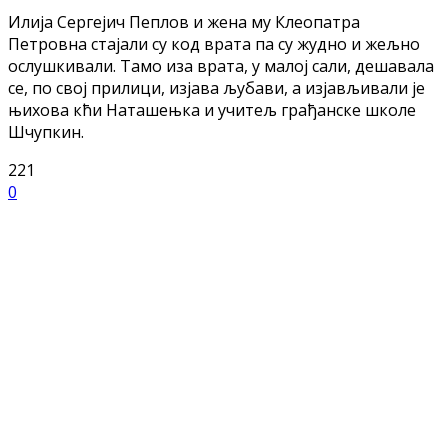
Илија Сергејич Пеплов и жена му Клеопатра
Петровна стајали су код врата па су жудно и жељно
ослушкивали. Тамо иза врата, у малој сали, дешавала
се, по свој прилици, изјава љубави, а изјављивали је
њихова кћи Наташењка и учитељ грађанске школе
Шчупкин.
221
0