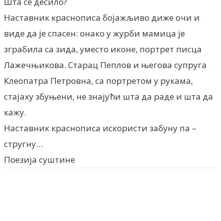
Шта се десило?
Наставник краснописа бојажљиво диже очи и
виде да је спасен: онако у журби мамица је
зграбила са зида, уместо иконе, портрет писца
Лажечњикова. Старац Пеплов и његова супруга
Клеопатра Петровна, са портретом у рукама,
стајаху збуњени, не знајући шта да раде и шта да
кажу.
Наставник краснописа искористи забуну па –
стругну…
Поезија суштине
Facebook
X
ReddIt
Email
Pri