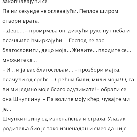
закопчавајући се.
Па ни секунде не оклевајући, Пеплов широм
отвори врата.
– Децо… – промрмља он, дижући руке пут неба и
плачљиво ћмиркајући. – Господ ће вас
благословити, децо моја… Живите… плодите се…
множите се…
– И… и ја вас благосиљам… – прозбори мајка,
плачући од среће. – Срећни били, мили моји! О, та
ви ми једино моје благо одузимате! – обрати се
она Шчупкину. – Па волите моју кћер, чувајте ми
је…
Шчупкин зину од изненаñења и страха. Улазак
родитеља био је тако изненадан и смео да није