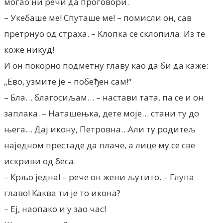
могао ни речи да проговори.
– Укебаше ме! Спуташе ме! – помисли он, сав
претрнуо од страха. – Клопка се склопила. Из те
коже никуд!
И он покорно подметну главу као да би да каже:
„Ево, узмите је – побеђен сам!“
– Бла… благосиљам… – настави тата, па се и он
заплака. – Наташењка, дете моје… стани ту до
њега… Дај икону, Петровна…Али ту родитељ
наједном престаде да плаче, а лице му се све
искриви од беса.
– Крљо једна! – рече он жени љутито. – Глупа
главо! Каква ти је то икона?
– Еј, наопако и у зао час!