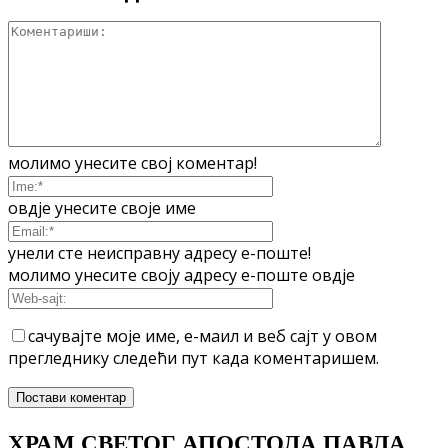
молимо унесите свој коментар!
овдје унесите своје име
унели сте неисправну адресу е-поште!
молимо унесите своју адресу е-поште овдје
сачувајте моје име, е-маил и веб сајт у овом
прегледнику следећи пут када коментаришем.
ХРАМ СВЕТОГ АПОСТОЛА ПАВЛА