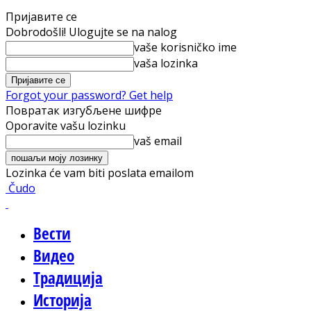
Пријавите се
Dobrodošli! Ulogujte se na nalog
vaše korisničko ime
vaša lozinka
Forgot your password? Get help
Повратак изгубљене шифре
Oporavite vašu lozinku
vaš email
Lozinka će vam biti poslata emailom
Čudo
Вести
Видео
Традиција
Историја