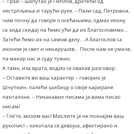
– Трза! – шапутао је Пеплов, дрхтећи од
нестрпљења и тарући руке. – Пази сад, Петровна,
чим почну да говоре о осећањима, одмах икону
са зида скидај па ћемо ући да их благословимо…
Затећи ћемо их на самом делу… А благослов са
иконом је свет и ненарушив… После нам не умаче,
па макар нас и суду тужио.
А тамо, иза врата, водио се овакав разговор:
– Оставите ви ваш карактер – говорио је
Шчупкин, палећи шибицу о своје кариране
панталоне. – Никакавих писама ја вама писао
нисам!
– Гле’те, молим вас! Мислите ја не познајем ваш
рукопис! – кикотала се девојка, афектирано и