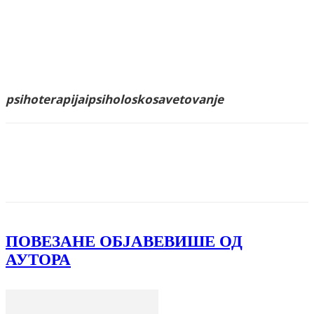
psihoterapijaipsiholoskosavetovanje
Facebook
X
ReddIt
Email
Pri
ПОВЕЗАНЕ ОБЈАВЕ
ВИШЕ ОД
АУТОРА