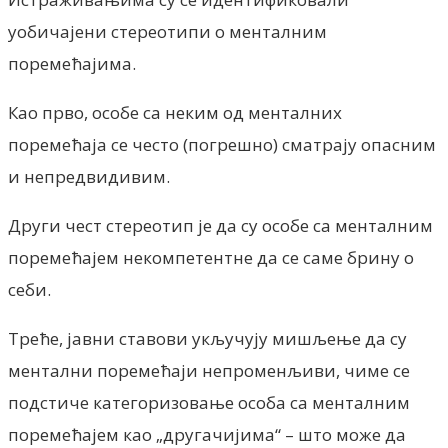
уобичајени стереотипи о менталним
поремећајима.
Као прво, особе са неким од менталних
поремећаја се често (погрешно) сматрају опасним
и непредвидивим.
Други чест стереотип је да су особе са менталним
поремећајем некомпетентне да се саме брину о
себи.
Треће, јавни ставови укључују мишљење да су
ментални поремећаји непроменљиви, чиме се
подстиче категоризовање особа са менталним
поремећајем као „другачијима“ – што може да