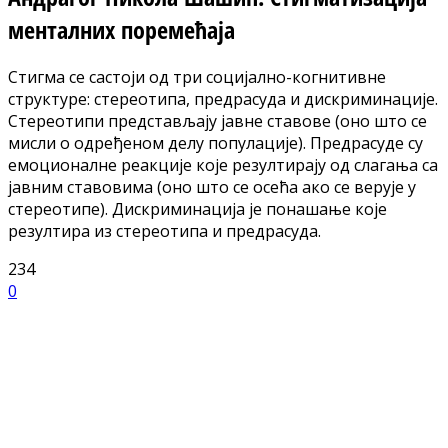
менталних поремећаја
Стигма се састоји од три социјално-когнитивне
структуре: стереотипа, предрасуда и дискриминације.
Стереотипи представљају јавне ставове (оно што се
мисли о одређеном делу популације). Предрасуде су
емоционалне реакције које резултирају од слагања са
јавним ставовима (оно што се осећа ако се верује у
стереотипе). Дискриминација је понашање које
резултира из стереотипа и предрасуда.
234
0