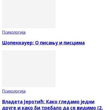
Психологија
Шопенхауер: О писању и писцима
Психологија
Владета Јеротић: Како гледамо једни
друге и како би требало да се видимо (2.