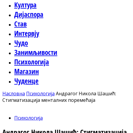
Култура
Дијаспора
Став
Интервју
Чудо
Занимљивости
Психологија
Магазин
Чуденце
Насловна
Психологија
Андрагог Никола Шашић:
Стигматизација менталних поремећаја
Психологија
Андрагог Никола Шашић: Стигматизација