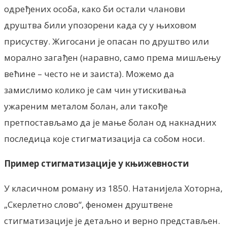
одређених особа, како би остали чланови
друштва били упозорени када су у њиховом
присуству. Жигосани је опасан по друштво или
морално загађен (наравно, само према мишљењу
већине – често не и заиста). Можемо да
замислимо колико је сам чин утискивања
ужареним металом болан, али такође
претпостављамо да је мање болан од накнадних
последица које стигматизација са собом носи.
Пример стигматизације у књижевности
У класичном роману из 1850. Натанијела Хоторна,
„Скерлетно слово“, феномен друштвене
стигматизације је детаљно и верно представљен.