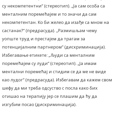
су некомпетентни“ (стереотип). „Ја сам особа са
менталним поремећајем и то значи да сам
некомпетентан. Ко би желео да изађе са мном на
састанак?“ (предрасуда). „Размишљам чему
уопште труд и престајем да трагам за
потенцијалним партнером“ (дискриминација).
Избегавање етикете: „Људи са менталним
поремећајем су луди“ (стереотип). „Ја имам
ментални поремећај и стидим се да ме не виде
као лудог“ (предрасуда). Избегавам да кажем свом
шефу да ми треба одсуство с посла како бих
отишао на терапију јер се плашим да ћу да
изгубим посао (дискриминација).