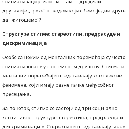
стигматизације или смо само одредили
другачије „грехе“ поводом којих ћемо једни друге
да „жигошемо“?
Структура стигме: стереотипи, предрасуде и
дискриминација
Особе са неким од менталних поремећаја су често
стигматизоване у савременом друштву. Стигма и
ментални поремећаји представљају комплексне
феномене, који имају разне тачке међусобног
пресецања.
За почетак, стигма се састоји од три социјално-
когнитивне структуре: стереотипа, предрасуда и
дискриминације. Стереотипи представљају јавне