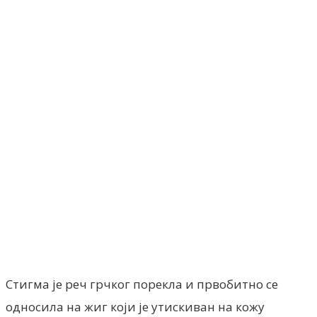
Facebook
X
ReddIt
Email
Pri
Стигма је реч грчког порекла и првобитно се
односила на жиг који је утискиван на кожу