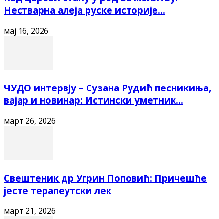
Нестварна алеја руске историје...
мај 16, 2026
ЧУДО интервју – Сузана Рудић песникиња,
вајар и новинар: Истински уметник...
март 26, 2026
Свештеник др Угрин Поповић: Причешће
јесте терапеутски лек
март 21, 2026