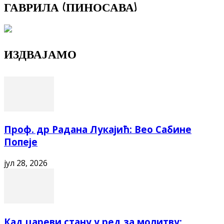
ГАВРИЛА (ПИНОСАВА)
ИЗДВАЈАМО
Проф. др Радана Лукајић: Вео Сабине
Попеје
јул 28, 2026
Кад цареви стану у ред за молитву: