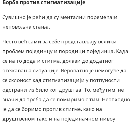
Борба против стигматизације
Сувишно је рећи да су ментални поремећаји
неповољна стања.
Често већ сами за себе представљају велики
проблем појединцу и породици појединца. Када
се на то дода и стигма, долази до додатног
отежавања ситуације. Вероватно је немогуће да
се склоност кад стигматизацији у потпуности
одстрани из било ког друштва. То, међутим, не
значи да треба да се помиримо с тим. Неопходно
је да се боримо против стигме, како на
друштвеном тако и на појединачном нивоу.