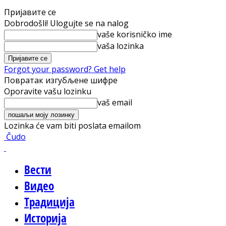
Пријавите се
Dobrodošli! Ulogujte se na nalog
vaše korisničko ime
vaša lozinka
Forgot your password? Get help
Повратак изгубљене шифре
Oporavite vašu lozinku
vaš email
Lozinka će vam biti poslata emailom
Čudo
Вести
Видео
Традиција
Историја