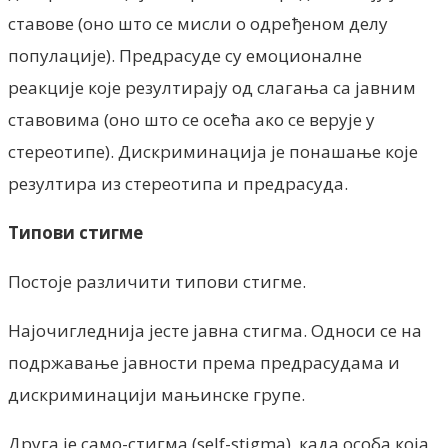
ставове (оно што се мисли о одређеном делу
популације). Предрасуде су емоционалне
реакције које резултирају од слагања са јавним
ставовима (оно што се осећа ако се верује у
стереотипе). Дискриминација је понашање које
резултира из стереотипа и предрасуда.
Типови стигме
Постоје различити типови стигме.
Најочигледнија јесте јавна стигма. Односи се на
подржавање јавности према предрасудама и
дискриминацији мањинске групе.
Друга је само-стигма (self-stigma), када особа која