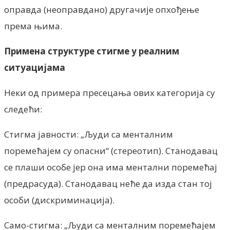
оправда (неоправдано) другачије опхођење
према њима.
Примена структуре стигме у реалним
ситуацијама
Неки од примера пресецања ових категорија су
следећи:
Стигма јавности: „Људи са менталним
поремећајем су опасни“ (стереотип). Станодавац
се плаши особе јер она има ментални поремећај
(предрасуда). Станодавац неће да изда стан тој
особи (дискриминација).
Само-стигма: „Људи са менталним поремећајем