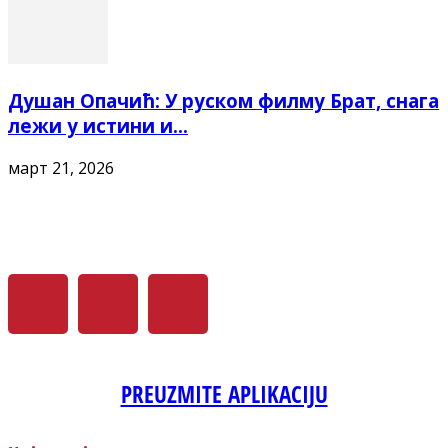
Душан Опачић: У руском филму Брат, снага
лежи у истини и...
март 21, 2026
PREUZMITE APLIKACIJU