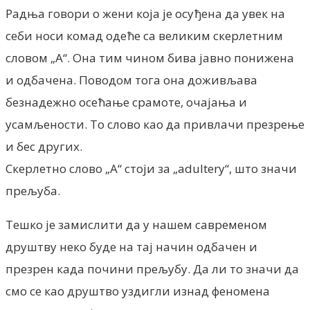
Радња говори о жени која је осуђена да увек на
себи носи комад одеће са великим скерлетним
словом „А“. Она тим чином бива јавно понижена
и одбачена. Поводом тога она доживљава
безнадежно осећање срамоте, очајања и
усамљености. То слово као да привлачи презрење
и бес других.
Скерлетно слово „А“ стоји за „adultery“, што значи
прељуба.
Тешко је замислити да у нашем савременом
друштву неко буде на тај начин одбачен и
презрен када почини прељубу. Да ли то значи да
смо се као друштво уздигли изнад феномена