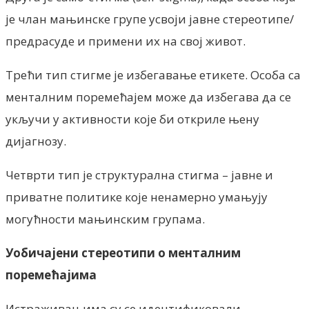
је члан мањинске групе усвоји јавне стереотипе/
предрасуде и примени их на свој живот.
Трећи тип стигме је избегавање етикете. Особа са
менталним поремећајем може да избегава да се
укључи у активности које би откриле њену
дијагнозу.
Четврти тип је структурална стигма – јавне и
приватне политике које ненамерно умањују
могућности мањинским групама.
Уобичајени стереотипи о менталним
поремећајима
Истраживањима су се идентификовали