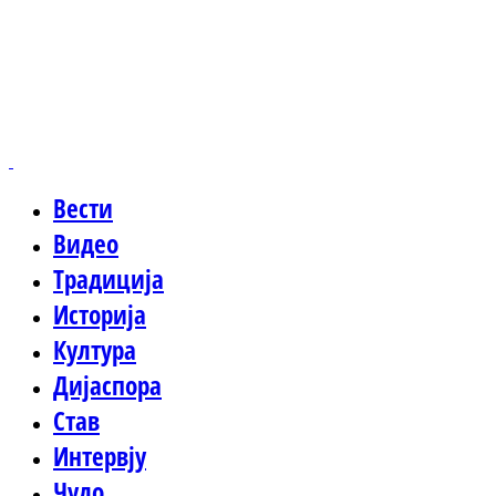
Вести
Видео
Традиција
Историја
Култура
Дијаспора
Став
Интервју
Чудо