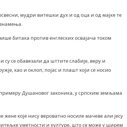
освесни, мудри витешки дух и од оца и од мајке те
 знамења.
 више битака против енглеских освајача током
 су се обавезали да шттите слабије, веру и
ужје, као и оклоп, појас и плашт који се носио
 примеру Душановог законика, у српским земљама
не жене које нису вероватно носиле мачеве али јесу
итељке уметности и културе, што се може у ширем