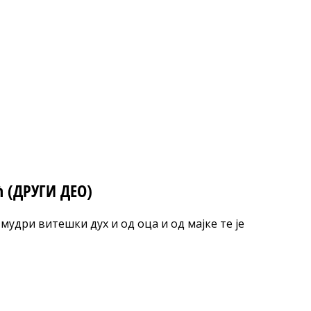
ћ (ДРУГИ ДЕО)
мудри витешки дух и од оца и од мајке те је