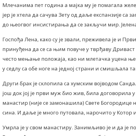
Млечанима пет година а мајка му је помагала желе
јер је хтела да сачува Зету од даље експанзије са 
до њеогвог инсистирања да се закључи мир. Јелена
Госпођа Лена, како су је звали, преживела је и Прв
принуђена да се са њим повуче у тврђаву Дриваст 
често мењање положаја, као ни млетачка уцена њене
у седлу са обе ноге на једној страни и смишљала т
Други брак је склопила са хумским војводом Санд
још док јој је први муж био жив, била договорила 
манастир (није се замонашила) Свете Богородице на
сина. И даље је много путовала, нарочито у Котор 
Умрла је у свом манастиру. Занимљиво је и да је 