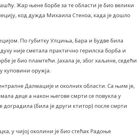
ашћу. Жар њене борбе за те области је био велики
енецију, код дужда Михаила Стеноа, када је дошло
нецијом. По губитку Улциња, Бара и Будве била
 духу није сметала практично герилска борба и
е је био пламтећи. Јахала је, због хаљине, седећи
 у куповини оружја.
нтралне Далмације и околних области. Са њим је,
имала деце а након његове смрти се повукла у
е доградила (била је други ктитор) после смрти
ка, у чијој околини је био стећак Радоње