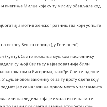
е и кнегиње Милце које су ту мисију обављале код
ајбогатији мотив женског ратништва који уопште
на острву Бешка горица („у Горчанех“).
тач (кунту). Свите поклања мушком наследнику
адали су њој! Свите су највероватније били
рашан златом и бисерима, такође. Сви ти одевни
У Душановом законику се за ту врсту одеће коју
редмет јер се налази на првом месту у тестаменту.
ила или наследила која је имала исти назив и
 а то значи пре свега витешке атрибуте (коњ,