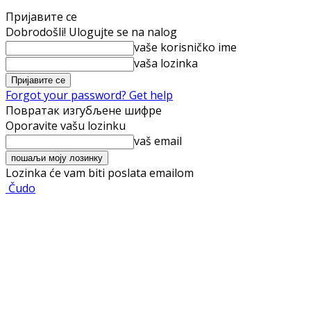
Пријавите се
Dobrodošli! Ulogujte se na nalog
vaše korisničko ime
vaša lozinka
Forgot your password? Get help
Повратак изгубљене шифре
Oporavite vašu lozinku
vaš email
Lozinka će vam biti poslata emailom
Čudo