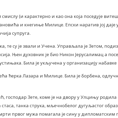
 смислу (и карактерно и као она која поседује вите
ановића и кнегиње Милице. Епски наратив јој даје 
чија супруга.
ка, те су је звали и Учена. Управљала је Зетом, под
а. Њен духовник је био Никон Јерусалимац а поседо
устињака. Била је укључена у организацију набавк
трећа ћерка Лазара и Милице. Била је борбена, одлуч
господар Зете, коме је на двору у Улцињу родила си
 стаса, танка струка, мљечнобелог дугуљастог образа
рти првог мужа помагала је сину у дипломатским п