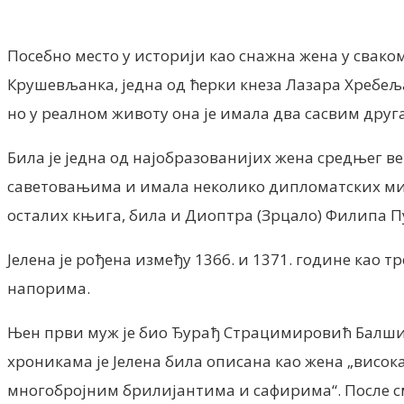
Посебно место у историји као снажна жена у сваком
Крушевљанка, једна од ћерки кнеза Лазара Хребељ
но у реалном животу она је имала два сасвим друга
Била је једна од најобразованијих жена средњег ве
саветовањима и имала неколико дипломатских мисиј
осталих књига, била и Диоптра (Зрцало) Филипа П
Јелена је рођена између 1366. и 1371. године као 
напорима.
Њен први муж је био Ђурађ Страцимировић Балшић, 
хроникама је Јелена била описана као жена „висока
многобројним брилијантима и сафирима“. После см