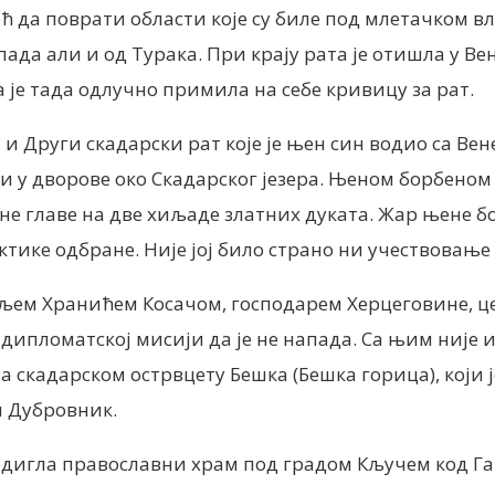
ћ да поврати области које су биле под млетачком вл
запада али и од Турака. При крају рата је отишла у В
 је тада одлучно примила на себе кривицу за рат.
и и Други скадарски рат које је њен син водио са Ве
и у дворове око Скадарског језера. Њеном борбеном
 главе на две хиљаде златних дуката. Жар њене борб
актике одбране. Није јој било страно ни учествовање
аљем Хранићем Косачом, господарем Херцеговине, це
у дипломатској мисији да је не напада. Са њим није 
 скадарском острвцету Бешка (Бешка горица), који ј
и Дубровник.
подигла православни храм под градом Кључем код Гац