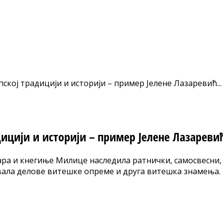
ској традицији и историји – пример Јелене Лазаревић...
дицији и историји – пример Јелене Лазареви
азара и кнегиње Милице наследила ратнички, самосвесни, 
вала делове витешке опреме и друга витешка знамења.
nt