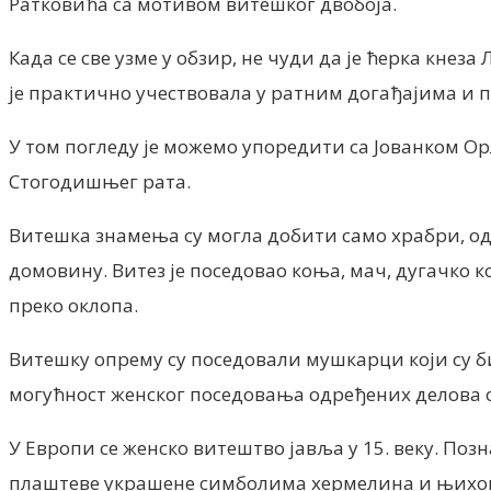
Ратковића са мотивом витешког двобоја.
Када се све узме у обзир, не чуди да је ћерка кне
је практично учествовала у ратним догађајима и 
У том погледу је можемо упоредити са Јованком Ор
Стогодишњег рата.
Витешка знамења су могла добити само храбри, одл
домовину. Витез је поседовао коња, мач, дугачко ко
преко оклопа.
Витешку опрему су поседовали мушкарци који су 
могућност женског поседовања одређених делова оп
У Европи се женско витештво јавља у 15. веку. Поз
плаштеве украшене симболима хермелина и њихови