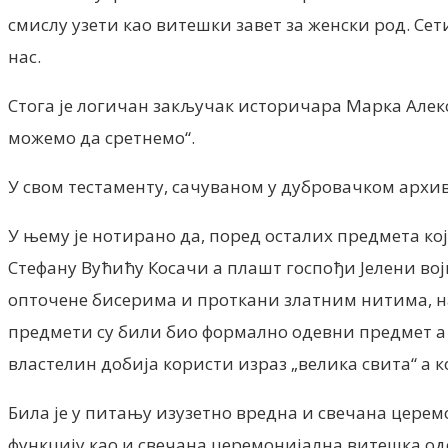
смислу узети као витешки завет за женски род. Сет
нас.
Стога је логичан закључак историчара Марка Алек
можемо да сретнемо“.
У свом тестаменту, сачуваном у дубровачком архиву 
У њему је нотирано да, поред осталих предмета кој
Стефану Вућићу Косачи а плашт госпођи Јелени вој
опточене бисерима и проткани златним нитима, на
предмети су били био формално одевни предмет а 
властелин добија користи израз „велика свита“ а к
Била је у питању изузетно вредна и свечана церем
функцију као и свечана церемонијална витешка одећ