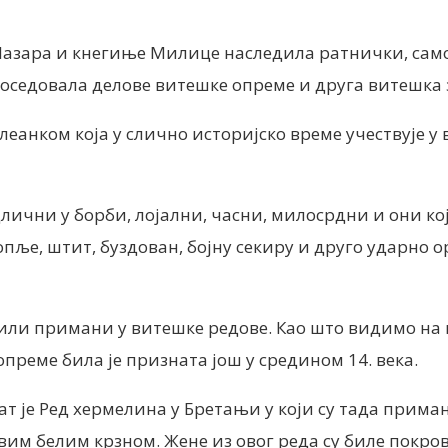
за Лазара и кнегиње Милице наследила ратнички, сам
поседовала делове витешке опреме и друга витешка
леанком која у слично историјско време учествује у
ични у борби, лојални, часни, милосрдни и они који
пље, штит, буздован, бојну секиру и друго ударно ор
били примани у витешке редове. Као што видимо на
реме била је призната још у средином 14. века.
нат је Ред хермелина у Бретањи у који су тада прима
м белим крзном. Жене из овог реда су биле покров