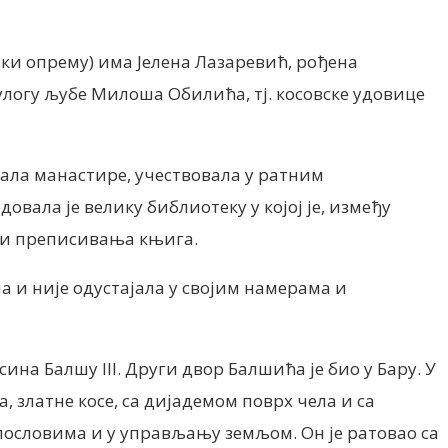
шки опрему) има Јелена Лазаревић, рођена
улогу љубе Милоша Обилића, тј. косовске удовице
изала манастире, учествовала у ратним
вала је велику библиотеку у којој је, између
е и преписивања књига.
на и није одустајала у својим намерама и
на Балшу III. Други двор Балшића је био у Бару. У
, златне косе, са дијадемом поврх чела и са
ословима и у управљању земљом. Он је ратовао са