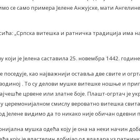
имо се само примера Јелене Анжујске, мати Ангелин
сића: „Српска витешка и ратничка традиција има н
који је Јелена саставила 25. новембра 1442. године 
е поседује, као најважнији оставља две свите и огр
водиној . То су делови мушке витешке ношње и прип
јчешће црвене или златне боје. Плашт-огртач је ук
у церемонијалном смислу вероватно витешка свита. 
од Јелене видимо да то никако није обичан одевни п
онијална мушка одећа коју је она на неки начин доб
а коју је властелин добијао од владара уз ратничке