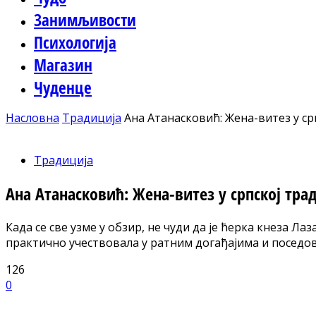
Занимљивости
Психологија
Магазин
Чуденце
Насловна
Традиција
Ана Атанасковић: Жена-витез у срп
Традиција
Ана Атанасковић: Жена-витез у српској тра
Када се све узме у обзир, не чуди да је ћерка кнеза Л
практично учествовала у ратним догађајима и поседо
126
0
Facebook
X
ReddIt
Email
Pri