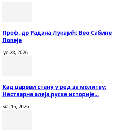
Проф. др Радана Лукајић: Вео Сабине
Попеје
јул 28, 2026
Кад цареви стану у ред за молитву:
Нестварна алеја руске историје...
мај 16, 2026