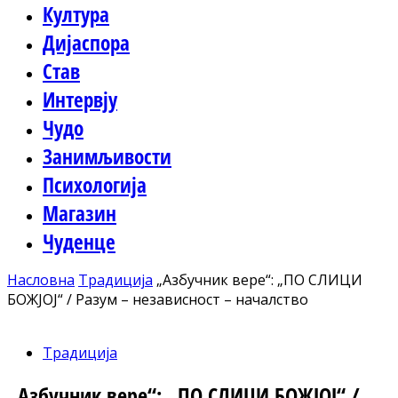
Култура
Дијаспора
Став
Интервју
Чудо
Занимљивости
Психологија
Магазин
Чуденце
Насловна
Традиција
„Азбучник вере“: „ПО СЛИЦИ
БОЖЈОЈ“ / Разум – независност – началство
Традиција
„Азбучник вере“: „ПО СЛИЦИ БОЖЈОЈ“ /