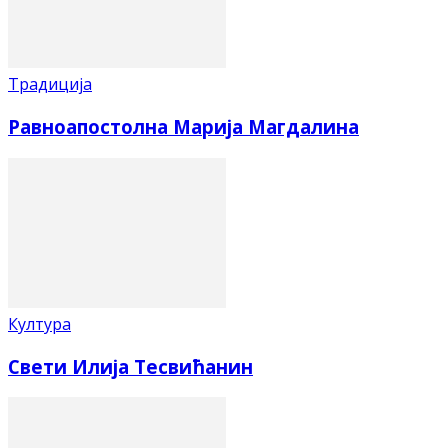
Традиција
Равноапостолна Марија Магдалина
Култура
Свети Илија Тесвићанин