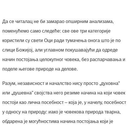
Facebook
X
ReddIt
Email
Pri
Да се читалац не би замарао опширним анализама,
поменућемо само следеће: све ове три категорије
користили су свети Оци ради тумачења онога што је по
слици Божијој, али углавном покушавајући да одреде
начин постојања целокупног човека, без распарчавања и
поделе његове природе на делове.
Разум, независност и началство нису просто „духовна”
или „душевна” својства него резиме начина на који човек
постоји као лична посебност – која је, у начелу, посебност
у односу на природу: иако је човекова природа тварна,
обдарена је могућностима начина постојања који је