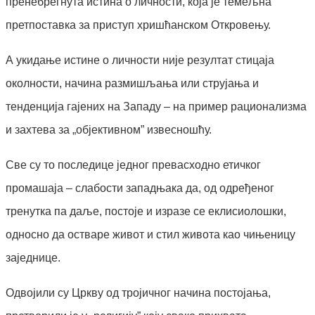
пренебрегнута истина о личности, која је темељна
претпоставка за приступ хришћанском Откровењу.
А укидање истине о личности није резултат стицаја
околности, начина размишљања или струјања и
тенденција гајених на Западу – на пример рационализма
и захтева за „објективном” извесношћу.
Све су то последице једног превасходно етичког
промашаја – слабости западњака да, од одређеног
тренутка па даље, постоје и изразе се еклисиолошки,
односно да остваре живот и стил живота као чињеницу
заједнице.
Одвојили су Цркву од тројичног начина постојања,