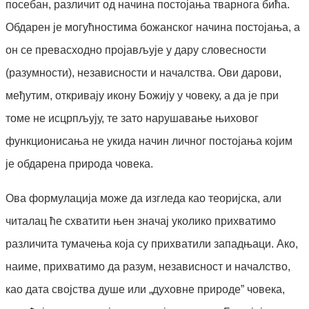
посебан, различит од начина постојања тварнога бића.
Обдарен је могућностима божанског начина постојања, а
он се превасходно пројављује у дару словесности
(разумности), независности и началства. Ови дарови,
међутим, откривају икону Божију у човеку, а да је при
томе не исцрпљују, те зато нарушавање њиховог
функционисања не укида начин личног постојања којим
је обдарена природа човека.
Ова формулација може да изгледа као теоријска, али
читалац ће схватити њен значај уколико прихватимо
различита тумачења која су прихватили западњаци. Ако,
наиме, прихватимо да разум, независност и началство,
као дата својства душе или „духовне природе” човека,