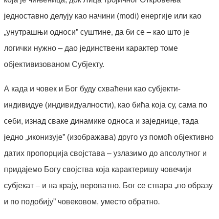
једноставно делују као начини (modi) енергије или као
„унутрашњи односи” суштине, да би се – као што је
логички нужно – дао јединствени карактер томе
објективизованом Субјекту.
А када и човек и Бог буду схваћени као субјекти-
индивидуе (индивидуалности), као бића која су, сама по
себи, изнад сваке динамике односа и заједнице, тада
једно „иконизује” (изображава) друго уз помоћ објективно
датих пропорција својстава – узлазимо до апсолутног и
придајемо Богу својства која карактеришу човечији
субјекат – и на крају, вероватно, Бог се ствара „по образу
и по подобију” човековом, уместо обратно.