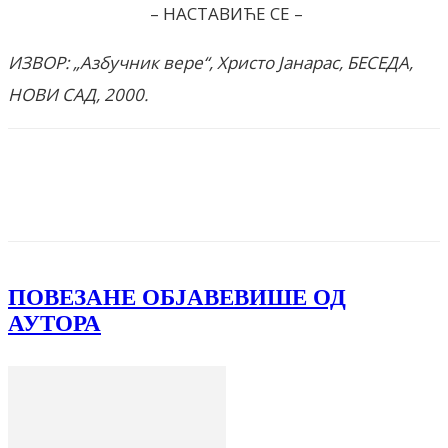
– НАСТАВИЋЕ СЕ –
ИЗВОР: „Азбучник вере“, Христо Јанарас, БЕСЕДА,
НОВИ САД, 2000.
Facebook
X
ReddIt
Email
Pri
ПОВЕЗАНЕ ОБЈАВЕ
ВИШЕ ОД
АУТОРА