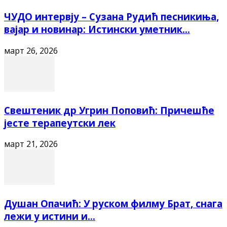
ЧУДО интервју – Сузана Рудић песникиња,
вајар и новинар: Истински уметник...
март 26, 2026
Свештеник др Угрин Поповић: Причешће
јесте терапеутски лек
март 21, 2026
Душан Опачић: У руском филму Брат, снага
лежи у истини и...