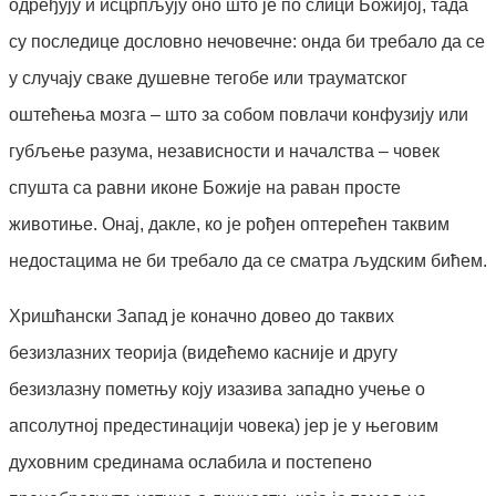
одређују и исцрпљују оно што је по слици Божијој, тада
су последице дословно нечовечне: онда би требало да се
у случају сваке душевне тегобе или трауматског
оштећења мозга – што за собом повлачи конфузију или
губљење разума, независности и началства – човек
спушта са равни иконе Божије на раван просте
животиње. Онај, дакле, ко је рођен оптерећен таквим
недостацима не би требало да се сматра људским бићем.
Хришћански Запад је коначно довео до таквих
безизлазних теорија (видећемо касније и другу
безизлазну пометњу коју изазива западно учење о
апсолутној предестинацији човека) јер је у његовим
духовним срединама ослабила и постепено