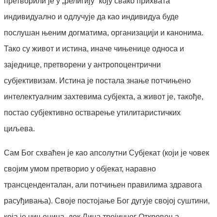
претворили је у „религију” коју свако прихвата
индивидуално и одлучује да као индивидуа буде
послушан њеним догматима, организацији и канонима.
Тако су живот и истина, иначе чињенице односа и
заједнице, претворени у антропоцентрични
субјективизам. Истина је постала знање потчињено
интелектуалним захтевима субјекта, а живот је, такође,
постао субјективно остварење утилитаристичких
циљева.
Сам Бог схваћен је као апсолутни Субјекат (који је човек
својим умом претворио у објекат, наравно
трансценденталан, али потчињен правилима здравога
расуђивања). Своје постојање Бог дугује својој суштини,
која је чињеница, док Лица тројичног Откровења