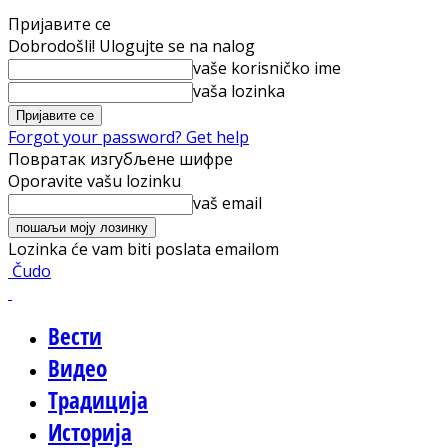
Пријавите се
Dobrodošli! Ulogujte se na nalog
vaše korisničko ime
vaša lozinka
Forgot your password? Get help
Повратак изгубљене шифре
Oporavite vašu lozinku
vaš email
Lozinka će vam biti poslata emailom
Čudo
Вести
Видео
Традиција
Историја