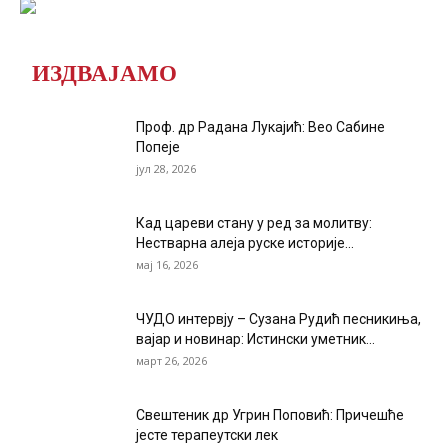
ИЗДВАЈАМО
Проф. др Радана Лукајић: Вео Сабине
Попеје
јул 28, 2026
Кад цареви стану у ред за молитву:
Нестварна алеја руске историје...
мај 16, 2026
ЧУДО интервју – Сузана Рудић песникиња,
вајар и новинар: Истински уметник...
март 26, 2026
Свештеник др Угрин Поповић: Причешће
јесте терапеутски лек