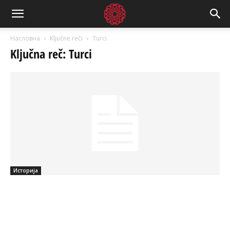
Насловна
Ključne reči
Turci
Ključna reč: Turci
Историја