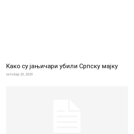
Kако су јањичари убили Српску мајку
октобар 20, 2020