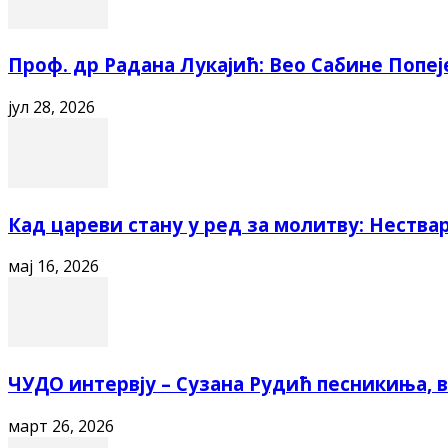
Проф. др Радана Лукајић: Вео Сабине Попеј
јул 28, 2026
Кад цареви стану у ред за молитву: Нестварн
мај 16, 2026
ЧУДО интервју – Сузана Рудић песникиња, ва
март 26, 2026