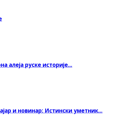
е
а алеја руске историје...
јар и новинар: Истински уметник...