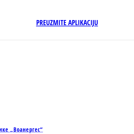
PREUZMITE APLIKACIJU
ике „Воанергес“