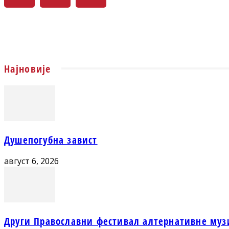
Најновије
Душепогубна завист
август 6, 2026
Други Православни фестивал алтернативне муз