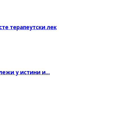
сте терапеутски лек
ежи у истини и...