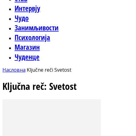
Интервју
Чудо
Занимљивости
Психологија
Магазин
Чуденце
Насловна
Ključne reči
Svetost
Ključna reč: Svetost