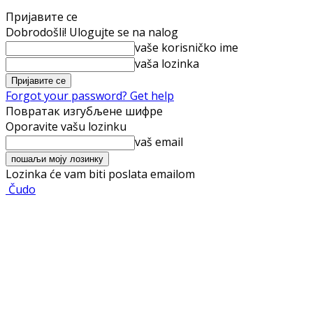
Пријавите се
Dobrodošli! Ulogujte se na nalog
vaše korisničko ime
vaša lozinka
Forgot your password? Get help
Повратак изгубљене шифре
Oporavite vašu lozinku
vaš email
Lozinka će vam biti poslata emailom
Čudo