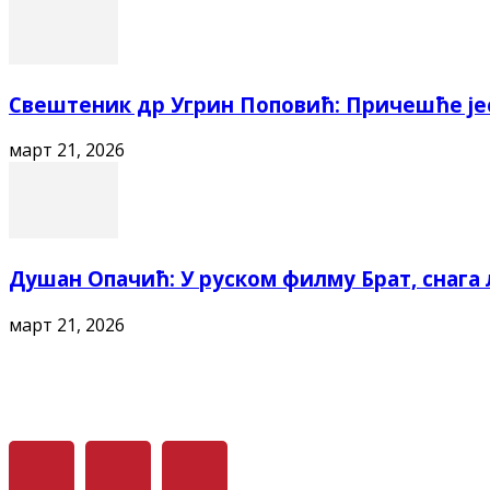
Свештеник др Угрин Поповић: Причешће је
март 21, 2026
Душан Опачић: У руском филму Брат, снага л
март 21, 2026