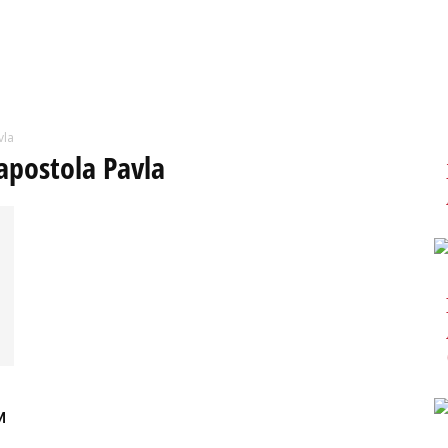
vla
apostola Pavla
м