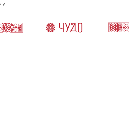
ица
Čudo