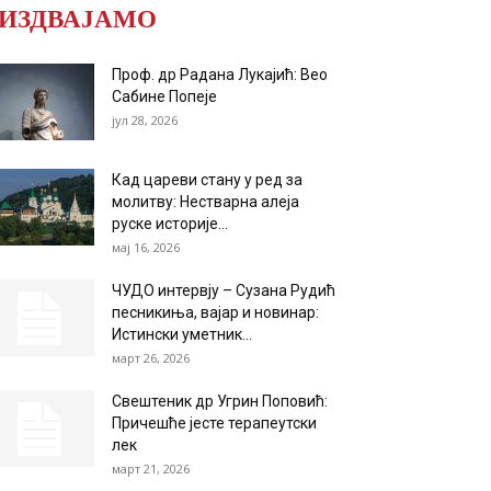
ИЗДВАЈАМО
Проф. др Радана Лукајић: Вео
Сабине Попеје
јул 28, 2026
Кад цареви стану у ред за
молитву: Нестварна алеја
руске историје...
мај 16, 2026
ЧУДО интервју – Сузана Рудић
песникиња, вајар и новинар:
Истински уметник...
март 26, 2026
Свештеник др Угрин Поповић:
Причешће јесте терапеутски
лек
март 21, 2026