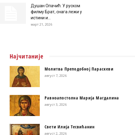
Душан Опачић: У руском
филму Брат, снага лежи у
истини и...
март 21, 2026
Најчитаније
Молитва Преподобној Параскеви
август 7, 2026
Равноапостолна Марија Магдалина
август 3, 2026
Свети Илија Тесвићанин
август 2, 2026