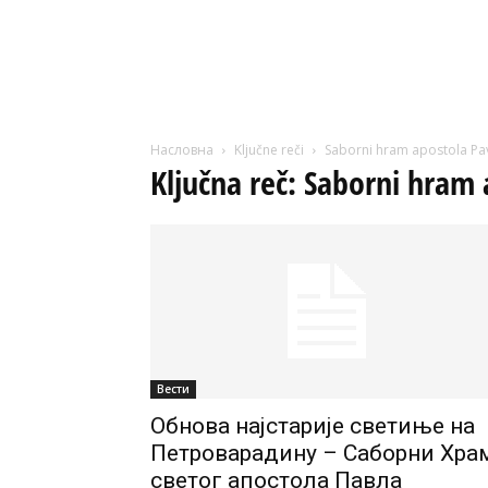
Насловна
Ključne reči
Saborni hram apostola Pa
Ključna reč: Saborni hram 
Вести
Обнова најстарије светиње на
Петроварадину – Саборни Хра
светог апостола Павла