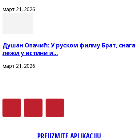
март 21, 2026
Душан Опачић: У руском филму Брат, снага
лежи у истини и...
март 21, 2026
PREUZMITE APLIKACIJU