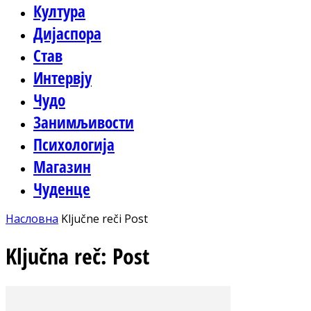
Култура
Дијаспора
Став
Интервју
Чудо
Занимљивости
Психологија
Магазин
Чуденце
Насловна
Ključne reči
Post
Ključna reč: Post