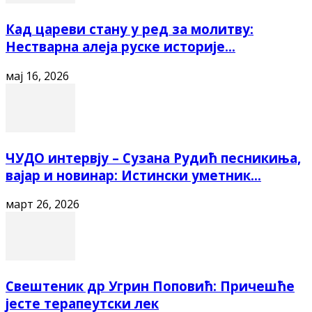
Кад цареви стану у ред за молитву:
Нестварна алеја руске историје...
мај 16, 2026
ЧУДО интервју – Сузана Рудић песникиња,
вајар и новинар: Истински уметник...
март 26, 2026
Свештеник др Угрин Поповић: Причешће
јесте терапеутски лек