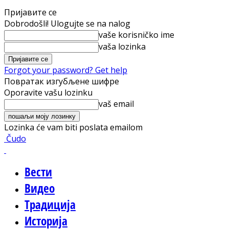
Пријавите се
Dobrodošli! Ulogujte se na nalog
vaše korisničko ime
vaša lozinka
Forgot your password? Get help
Повратак изгубљене шифре
Oporavite vašu lozinku
vaš email
Lozinka će vam biti poslata emailom
Čudo
Вести
Видео
Традиција
Историја