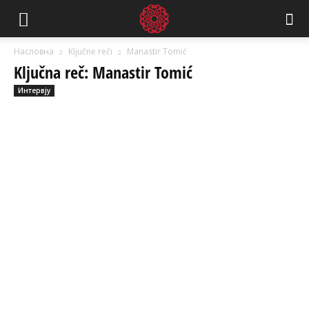
Насловна
Ključne reči
Manastir Tomić
Ključna reč: Manastir Tomić
Интервју