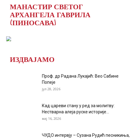
МАНАСТИР СВЕТОГ
АРХАНГЕЛА ГАВРИЛА
(ПИНОСАВА)
ИЗДВАЈАМО
Проф. др Радана Лукајић: Вео Сабине
Попеје
јул 28, 2026
Кад цареви стану у ред за молитву:
Нестварна алеја руске историје...
мај 16, 2026
ЧУДО интервју – Сузана Рудић песникиња,