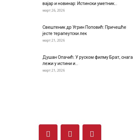
вајар и новинар: Истински уметник...
март 26, 2026
Свештеник др Угрин Поповић: Причешће
јесте терапеутски лек
март 21, 2026
Душан Опачић: У руском филму Брат, снага
лежи у истини и...
март 21, 2026