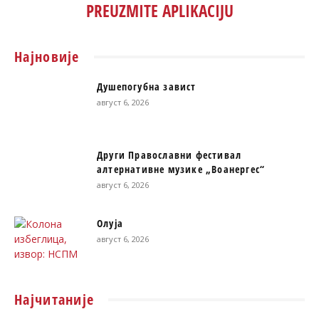
PREUZMITE APLIKACIJU
Најновије
Душепогубна завист
август 6, 2026
Други Православни фестивал
алтернативне музике „Воанергес“
август 6, 2026
Олуја
август 6, 2026
Најчитаније