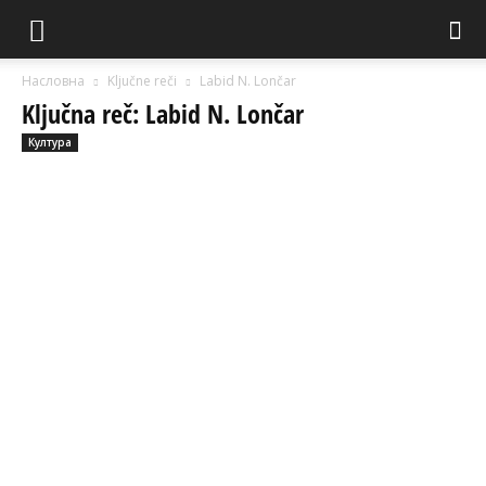
Насловна
Ključne reči
Labid N. Lončar
Ključna reč: Labid N. Lončar
Култура