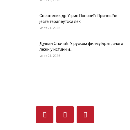
Свештеник др Угрин Поповић: Причешће
јесте терапеутски лек
март 21, 2026
Душан Опачић: У руском филму Брат, снага
лежи у истини и...
март 21, 2026