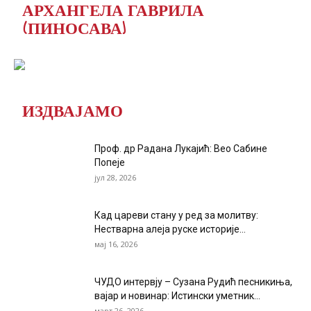
АРХАНГЕЛА ГАВРИЛА
(ПИНОСАВА)
ИЗДВАЈАМО
Проф. др Радана Лукајић: Вео Сабине
Попеје
јул 28, 2026
Кад цареви стану у ред за молитву:
Нестварна алеја руске историје...
мај 16, 2026
ЧУДО интервју – Сузана Рудић песникиња,
вајар и новинар: Истински уметник...
март 26, 2026