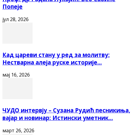
Попеје
јул 28, 2026
Кад цареви стану у ред за молитву:
Нестварна алеја руске историје...
мај 16, 2026
ЧУДО интервју – Сузана Рудић песникиња,
вајар и новинар: Истински уметник...
март 26, 2026