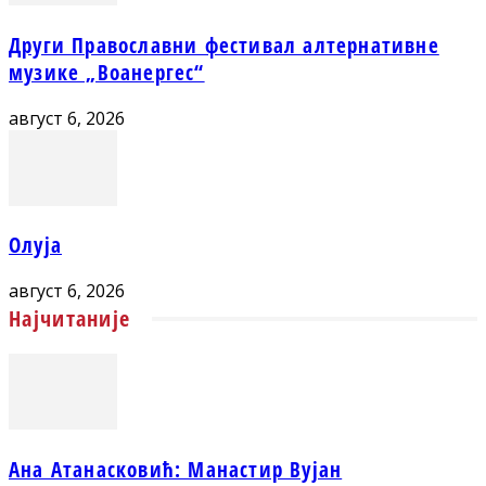
Други Православни фестивал алтернативне
музике „Воанергес“
август 6, 2026
Олуја
август 6, 2026
Најчитаније
Ана Атанасковић: Манастир Вујан