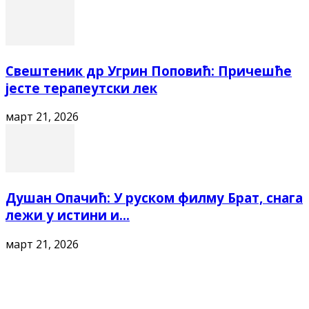
Свештеник др Угрин Поповић: Причешће
јесте терапеутски лек
март 21, 2026
Душан Опачић: У руском филму Брат, снага
лежи у истини и...
март 21, 2026