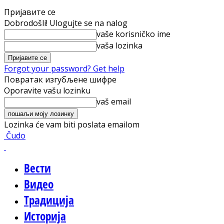
Пријавите се
Dobrodošli! Ulogujte se na nalog
vaše korisničko ime
vaša lozinka
Forgot your password? Get help
Повратак изгубљене шифре
Oporavite vašu lozinku
vaš email
Lozinka će vam biti poslata emailom
Čudo
Вести
Видео
Традиција
Историја