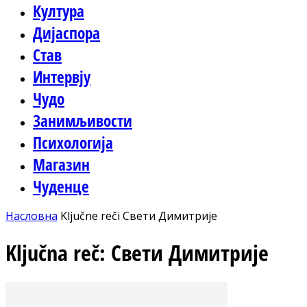
Култура
Дијаспора
Став
Интервју
Чудо
Занимљивости
Психологија
Магазин
Чуденце
Насловна
Ključne reči
Свети Димитрије
Ključna reč: Свети Димитрије