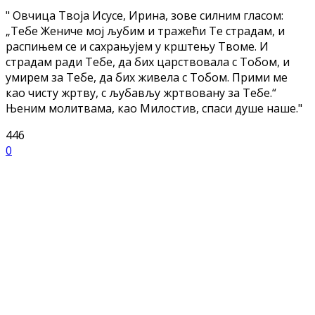
" Овчица Твоја Исусе, Ирина, зове силним гласом:
„Тебе Жениче мој љубим и тражећи Те страдам, и
распињем се и сахрањујем у крштењу Твоме. И
страдам ради Тебе, да бих царствовала с Тобом, и
умирем за Тебе, да бих живела с Тобом. Прими ме
као чисту жртву, с љубављу жртвовану за Тебе.“
Њеним молитвама, као Милостив, спаси душе наше."
446
0