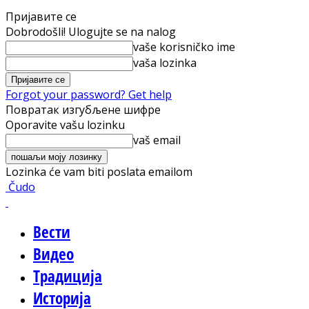
Пријавите се
Dobrodošli! Ulogujte se na nalog
vaše korisničko ime
vaša lozinka
Forgot your password? Get help
Повратак изгубљене шифре
Oporavite vašu lozinku
vaš email
Lozinka će vam biti poslata emailom
Čudo
Вести
Видео
Традиција
Историја