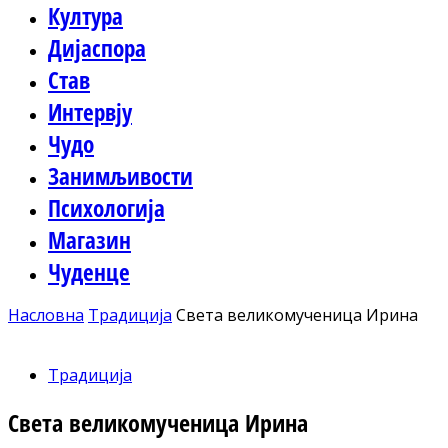
Култура
Дијаспора
Став
Интервју
Чудо
Занимљивости
Психологија
Магазин
Чуденце
Насловна
Традиција
Света великомученица Ирина
Традиција
Света великомученица Ирина