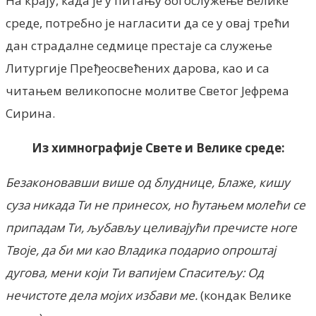
На крају, када је у питању богослужење Велике
среде, потребно је нагласити да се у овај трећи
дан страдалне седмице престаје са служење
Литургије Пређеосвећених дарова, као и са
читањем великопосне молитве Светог Јефрема
Сирина.
Из химнографије Свете и Велике среде:
Безаконовавши више од блуднице, Блаже, кишу
суза никада Ти не принесох, но ћутањем молећи се
припадам Ти, љубављу целивајући пречисте ноге
Твоје, да би ми као Владика подарио опроштај
дугова, мени који Ти вапијем Спаситељу: Од
нечистоте дела мојих избави ме.
(кондак Велике