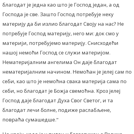
благодат је једна као што је Господ један, а од
Господа је све. Зашто Господ потребује неку
материју да би излио благодат Своју на нас? Не
потребује Господ материју, него ми: док смо у
материји, потребујемо материју. Снисходећи
нашој немоћи Господ се служи материјом.
Нематеријалним ангелима Он даје благодат
нематеријалним начином. Немоћан је јелеј сам по
себи, као што је немоћна свака материја сама по
себи, но благодат је Божја свемоћна. Кроз јелеј
Господ даје благодат Духа Свог Светог, и та
благодат лечи болне, подиже раслабљене,
повраћа сумашедше.ˮ