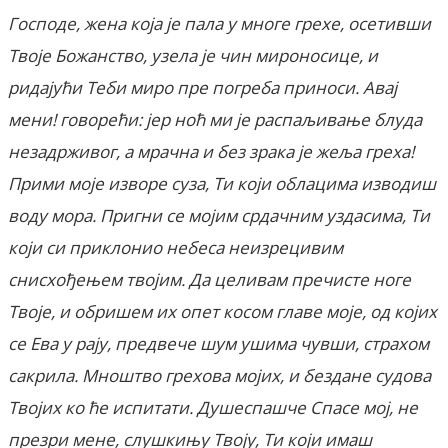
Господе, жена која је пала у многе грехе, осетивши
Твоје Божанство, узела је чин мироносице, и
ридајући Теби миро пре погреба приноси. Авај
мени! говорећи: јер ноћ ми је распаљивање блуда
незадрживог, а мрачна и без зрака је жеља греха!
Прими моје изворе суза, Ти који облацима изводиш
воду мора. Пригни се мојим срдачним уздасима, Ти
који си приклонио небеса неизрецивим
снисхођењем твојим. Да целивам пречисте ноге
Твоје, и обришем их опет косом главе моје, од којих
се Ева у рају, предвече шум ушима чувши, страхом
сакрила. Мноштво грехова мојих, и бездане судова
Твојих ко ће испитати. Душеспашче Спасе мој, не
презри мене, слушкињу Твоју, Ти који имаш