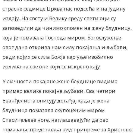
страсне седмице Црква нас подсећа и на Јудину
издају. На свету и Велику среду свети оци су
заповедили да чинимо спомен на жену блудницу,
која је помазала Господа миром. Богослужење
овог дана открива нам силу покајања и љубави,
ради којих се сила Божја као уље изобилно
излива на све оне који се искрено кају.
У личности покајане жене блуднице видимо
пример велике покајне љубави. Сва четири
Еванђелиста описују догађај када је жена
блудница помазала скупоценим миром
Спаситељеве ноге, наглашавајући да ово
помазање представља вид припреме за Христово