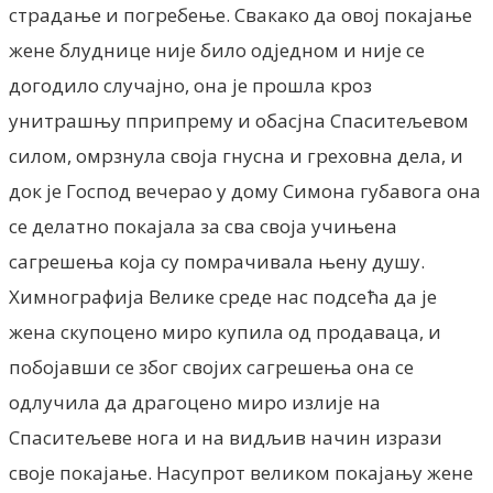
страдање и погребење. Свакако да овој покајање
жене блуднице није било одједном и није се
догодило случајно, она је прошла кроз
унитрашњу пприпрему и обасјна Спаситељевом
силом, омрзнула своја гнусна и греховна дела, и
док је Господ вечерао у дому Симона губавога она
се делатно покајала за сва своја учињена
сагрешења која су помрачивала њену душу.
Химнографија Велике среде нас подсећа да је
жена скупоцено миро купила од продаваца, и
побојавши се због својих сагрешења она се
одлучила да драгоцено миро излије на
Спаситељеве нога и на видљив начин изрази
своје покајање. Насупрот великом покајању жене