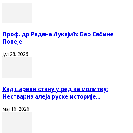
Проф. др Радана Лукајић: Вео Сабине
Попеје
јул 28, 2026
Кад цареви стану у ред за молитву:
Нестварна алеја руске историје...
мај 16, 2026