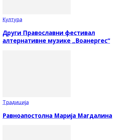
Култура
Други Православни фестивал
алтернативне музике „Воанергес“
Традиција
Равноапостолна Марија Магдалина