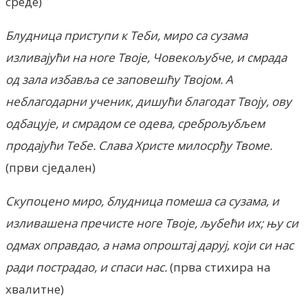
среде)
Блудница приступи к Теби, миро са сузама
изливајући на ноге Твоје, Човекољубче, и смрада
од зала избавља се заповешћу Твојом. А
неблагодарни ученик, дишући благодат Твоју, ову
одбацује, и смрадом се одева, среброљубљем
продајући Тебе. Слава Христе милосрђу Твоме.
(први сједален)
Скупоцено миро, блудница помеша са сузама, и
изливашена пречисте ноге Твоје, љубећи их; њу си
одмах оправдао, а нама опроштај даруј, који си нас
ради пострадао, и спаси нас.
(прва стихира на
хвалитне)