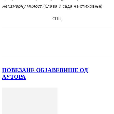
неизмерну милост.
(Слава и сада на стиховње)
СПЦ
Facebook
X
ReddIt
Email
Pri
ПОВЕЗАНЕ ОБЈАВЕ
ВИШЕ ОД
АУТОРА