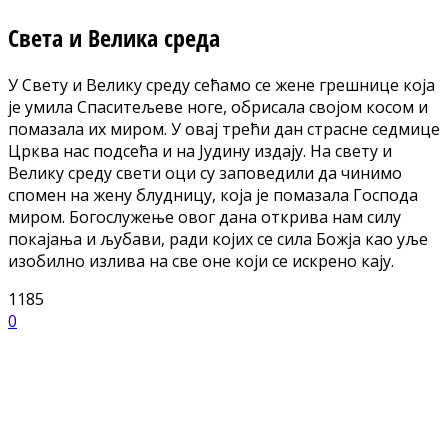
Света и Велика среда
У Свету и Велику среду сећамо се жене грешнице која
је умила Спаситељеве ноге, обрисала својом косом и
помазала их миром. У овај трећи дан страсне седмице
Црква нас подсећа и на Јудину издају. На свету и
Велику среду свети оци су заповедили да чинимо
спомен на жену блудницу, која је помазала Господа
миром. Богослужење овог дана открива нам силу
покајања и љубави, ради којих се сила Божја као уље
изобилно излива на све оне који се искрено кају.
1185
0