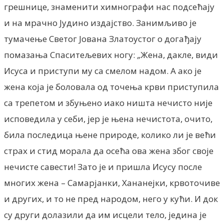
грешнице, знаменити химнографи нас подсећају
и на мрачно Јудино издајство. Занимљиво је
тумачење Светог Јована Златоустог о догађају
помазања Спаситељевих ногу:
„
Жена, дакле, види
Исуса и приступи му са смелом надом. А ако је
жена која је боловала од точења крви приступила
са трепетом и збуњено иако ништа нечисто није
исповедила у себи, јер је њена нечистота, очито,
била последица њене природе, колико ли је већи
страх и стид морала да осећа ова жена због своје
нечисте савести! Зато је и пришла Исусу после
многих жена – Самарјанки, Хананејки, крвоточиве
и других, и то не пред народом, него у кући. И док
су други долазили да им исцели тело, једина је