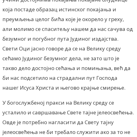
која постаде образац истинског покајања и
преумљења целог бића које је окорело у греху,
али молимо се спаситељу нашем да нас сачува од
безумног и погубног пута Јудиног издајства.
Свети Оци јасно говоре да се на Велику среду
сећамо Јудиног безумног дела, не зато што је
такво дело достојно сећања и помињања, већ да
би нас подсетило на страдални пут Господа
нашег Исуса Христа и његово крајње смирење.
У богослужбеној пракси на Велику среду се
усталило и савршавање Свете тајне јелеосвећења.
Овде је потребно нагласити да Свету тајну
јелеосвећења не би требало служити ако за то не