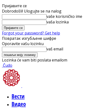
Пријавите се
Dobrodošli! Ulogujte se na nalog
vaše korisničko ime
vaša lozinka
Forgot your password? Get help
Повратак изгубљене шифре
Oporavite vašu lozinku
vaš email
Lozinka će vam biti poslata emailom
Čudo
Вести
Видео