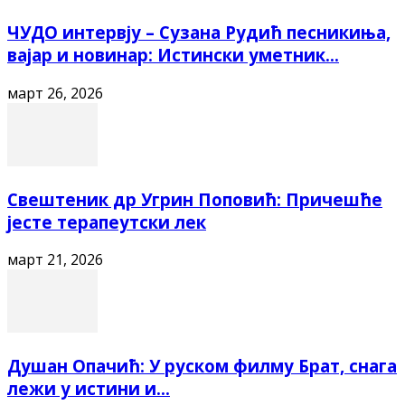
ЧУДО интервју – Сузана Рудић песникиња,
вајар и новинар: Истински уметник...
март 26, 2026
Свештеник др Угрин Поповић: Причешће
јесте терапеутски лек
март 21, 2026
Душан Опачић: У руском филму Брат, снага
лежи у истини и...