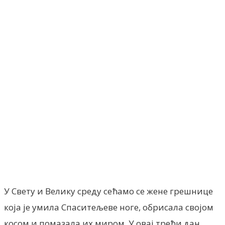
Facebook
X
ReddIt
Email
Pri
У Свету и Велику среду сећамо се жене грешнице
која је умила Спаситељеве ноге, обрисала својом
косом и помазала их миром. У овај трећи дан