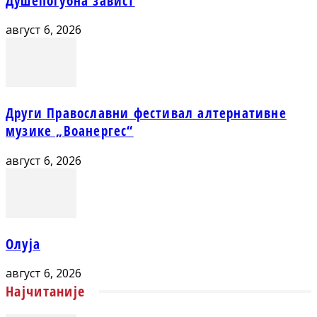
Душепогубна завист
август 6, 2026
Други Православни фестивал алтернативне
музике „Воанергес“
август 6, 2026
Олуја
август 6, 2026
Најчитаније