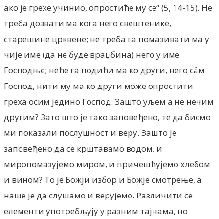
ако је грехе учинио, опростиће му се“ (5, 14-15). Не
треба дозвати ма кога него свештенике,
старешине црквене; не треба га помазивати ма у
чије име (да не буде враџбина) него у име
Господње; неће га подићи ма ко други, него сâм
Господ, нити му ма ко други може опростити
греха осим једино Господ. Зашто уљем а не нечим
другим? Зато што је тако заповеђено, те да бисмо
ми показали послушност и веру. Зашто је
заповеђено да се крштавамо водом, и
миропомазујемо миром, и причешћујемо хлебом
и вином? То је Божји избор и Божје смотрење, а
наше је да слушамо и верујемо. Различити се
елементи употребљују у разним тајнама, но