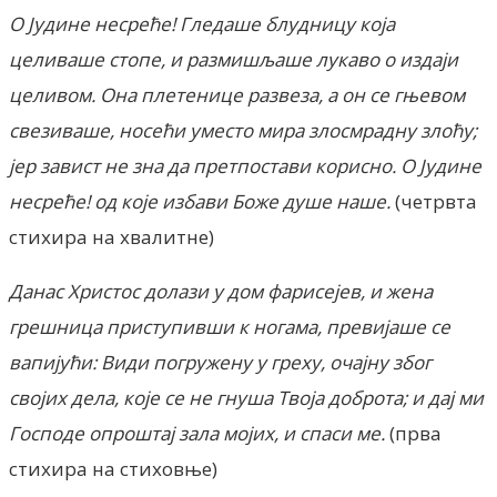
О Јудине несреће! Гледаше блудницу која
целиваше стопе, и размишљаше лукаво о издаји
целивом. Она плетенице развеза, а он се гњевом
свезиваше, носећи уместо мира злосмрадну злоћу;
јер завист не зна да претпостави корисно. О Јудине
несреће! од које избави Боже душе наше.
(четрвта
стихира на хвалитне)
Данас Христос долази у дом фарисејев, и жена
грешница приступивши к ногама, превијаше се
вапијући: Види погружену у греху, очајну због
својих дела, које се не гнуша Твоја доброта; и дај ми
Господе опроштај зала мојих, и спаси ме.
(прва
стихира на стиховње)