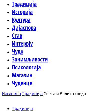
Традиција
Историја
Култура
Дијаспора
Став
Интервју
Чудо
Занимљивости
Психологија
Магазин
Чуденце
Насловна
Традиција
Света и Велика среда
Традиција