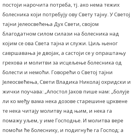
постоји нарочита потреба, тј. ако нема тежих
болесника који потребују ову Свету тајну. У Светој
тајни јелеосвећења Дух Свети, својом
благодатном силом силази на болесника над
којим се ова Света тајна и служи. Циљ њеног
савршавања је двојак, а састоји се у опраштању
грехова и молитви за исцељење болесника од
болести и немоћи. Говорећи о Светој тајни
Јелеосвећења, Свети Владика Николај охридски и
жички поучава: „Апостол Јаков пише нам: „болује
ли ко међу вама нека дозове старешине црквене
те нека читају молитву над њим, и нека га
помажу уљем, у име Господње. И молитва вере
помоћи ће болеснику, и подигнуће га Господ; а