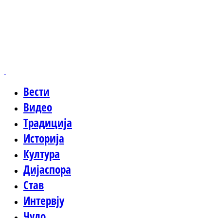
Вести
Видео
Традиција
Историја
Култура
Дијаспора
Став
Интервју
Чудо