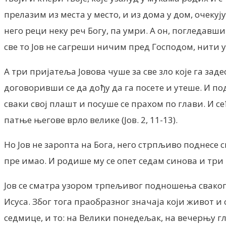
прелазим из места у место, и из дома у дом, очекуј
него реци неку реч Богу, па умри. А он, погледавш
све то Јов не сагреши ничим пред Господом, нити ус
А три пријатеља Јовова чуше за све зло које га за
договоривши се да дођу да га посете и утеше. И по
сваки свој плашт и посуше се прахом по глави. И с
патње његове врло велике (Јов. 2, 11-13).
Но Јов не заропта на Бога, него стрпљиво поднесе с
пре имао. И родише му се опет cедам синова и три к
Јов се сматра узором трпељивог подношења сваког
Исуса. Због тога праобразног значаја који живот и 
седмице, и то: на Велики понедељак, на вечерњу гл. 1,