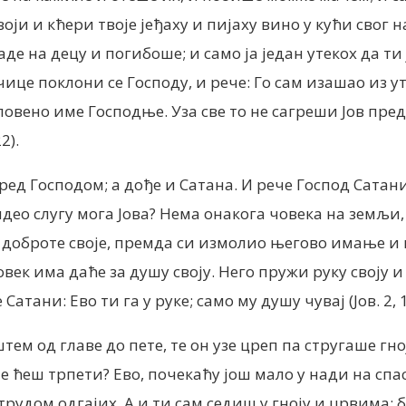
воји и кћери твоје јеђаху и пијаху вино у кући свог
аде на децу и погибоше; и само ја један утекох да ти 
чице поклони се Господу, и рече: Го сам изашао из ут
словено име Господње. Уза све то не сагреши Јов пр
2).
ред Господом; а дође и Сатана. И рече Господ Сатан
идео слугу мога Јова? Нема онакога човека на земљи
ржи доброте своје, премда си измолио његово имање 
овек има даће за душу своју. Него пружи руку своју 
тани: Ево ти га у руке; само му душу чувај (Јов. 2, 1
ем од главе до пете, те он узе цреп па стругаше гно
е ћеш трпети? Ево, почекаћу још мало у нади на cпас
 трудом одгајих. А и ти сам седиш у гноју и црвима; 