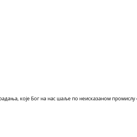
адања, које Бог на нас шаље по неисказаном промислу с
nt