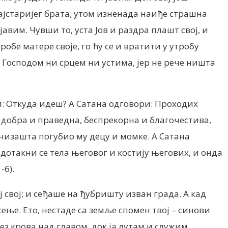
 најcтаријег брата; утом изненада наиђе страшна
јавим. Чувши то, уста Јов и раздра плашт свој, и
робе матере своје, го ћу се и вратити у утробу
ед Господом ни срцем ни устима, јер не рече ништа
и: Откуда идеш? А Сатана одговори: Проходих
, добра и праведна, беспрекорна и благочестива,
и низашта погубио му децу и момке. А Сатана
и дотакни се тела његовог и костију његових, и онда
-6).
ј свој; и сеђаше на ђубришту изван града. А кад
ење. Ето, нестаде са земље спомен твој – синови
без крова над главом, док ја лутам и служим,