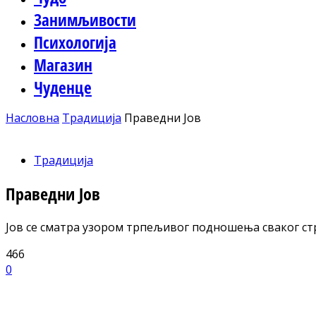
Занимљивости
Психологија
Магазин
Чуденце
Насловна
Традиција
Праведни Јов
Традиција
Праведни Јов
Јов се сматра узором трпељивог подношења сваког стр
466
0
Facebook
X
ReddIt
Email
Pri