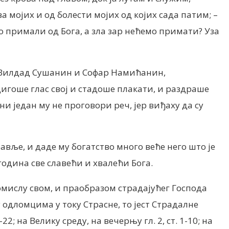
а мојих и од болести мојих од којих сада патим; –
мо примали од Бога, а зла зар нећемо примати? Уза
ац, Вилдад Сушанин и Софар Намићанин,
дигоше глас свој и стадоше плакати, и раздраше
ни један му не проговори реч, јер виђаху да су
равље, и даде му богатство много веће него што је
 година све славећи и хвалећи Бога.
омислу свом, и праобразом страдајућег Господа
у одломцима у току Страсне, то јест Страдалне
22; на Велику среду, на вечерњу гл. 2, ст. 1-10; на