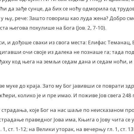
ући да зађе сунце, да бих се ноћу одморила од трудов
и у њу, рече: Зашто говориш као луда жена? Добро с
та његова похулише на Бога (Јов. 2, 7-10).
деси, и дођоше сваки из свога места: Елифас Теман
дигавши очи своје из далека не познаше га; тада по
еђаху код њега на земљи седам дана и седам ноћи, и 
ве муке до краја. Зато му Бог јавивши се поврати зд
ћери, колико је и пре имао. И поживе Јов свега 248
 страдања, које Бог на нас шаље по неисказаном пр
страдање праведног Јова има, Књига о Јову чита се 
 ст. 1-12; на Велики уторак, на вечерњу гл. 1, ст. 13-