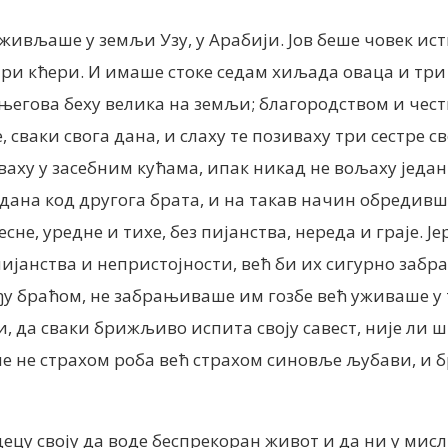
живљаше у земљи Узу, у Арабији. Јов беше човек ист
три кћери. И имаше стоке седам хиљада оваца и три
а његова беху велика на земљи; благородством и чес
, сваки свога дана, и слаху те позиваху три сестре с
ваху у засебним кућама, ипак никад не вољаху један 
а дана код другога брата, и на такав начин обредив
есне, уредне и тихе, без пијанства, нереда и граје.
пијанства и непристојности, већ би их сигурно забр
ђу браћом, не забрањиваше им гозбе већ уживаше у т
ћи, да сваки брижљиво испита своју савест, није ли
аше не страхом роба већ cтрахом синовље љубави, и 
у своју да воде беспрекоран живот и да ни у мисли