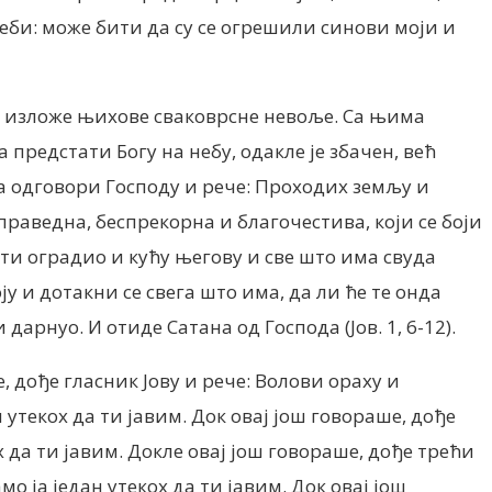
еби: може бити да су се огрешили синови моји и
и изложе њихове сваковрсне невоље. Са њима
 предстати Богу на небу, одакле је збачен, већ
а одговори Господу и рече: Проходих земљу и
праведна, беспрекорна и благочестива, који се боји
а ти оградио и кућу његову и све што има свуда
у и дотакни се свега што има, да ли ће те онда
дарнуо. И отиде Сатана од Господа (Јов. 1, 6-12).
, дође гласник Јову и рече: Волови ораху и
утекох да ти јавим. Док овај још говораше, дође
х да ти јавим. Докле овај још говораше, дође трећи
о ја један утекох да ти јавим. Док овај још