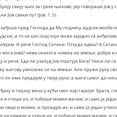
ју свију њих за грехе њихове, јер говораше Јов у с
Јов сваки пут (Јов. 1, 5).
 изађоше пред Господа да Му поднесу људске молбе 
ски, и то не као онај који може заједно са анђелима
ожјим. И речe Господ Сатани: Откуда идеш? А Сатан
у мога Јова? нема онакога човека на земљи, добра и 
у и рече: Еда ли узалуд Јов поштује Бога? Ниси ли г
ку његову умножио си на земљи. Али пружи руку свој
 он има предајем у твоје руке; а њега самог да ниси 
аху и пијаху вино у кући свог најстаријег брата, гле
и отеше их, и побише момке мачем; и само ја један 
ли овце и момке, и прождре их; и само ја један утеко
е на камиле и отеше их, и побише момке мачем; и сам