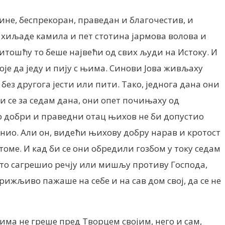
ине, беспрекоран, праведан и благочестив, и
 хиљаде камила и пет стотина јармова волова и
титошћу то беше највећи од свих људи на Истоку. И
воје да једу и пију с њима. Синови Јова живљаху
без другога јести или пити. Тако, једнога дана они
ши се за седам дана, они опет почињаху од
 Јер добри и праведни отац њихов не би допустио
анио. Али он, видећи њихову добру нарав и кротост
оме. И кад би се они обредили гозбом у току седам
 што сагрешио речју или мишљу противу Господа,
брижљиво пажаше на себе и на сав дом свој, да се не
ма не греше пред Творцем својим, него и сам,