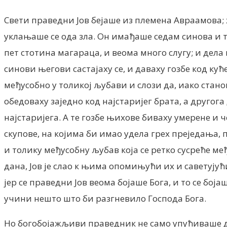
Свети праведни Јов бејаше из племена Авраамова; 
уклањаше се ода зла. Он имађаше седам синова и 
пет стотина магараца, и веома много слугу; и дел
синови његови састајаху се, и даваху гозбе код куће
међусобно у толикој љубави и слози да, иако стано
обедоваху заједно код најстаријег брата, а другог
најстаријега. А те гозбе њихове биваху умерене и ч
скупове, на којима би имао удела грех преједања, 
и толику међусобну љубав која се ретко сусреће ме
дана, Јов је слао к њима опомињући их и саветују
јер се праведни Јов веома бојаше Бога, и то се бој
учини нешто што би разгневило Господа Бога.
Но богобојажљиви праведник не само упућиваше дец