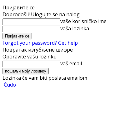
Пријавите се
Dobrodošli! Ulogujte se na nalog
vaše korisničko ime
vaša lozinka
Forgot your password? Get help
Повратак изгубљене шифре
Oporavite vašu lozinku
vaš email
Lozinka će vam biti poslata emailom
Čudo