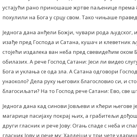
устајући рано приношаше жртве паљенице према бро
похулили на Бога у срцу свом. Тако чињаше праведни 
Једнога дана анђели Божји, чувари рода људског,
изађе пред Господа и Сатана, кушач и клеветник људ
стојећи издалека ван неба пред свевидећим оком Б
обилазих. А рече Господ Сатани: Јеси ли видео слуг
Бога и уклања се ода зла. А Сатана одговори Господ
унаоколо? Дела руку његових благословио си, и сто
благосиљати? На то Господ рече Сатани: Ево, све што
Једнога дана кад синови Јовљеви и кћери његове јеђ
магарице пасијаху покрај њих, а грабитељи дођоше 
други гласник и рече Јову: Огањ спаде с неба и спа
гласник Јову и рече му: Халдејци у три чете удариш