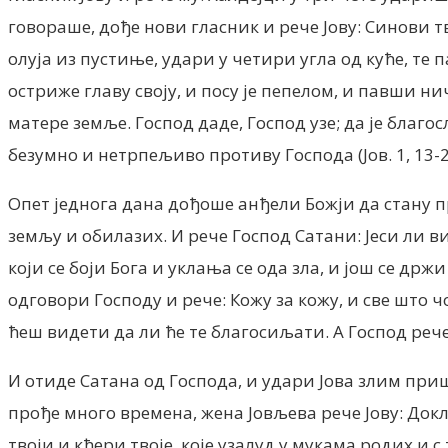
говораше, дође нови гласник и рече Јову: Синови т
олуја из пустиње, удари у четири угла од куће, те п
остриже главу своју, и посу је пепелом, и павши ни
матере земље. Гоcпод даде, Господ узе; да је благо
безумно и нетрпељиво противу Господа (Јов. 1, 13-2
Опет једнога дана дођоше анђели Божји да стану п
земљу и обилазих. И рече Господ Сатани: Јеси ли в
који се боји Бога и уклања се ода зла, и још се д
одговори Господу и рече: Кожу за кожу, и све што ч
ћеш видети да ли ће те благосиљати. А Господ рече Са
И отиде Сатана од Господа, и удари Јова злим пришт
прође много времена, жена Јовљева рече Јову: Докл
твоји и кћери твоје, које узалуд у мукама родих и с