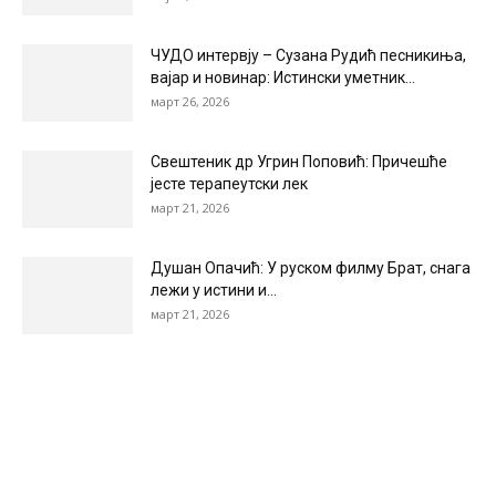
ЧУДО интервју – Сузана Рудић песникиња,
вајар и новинар: Истински уметник...
март 26, 2026
Свештеник др Угрин Поповић: Причешће
јесте терапеутски лек
март 21, 2026
Душан Опачић: У руском филму Брат, снага
лежи у истини и...
март 21, 2026