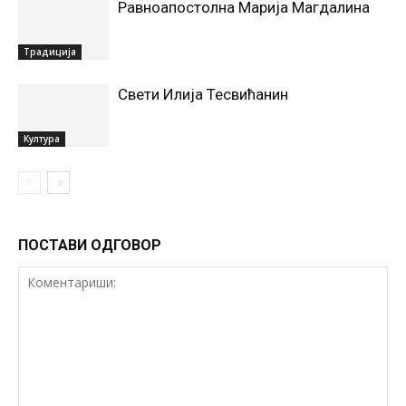
Равноапостолна Марија Магдалина
Традиција
Свети Илија Тесвићанин
Култура
ПОСТАВИ ОДГОВОР