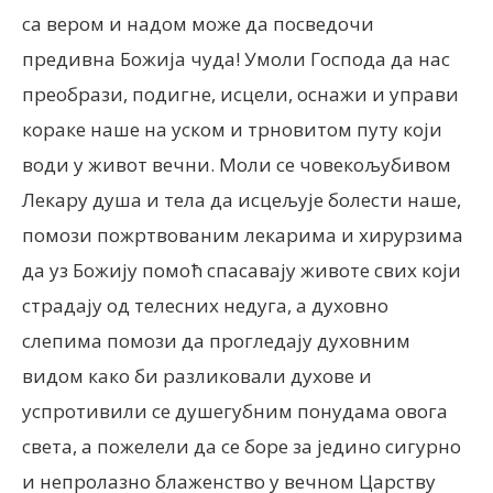
са вером и надом може да посведочи
предивна Божија чуда! Умоли Господа да нас
преобрази, подигне, исцели, оснажи и управи
кораке наше на уском и трновитом путу који
води у живот вечни. Моли се човекољубивом
Лекару душа и тела да исцељује болести наше,
помози пожртвованим лекарима и хирурзима
да уз Божију помоћ спасавају животе свих који
страдају од телесних недуга, а духовно
слепима помози да прогледају духовним
видом како би разликовали духове и
успротивили се душегубним понудама овога
света, а пожелели да се боре за једино сигурно
и непролазно блаженство у вечном Царству