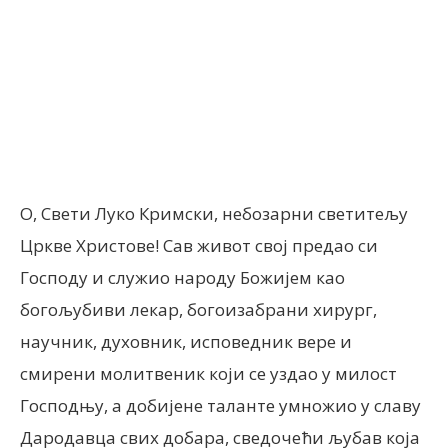
Facebook
X
ReddIt
Email
О, Свети Луко Кримски, небозарни светитељу
Цркве Христове! Сав живот свој предао си
Господу и служио народу Божијем као
богољубиви лекар, богоизабрани хирург,
научник, духовник, исповедник вере и
смирени молитвеник који се уздао у милост
Господњу, а добијене таланте умножио у славу
Дародавца свих добара, сведочећи љубав која