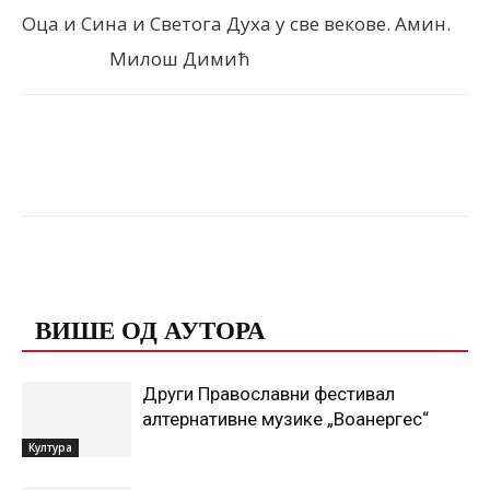
Оца и Сина и Светога Духа у све векове. Амин.
Милош Димић
Facebook
X
ReddIt
Email
ПОВЕЗАНЕ ОБЈАВЕ
ВИШЕ ОД АУТОРА
Други Православни фестивал
алтернативне музике „Воанергес“
Култура