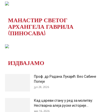
МАНАСТИР СВЕТОГ
АРХАНГЕЛА ГАВРИЛА
(ПИНОСАВА)
ИЗДВАЈАМО
Проф. др Радана Лукајић: Вео Сабине
Попеје
јул 28, 2026
Кад цареви стану у ред за молитву:
Нестварна алеја руске историје...
мај 16, 2026