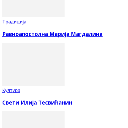
Традиција
Равноапостолна Марија Магдалина
Култура
Свети Илија Тесвићанин