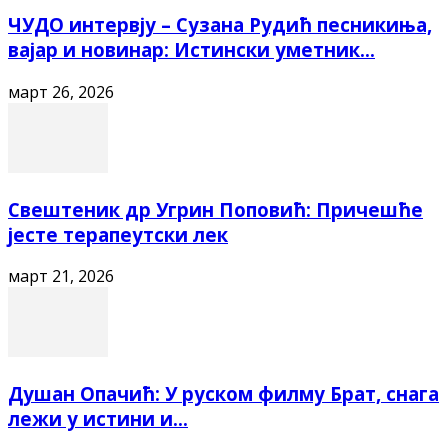
ЧУДО интервју – Сузана Рудић песникиња,
вајар и новинар: Истински уметник...
март 26, 2026
Свештеник др Угрин Поповић: Причешће
јесте терапеутски лек
март 21, 2026
Душан Опачић: У руском филму Брат, снага
лежи у истини и...