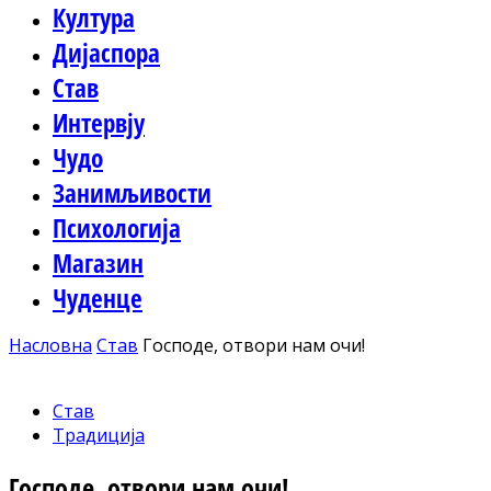
Култура
Дијаспора
Став
Интервју
Чудо
Занимљивости
Психологија
Магазин
Чуденце
Насловна
Став
Господе, отвори нам очи!
Став
Традиција
Господе, отвори нам очи!