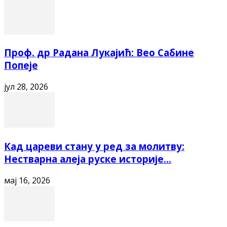
Проф. др Радана Лукајић: Вео Сабине
Попеје
јул 28, 2026
Кад цареви стану у ред за молитву:
Нестварна алеја руске историје...
мај 16, 2026