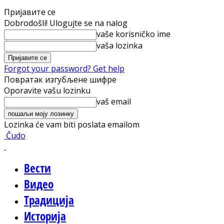
Пријавите се
Dobrodošli! Ulogujte se na nalog
vaše korisničko ime
vaša lozinka
Forgot your password? Get help
Повратак изгубљене шифре
Oporavite vašu lozinku
vaš email
Lozinka će vam biti poslata emailom
Čudo
Вести
Видео
Традиција
Историја