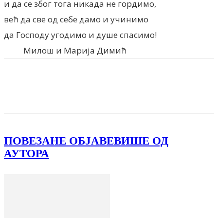
и да се због тога никада не гордимо,
већ да све од себе дамо и учинимо
да Господу угодимо и душе спасимо!
Милош и Марија Димић
Facebook
X
ReddIt
Email
Pri
ПОВЕЗАНЕ ОБЈАВЕ
ВИШЕ ОД
АУТОРА