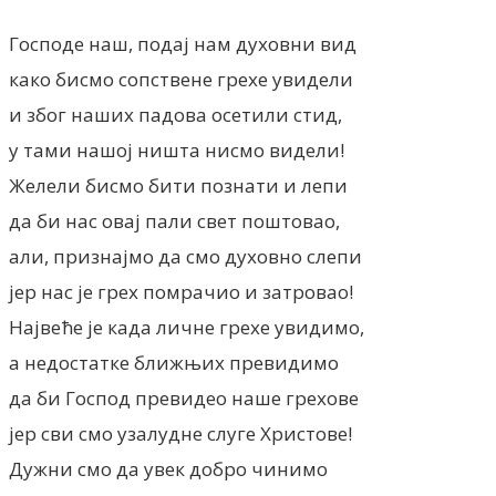
Господе наш, подај нам духовни вид
како бисмо сопствене грехе увидели
и због наших падова осетили стид,
у тами нашој ништа нисмо видели!
Желели бисмо бити познати и лепи
да би нас овај пали свет поштовао,
али, признајмо да смо духовно слепи
јер нас је грех помрачио и затровао!
Највеће је када личне грехе увидимо,
а недостатке ближњих превидимо
да би Господ превидео наше грехове
јер сви смо узалудне слуге Христове!
Дужни смо да увек добро чинимо