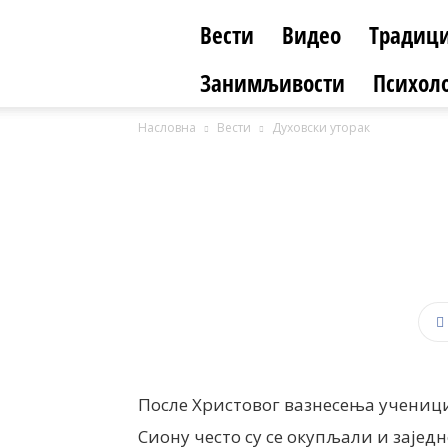
Вести
Видео
Традици
Занимљивости
Психоло
Насловна
Вести
Духовски уторак
После Христовог вазнесења ученици 
Сиону често су се окупљали и зајед