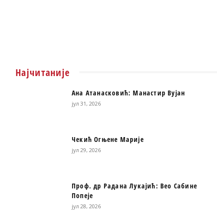
Најчитаније
Ана Атанасковић: Манастир Вујан
јул 31, 2026
Чекић Огњене Марије
јул 29, 2026
Проф. др Радана Лукајић: Вео Сабине
Попеје
јул 28, 2026