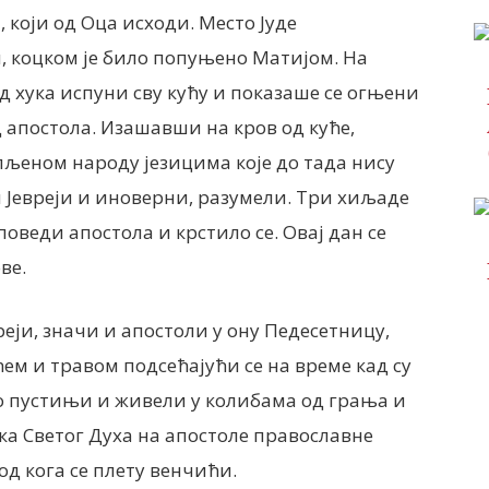
 који од Оца исходи. Место Јуде
 коцком је било попуњено Матијом. На
ад хука испуни сву кућу и показаше се огњени
д апостола. Изашавши на кров од куће,
љеном народу језицима које до тада нису
 и Јевреји и иноверни, разумели. Три хиљаде
оведи апостола и крстило се. Овај дан се
ве.
реји, значи и апостоли у ону Педесетницу,
ем и травом подсећајући се на време кад су
по пустињи и живели у колибама од грања и
ка Светог Духа на апостоле православне
д кога се плету венчићи.