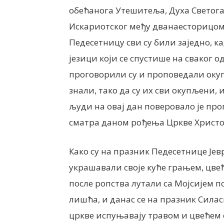
обећанога Утешитеља, Духа Светога,
Искариотског међу дванаесторицом,
Педесетницу сви су били заједно, к
језици који се спустише на сваког о
проговорили су и проповедали окуп
знали, тако да су их сви окупљени,
људи на овај дан поверовало је проп
сматра даном рођења Цркве Христо
Како су на празник Педесетнице Јев
украшавали своје куће грањем, цвећ
после ропства лутали са Мојсијем 
лишћа, и данас се на празник Силас
цркве испуњавају травом и цвећем о