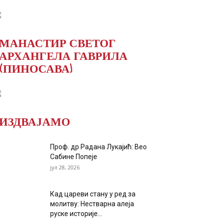
МАНАСТИР СВЕТОГ
АРХАНГЕЛА ГАВРИЛА
(ПИНОСАВА)
ИЗДВАЈАМО
Проф. др Радана Лукајић: Вео
Сабине Попеје
јул 28, 2026
Кад цареви стану у ред за
молитву: Нестварна алеја
руске историје...