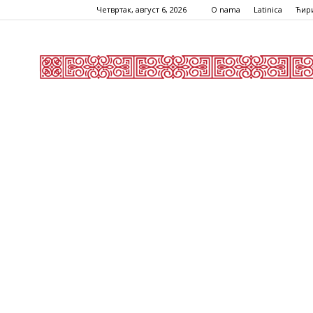
Четвртак, август 6, 2026
O nama
Latinica
Ћир