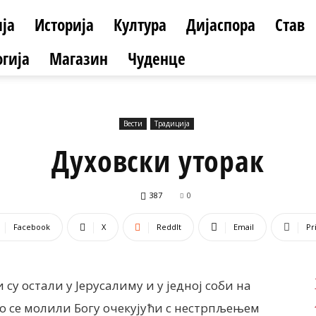
ја
Историја
Култура
Дијаспора
Став
гија
Магазин
Чуденце
Вести
Традиција
Духовски уторак
387
0
Facebook
X
ReddIt
Email
Pr
су остали у Јерусалиму и у једној соби на
но се молили Богу очекујући с нестрпљењем