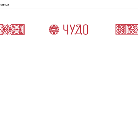
илица
Čudo