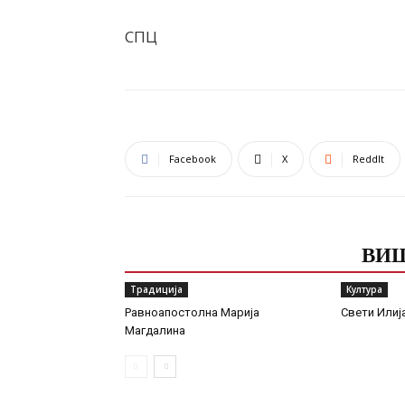
СПЦ
Facebook
X
ReddIt
ПОВЕЗАНЕ ОБЈАВЕ
ВИШ
Традиција
Култура
Равноапостолна Марија
Свети Илиј
Магдалина