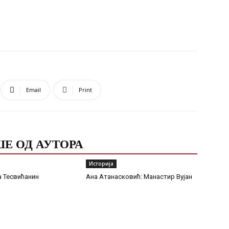
Email
Print
Е ОД АУТОРА
Историја
а Тесвићанин
Ана Атанасковић: Манастир Вујан