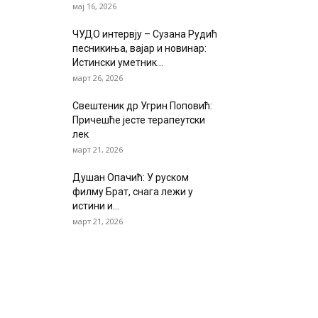
мај 16, 2026
ЧУДО интервју – Сузана Рудић
песникиња, вајар и новинар:
Истински уметник...
март 26, 2026
Свештеник др Угрин Поповић:
Причешће јесте терапеутски
лек
март 21, 2026
Душан Опачић: У руском
филму Брат, снага лежи у
истини и...
март 21, 2026