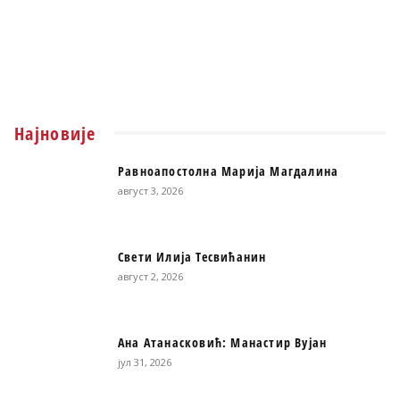
Најновије
Равноапостолна Марија Магдалина
август 3, 2026
Свети Илија Тесвићанин
август 2, 2026
Ана Атанасковић: Манастир Вујан
јул 31, 2026