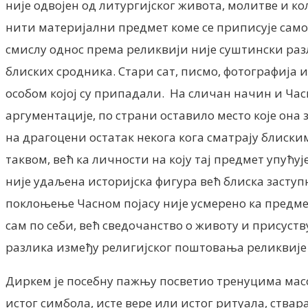
није одвојен од литургијског живота, молитве и ко
нити материјални предмет коме се приписује самос
смислу однос према реликвији није суштински ра
блиских сродника. Стари сат, писмо, фотографија и
особом којој су припадали. На сличан начин и Час
аргументације, по страни оставило место које она
на драгоцени остатак некога кога сматрају блиски
таквом, већ ка личности на коју тај предмет упућ
није удаљена историјска фигура већ блиска заступ
поклоњење Часном појасу није усмерено ка предмет
сам по себи, већ сведочанство о животу и присуству
разлика између религијског поштовања реликвије
Диркем је посебну пажњу посветио тренуцима масо
истог симбола, исте вере или истог ритуала, ствар