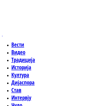
Вести
Видео
Традиција
Историја
Култура
Дијаспора
Став
Интервју
Чудо