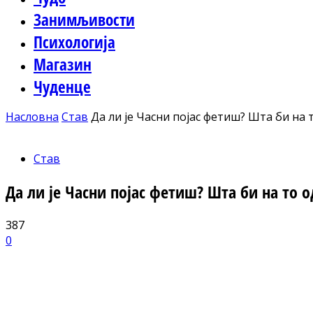
Занимљивости
Психологија
Магазин
Чуденце
Насловна
Став
Да ли је Часни појас фетиш? Шта би на 
Став
Да ли је Часни појас фетиш? Шта би на то
387
0
Facebook
X
ReddIt
Email
Pri