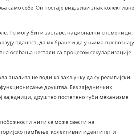
вља само себе. Он постаје видљиви знак колективне
оле. То могу бити заставе, национални споменици,
зују оданост, да их бране и да у њима препознају
вна осећања нестали са процесом секуларизације.
ва анализа не води ка закључку да су религијски
 функционисање друштва. Без заједничких
ој заједници, друштво постепено губи механизме
 побожности нити се може свести на
историјско памћење, колективни идентитет и