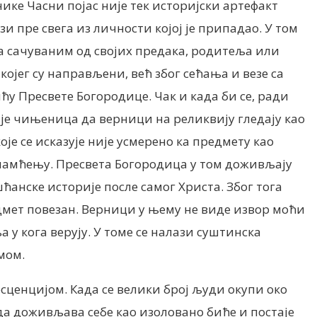
нике Часни појас није тек историјски артефакт
пре свега из личности којој је припадао. У том
а сачуваним од својих предака, родитеља или
којег су направљени, већ због сећања и везе са
ћу Пресвете Богородице. Чак и када би се, ради
аје чињеница да верници на реликвију гледају као
е се исказује није усмерено ка предмету као
м памћењу. Пресвета Богородица у том доживљају
ћанске историје после самог Христа. Због тога
едмет повезан. Верници у њему не виде извор моћи
а у кога верују. У томе се налази суштинска
мом.
ценцијом. Када се велики број људи окупи око
 да доживљава себе као изоловано биће и постаје