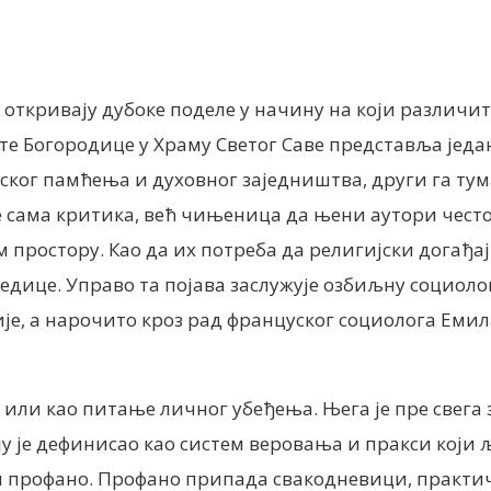
откривају дубоке поделе у начину на који различите
е Богородице у Храму Светог Саве представља један
ијског памћења и духовног заједништва, други га т
ама критика, већ чињеница да њени аутори често на
м простору. Као да их потреба да религијски догађ
ледице. Управо та појава заслужује озбиљну социол
ије, а нарочито кроз рад француског социолога Емил
 или као питање личног убеђења. Њега је пре свега
 је дефинисао као систем веровања и пракси који љ
то и профано. Профано припада свакодневици, прак