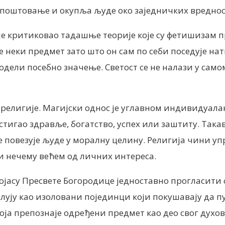
а поштовање и окупља људе око заједничких вреднос
је критиковао тадашње теорије које су фетишизам
е неки предмет зато што он сам по себи поседује нат
додели посебно значење. Светост се не налази у само
религије. Магијски однос је углавном индивидуалан
игао здравље, богатство, успех или заштиту. Такав 
е повезује људе у моралну целину. Религија чини уп
и нечему већем од личних интереса.
ојасу Пресвете Богородице једноставно прогласити 
елују као изоловани појединци који покушавају да 
која препознаје одређени предмет као део свог ду