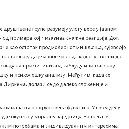
 друштвене групе разумеју улогу вере у јавном
 од примера који изазива снажне реакције. Док
умаче као остатак предмодерног мишљења, сујеверје
стављају да је износе и онда када су свесни да
ај сведу на примитивизам, заблуду или масовну
ошку и психолошку анализу. Међутим, када се
а Диркема, долази се до далеко сложеније и
 занимала њена друштвена функција. У свом делу
уде окупља у моралну заједницу. За њега је
тичним потребама и индивидуалним интересима.