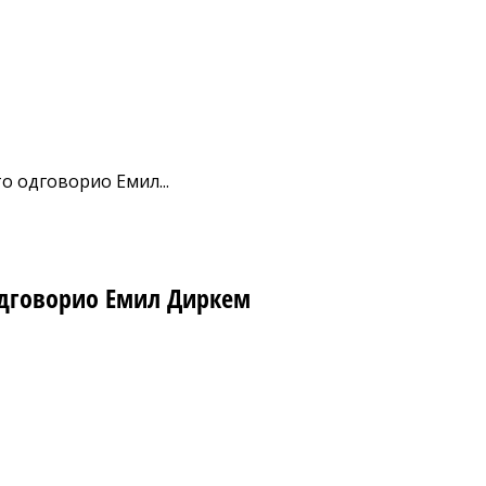
то одговорио Емил...
 одговорио Емил Диркем
nt