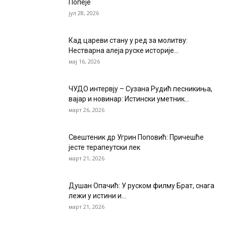
Попеје
јул 28, 2026
Кад цареви стану у ред за молитву:
Нестварна алеја руске историје...
мај 16, 2026
ЧУДО интервју – Сузана Рудић песникиња,
вајар и новинар: Истински уметник...
март 26, 2026
Свештеник др Угрин Поповић: Причешће
јесте терапеутски лек
март 21, 2026
Душан Опачић: У руском филму Брат, снага
лежи у истини и...
март 21, 2026