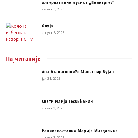
алтернативне музике „Воанергес“
август 6, 2026
Олуја
август 6, 2026
Најчитаније
Ана Атанасковић: Манастир Вујан
јул 31, 2026
Свети Илија Тесвићанин
август 2, 2026
Равноапостолна Марија Магдалина
август 3, 2026