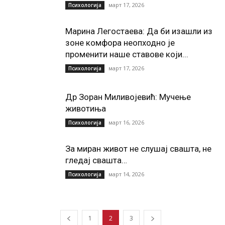
март 17, 2026
Психологија
Марина Легостаева: Да би изашли из
зоне комфора неопходно је
променити наше ставове који...
март 17, 2026
Психологија
Др Зоран Миливојевић: Мучење
животиња
март 16, 2026
Психологија
За миран живот не слушај свашта, не
гледај свашта…
март 14, 2026
Психологија
1
2
3