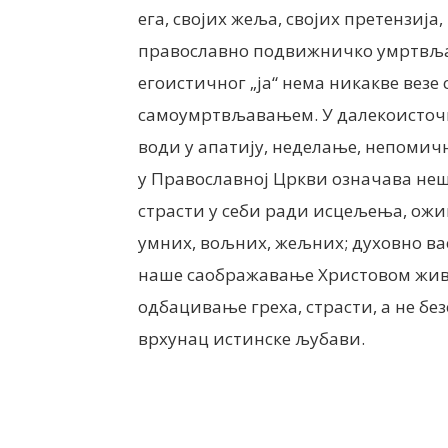
ега, својих жеља, својих претензија,
православно подвижничко умртвљав
егоистичног „ја“ нема никакве вез
самоумртвљавањем. У далекоисточ
води у апатију, неделање, непомич
у Православној Цркви означава не
страсти у себи ради исцељења, ож
умних, вољних, жељних; духовно ва
наше саображавање Христовом живо
одбацивање греха, страсти, а не бе
врхунац истинске љубави.