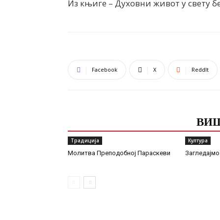
Из књиге – Духовни живот у свету б
Facebook
X
ReddIt
ПОВЕЗАНЕ ОБЈАВЕ
ВИШ
Традиција
Култура
Молитва Преподобној Параскеви
Загледајмо 