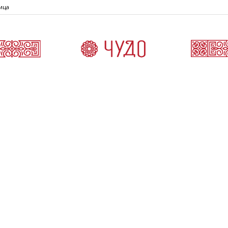
ица
Čudo