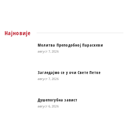
Најновије
Молитва Преподобној Параскеви
август 7, 2026
Загледајмо се у очи Свете Петке
август 7, 2026
Душепогубна завист
август 6, 2026