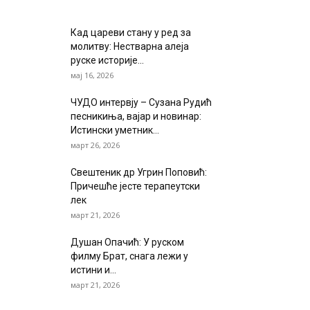
Кад цареви стану у ред за
молитву: Нестварна алеја
руске историје...
мај 16, 2026
ЧУДО интервју – Сузана Рудић
песникиња, вајар и новинар:
Истински уметник...
март 26, 2026
Свештеник др Угрин Поповић:
Причешће јесте терапеутски
лек
март 21, 2026
Душан Опачић: У руском
филму Брат, снага лежи у
истини и...
март 21, 2026