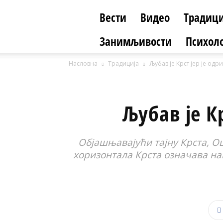
Вести
Видео
Традици
Занимљивости
Психоло
Насловна
Традиција
Љубав је Крст јер је од
Љубав је К
Објашњавајући тајну Крста, Оц
хоризонтала Крста означава наш