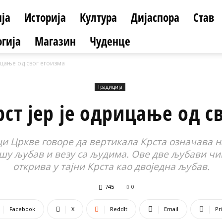
ја
Историја
Култура
Дијаспора
Став
гија
Магазин
Чуденце
рицање од свог егоизма
Традиција
рст јер је одрицање од с
и Цркве говоре да вертикала Крста означава н
у љубав и везу са људима. Ове две љубави чин
открива у тајни Крста као двоједна љубав.
745
0
Facebook
X
ReddIt
Email
Pr