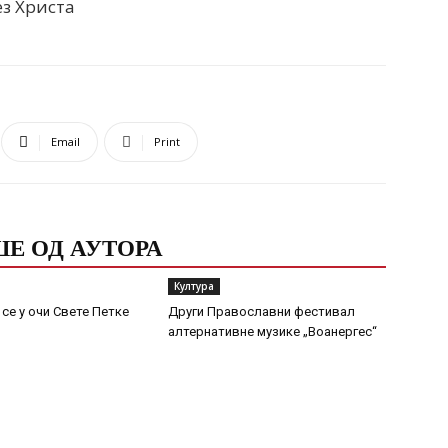
ез Христа
Email
Print
Е ОД АУТОРА
Култура
се у очи Свете Петке
Други Православни фестивал
алтернативне музике „Воанергес“