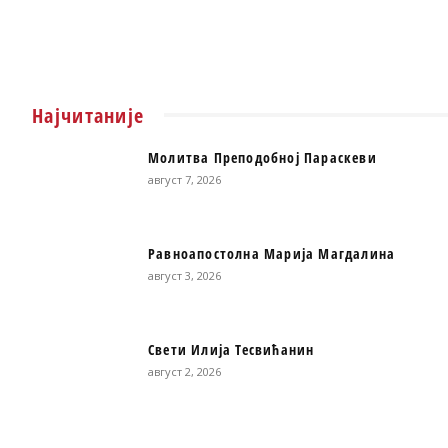
Најчитаније
Молитва Преподобној Параскеви
август 7, 2026
Равноапостолна Марија Магдалина
август 3, 2026
Свети Илија Тесвићанин
август 2, 2026