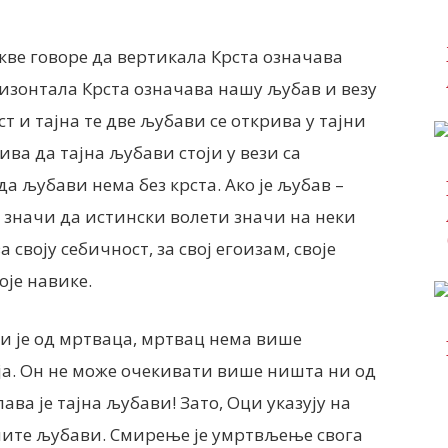
кве говоре да вертикала Крста означава
ризонтала Крста означава нашу љубав и везу
т и тајна те две љубави се открива у тајни
ива да тајна љубави стоји у вези са
 љубави нема без крста. Ако је љубав –
то значи да истински волети значи на неки
воју себичност, за свој егоизам, своје
оје навике.
и је од мртваца, мртвац нема више
ја. Он не може очекивати више ништа ни од
лава је тајна љубави! Зато, Оци указују на
ните љубави. Смирење је умртвљење свога