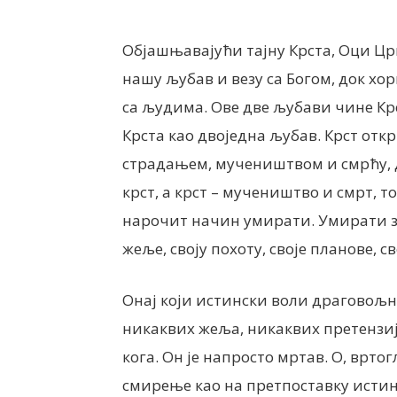
Објашњавајући тајну Крста, Оци Цр
нашу љубав и везу са Богом, док хо
са људима. Ове две љубави чине Крс
Крста као двоједна љубав. Крст откр
страдањем, мучеништвом и смрћу, да
крст, а крст – мучеништво и смрт, 
нарочит начин умирати. Умирати за с
жеље, своју похоту, своје планове, св
Онај који истински воли драговољн
никаквих жеља, никаквих претензи
кога. Он је напросто мртав. О, вртог
смирење као на претпоставку исти