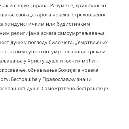
 чак и својих „права. Разуме се, хришћанско
ање свога „старога човека, огреховљеног
е са хиндуистичким или будистичким
ним религијама аскеза самоумртвљавања
ност душе у погледу било чега. „Умртвљење“
што сасвим супротно: умртвљавање греха и
ивљавања у Христу душе и њених моћи –
скрсавање, обнављање Божијега човека,
ту. Бестрашће у Православљу значи
зосећајност душе. Саможртвено бестрашће је