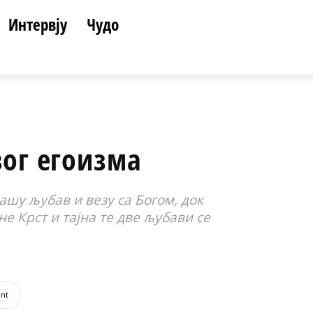
Интервју
Чудо
вог егоизма
ашу љубав и везу са Богом, док
е Крст и тајна те две љубави се
int