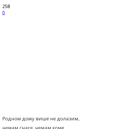
258
0
Facebook
X
ReddIt
Email
Pri
Родном дому више не долазим,
немам снаге, немам коме.