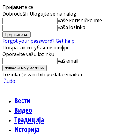
Пријавите се
Dobrodošli! Ulogujte se na nalog
vaše korisničko ime
vaša lozinka
Forgot your password? Get help
Повратак изгубљене шифре
Oporavite vašu lozinku
vaš email
Lozinka će vam biti poslata emailom
Čudo
Вести
Видео
Традиција
Историја