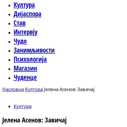
Култура
Дијаспора
Став
Интервју
Чудо
Занимљивости
Психологија
Магазин
Чуденце
Насловна
Култура
Јелена Асенов: Завичај
Култура
Јелена Асенов: Завичај