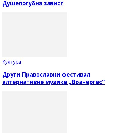
Душепогубна завист
Култура
Други Православни фестивал
алтернативне музике „Воанергес“