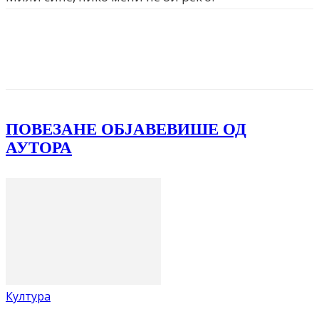
Facebook
X
ReddIt
Email
Pri
ПОВЕЗАНЕ ОБЈАВЕ
ВИШЕ ОД
АУТОРА
Култура