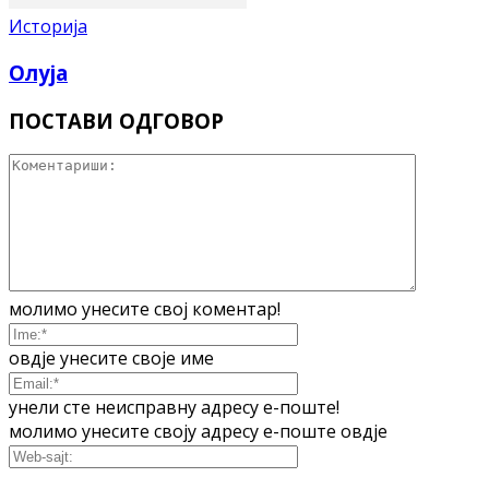
Историја
Олуја
ПОСТАВИ ОДГОВОР
молимо унесите свој коментар!
овдје унесите своје име
унели сте неисправну адресу е-поште!
молимо унесите своју адресу е-поште овдје