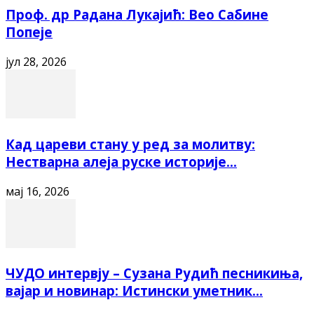
Проф. др Радана Лукајић: Вео Сабине
Попеје
јул 28, 2026
Кад цареви стану у ред за молитву:
Нестварна алеја руске историје...
мај 16, 2026
ЧУДО интервју – Сузана Рудић песникиња,
вајар и новинар: Истински уметник...