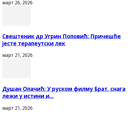
март 26, 2026
Свештеник др Угрин Поповић: Причешће
јесте терапеутски лек
март 21, 2026
Душан Опачић: У руском филму Брат, снага
лежи у истини и...
март 21, 2026