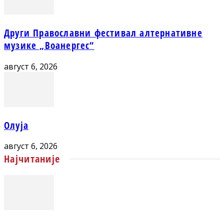
Други Православни фестивал алтернативне
музике „Воанергес“
август 6, 2026
Олуја
август 6, 2026
Најчитаније