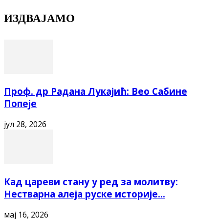
ИЗДВАЈАМО
Проф. др Радана Лукајић: Вео Сабине
Попеје
јул 28, 2026
Кад цареви стану у ред за молитву:
Нестварна алеја руске историје...
мај 16, 2026