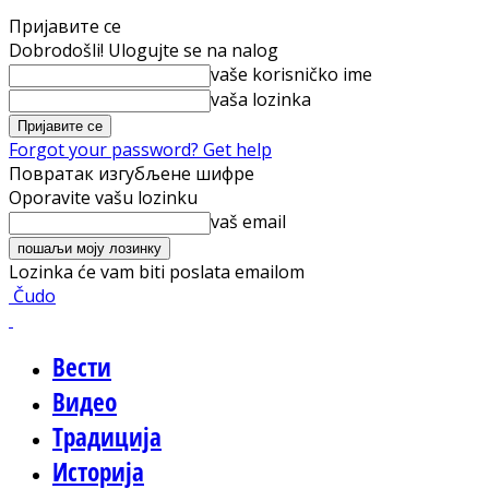
Пријавите се
Dobrodošli! Ulogujte se na nalog
vaše korisničko ime
vaša lozinka
Forgot your password? Get help
Повратак изгубљене шифре
Oporavite vašu lozinku
vaš email
Lozinka će vam biti poslata emailom
Čudo
Вести
Видео
Традиција
Историја