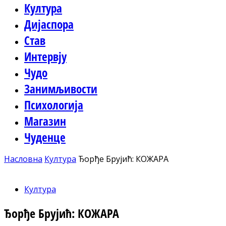
Култура
Дијаспора
Став
Интервју
Чудо
Занимљивости
Психологија
Магазин
Чуденце
Насловна
Култура
Ђорђе Брујић: КОЖАРА
Култура
Ђорђе Брујић: КОЖАРА