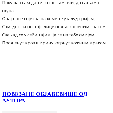
Покушао сам да ти затворим очи, да сањамо
скупа
Онај повез вјетра на коме те узалуд гријем,
Сам, док ти нестаје лице под искошеним зраком:
Све кад се у себи тајим, ја се из тебе смијем,
Продјенут кроз ширину, огрнут кожним мраком.
Facebook
X
ReddIt
Email
Pri
ПОВЕЗАНЕ ОБЈАВЕ
ВИШЕ ОД
АУТОРА