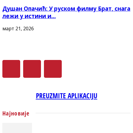
Душан Опачић: У руском филму Брат, снага
лежи у истини и...
март 21, 2026
PREUZMITE APLIKACIJU
Најновије