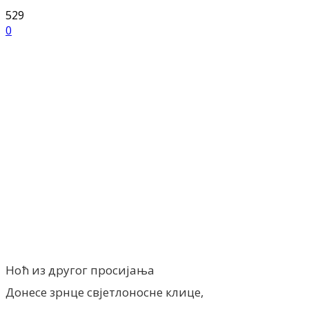
529
0
Facebook
X
ReddIt
Email
Pri
Ноћ из другог просијања
Донесе зрнце свјетлоносне клице,