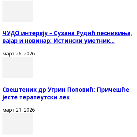
ЧУДО интервју – Сузана Рудић песникиња,
вајар и новинар: Истински уметник...
март 26, 2026
Свештеник др Угрин Поповић: Причешће
јесте терапеутски лек
март 21, 2026