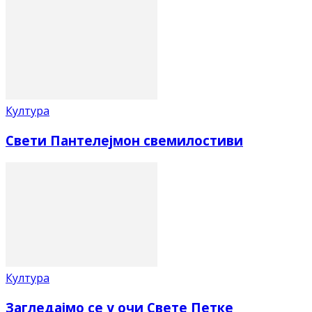
Култура
Свети Пантелејмон свемилостиви
Култура
Загледајмо се у очи Свете Петке