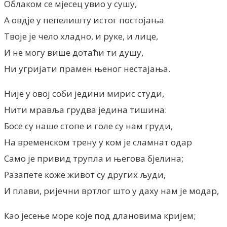
Облаком се мјесец увио у сушу,
А овдје у пепелишту истог постојања
Твоје је чело хладно, и руке, и лице,
И не могу више дотаћи ти душу,
Ни угријати прамен њеног нестајања.
Није у овој соби једини мирис студи,
Нити мравља грудва једина тишина:
Босе су наше стопе и голе су нам груди,
На временском трену у ком је сламнат одар
Само је привид трупла и његова бјелина;
Разапете коже живот су других људи,
И плави, ријечни вртлог што у даху нам је модар,
Као јесење море које под длановима кријем;