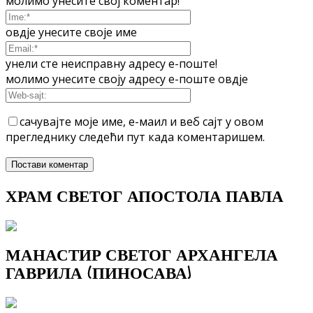
молимо унесите свој коментар!
овдје унесите своје име
унели сте неисправну адресу е-поште!
молимо унесите своју адресу е-поште овдје
сачувајте моје име, е-маил и веб сајт у овом
прегледнику следећи пут када коментаришем.
ХРАМ СВЕТОГ АПОСТОЛА ПАВЛА
МАНАСТИР СВЕТОГ АРХАНГЕЛА
ГАВРИЛА (ПИНОСАВА)