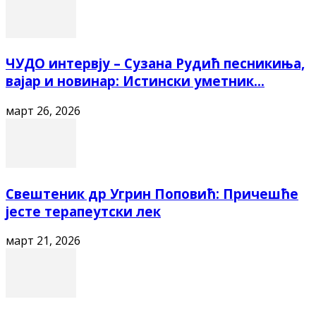
ЧУДО интервју – Сузана Рудић песникиња,
вајар и новинар: Истински уметник...
март 26, 2026
Свештеник др Угрин Поповић: Причешће
јесте терапеутски лек
март 21, 2026