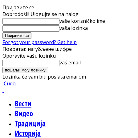
Пријавите се
Dobrodošli! Ulogujte se na nalog
vaše korisničko ime
vaša lozinka
Forgot your password? Get help
Повратак изгубљене шифре
Oporavite vašu lozinku
vaš email
Lozinka će vam biti poslata emailom
Čudo
Вести
Видео
Традиција
Историја