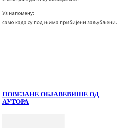
Уз напомену:
само када су под њима прибијени заљубљени.
Facebook
X
ReddIt
Email
Pri
ПОВЕЗАНЕ ОБЈАВЕ
ВИШЕ ОД
АУТОРА