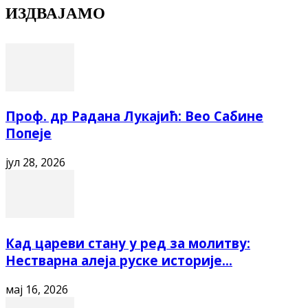
ИЗДВАЈАМО
Проф. др Радана Лукајић: Вео Сабине
Попеје
јул 28, 2026
Кад цареви стану у ред за молитву:
Нестварна алеја руске историје...
мај 16, 2026