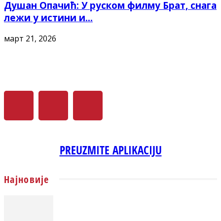
Душан Опачић: У руском филму Брат, снага
лежи у истини и...
март 21, 2026
PREUZMITE APLIKACIJU
Најновије