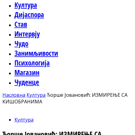
Култура
Дијаспора
Став
Интервју
Чудо
Занимљивости
Психологија
Магазин
Чуденце
Насловна
Култура
Ђорше Јовановић: ИЗМИРЕЊЕ СА
КИШОБРАНИМА
Култура
Ђорше Јовановић: ИЗМИРЕЊЕ СА