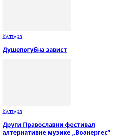
Култура
Душепогубна завист
Култура
Други Православни фестивал
алтернативне музике „Воанергес“