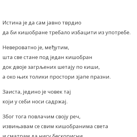
Facebook
X
ReddIt
Email
Pri
Истина је да сам јавно тврдио
да би кишобране требало избацити из употребе.
Невероватно је, међутим,
шта све стане под један кишобран
док двоје загрљених шетају по киши,
а око њих толики простори зјапе празни.
Заиста, једино је човек тај
који у себи носи садржај.
Због тога повлачим своју реч,
извињавам се свим кишобранима света
и сматрам да нису бескорисни.