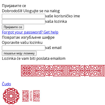
Пријавите се
Dobrodošli! Ulogujte se na nalog
vaše korisničko ime
vaša lozinka
Forgot your password? Get help
Повратак изгубљене шифре
Oporavite vašu lozinku
vaš email
Lozinka će vam biti poslata emailom
Čudo