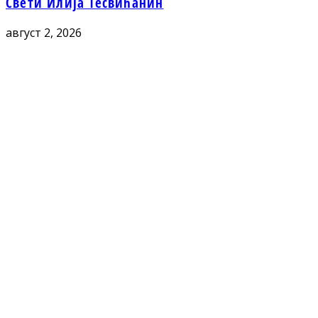
Свети Илија Тесвићанин
август 2, 2026