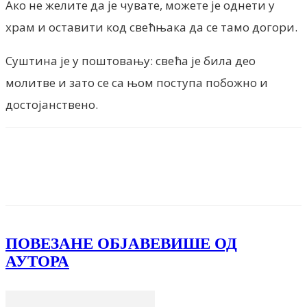
Ако не желите да је чувате, можете је однети у
храм и оставити код свећњака да се тамо догори.
Суштина је у поштовању: свећа је била део
молитве и зато се са њом поступа побожно и
достојанствено.
Facebook
X
ReddIt
Email
Pri
ПОВЕЗАНЕ ОБЈАВЕ
ВИШЕ ОД
АУТОРА