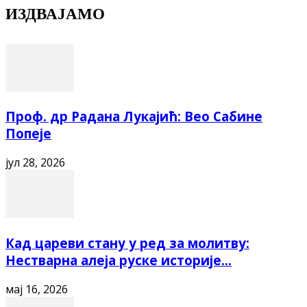
ИЗДВАЈАМО
Проф. др Радана Лукајић: Вео Сабине
Попеје
јул 28, 2026
Кад цареви стану у ред за молитву:
Нестварна алеја руске историје...
мај 16, 2026