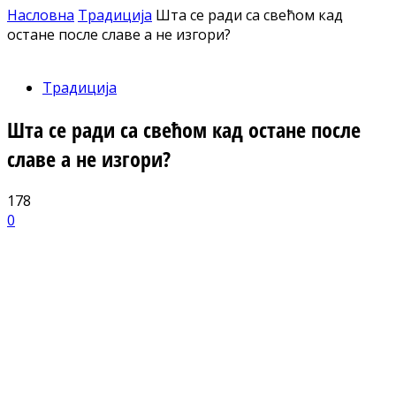
Насловна
Традиција
Шта се ради са свећом кад
остане после славе а не изгори?
Традиција
Шта се ради са свећом кад остане после
славе а не изгори?
178
0