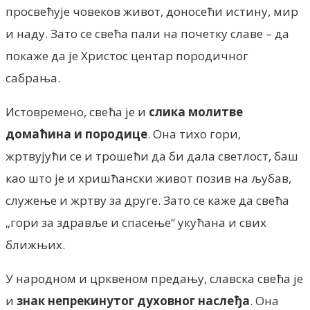
просвећује човеков живот, доносећи истину, мир
и наду. Зато се свећа пали на почетку славе – да
покаже да је Христос центар породичног
сабрања.
Истовремено, свећа је и
слика молитве
домаћина и породице
. Она тихо гори,
жртвујући се и трошећи да би дала светлост, баш
као што је и хришћански живот позив на љубав,
служење и жртву за друге. Зато се каже да свећа
„гори за здравље и спасење“ укућана и свих
ближњих.
У народном и црквеном предању, славска свећа је
и
знак непрекинутог духовног наслеђа
. Она