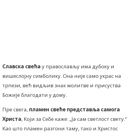
Facebook
X
ReddIt
Email
Pri
Славска свећа
у православљу има дубоку и
вишеслојну симболику. Она није само украс на
трпези, већ видљив знак молитве и присуства
Божије благодати у дому.
Пре свега,
пламен свеће представља самога
Христа
, Који за Себе каже: „Ја сам светлост свету.“
Као што пламен разгони таму, тако и Христос