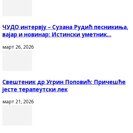
ЧУДО интервју – Сузана Рудић песникиња,
вајар и новинар: Истински уметник...
март 26, 2026
Свештеник др Угрин Поповић: Причешће
јесте терапеутски лек
март 21, 2026