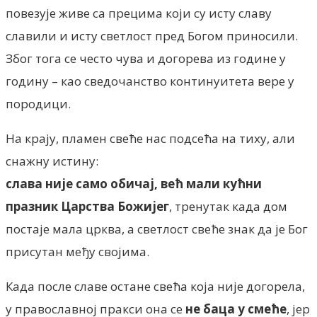
повезује живе са прецима који су исту славу
славили и исту светлост пред Богом приносили.
Због тога се често чува и догорева из године у
годину – као сведочанство континуитета вере у
породици.
На крају, пламен свеће нас подсећа на тиху, али
снажну истину:
слава није само обичај, већ мали кућни
празник Царства Божијег
, тренутак када дом
постаје мала црква, а светлост свеће знак да је Бог
присутан међу својима.
Када после славе остане свећа која није догорела,
у православној пракси она се
не баца у смеће
, јер