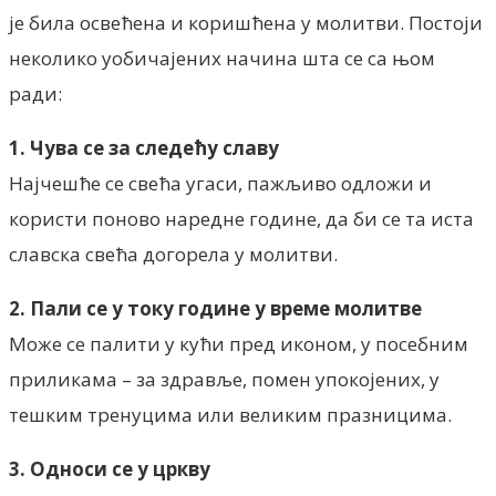
је била освећена и коришћена у молитви. Постоји
неколико уобичајених начина шта се са њом
ради:
1. Чува се за следећу славу
Најчешће се свећа угаси, пажљиво одложи и
користи поново наредне године, да би се та иста
славска свећа догорела у молитви.
2. Пали се у току године у време молитве
Може се палити у кући пред иконом, у посебним
приликама – за здравље, помен упокојених, у
тешким тренуцима или великим празницима.
3. Односи се у цркву