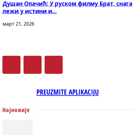
Душан Опачић: У руском филму Брат, снага
лежи у истини и...
март 21, 2026
PREUZMITE APLIKACIJU
Најновије