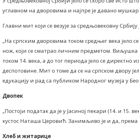
У средњовековној Србији јело се скоро све исто што 
углавном на дворовима и најпре је давано мушка
Главни мит који се везује за средњовековну Србију 
„На српским дворовима током средњег века јело се и
нож, који се сматрао личним предметом. Виљушка с 
током 14. века, а до тог периода јело се директно и
деспотовине. Мит о томе да се на српском двору ј
едукацију и рад са публиком Народног музеја у Бео
Двопек
„Постоји податак да је у Јасиној пекари (14. и 15
кустос Наташа Церовић. Занимљиво је и да, према 
Хлеб и житарице