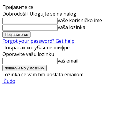
Пријавите се
Dobrodošli! Ulogujte se na nalog
vaše korisničko ime
vaša lozinka
Forgot your password? Get help
Повратак изгубљене шифре
Oporavite vašu lozinku
vaš email
Lozinka će vam biti poslata emailom
Čudo