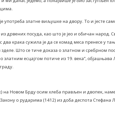
и ми данас једемо, а понајвише је био заступљен хлеб
рцима.
је употреба златне виљушке на двору. То и јесте сам
з дрвених посуда, као што је јео и обичан народ. Сва
два крака сужила је да се комад меса пренесе у тањи
з зделе. Што се тиче доказа о златном и сребрном пос
ело златним есцајгом потиче из 19. века“, објашња
граду.
. век) на Новом Брду осим хлеба прављен и двопек, н
Закону о рударима (1412) из доба деспота Стефана Л