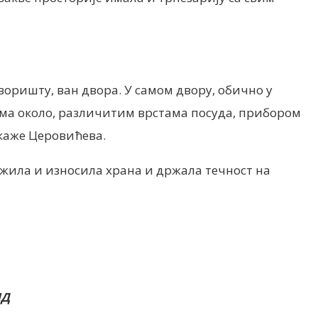
воришту, ван двора. У самом двору, обично у
ицама около, различитим врстама посуда, прибором
 каже Церовићева.
служила и износила храна и држала течност на
ИД