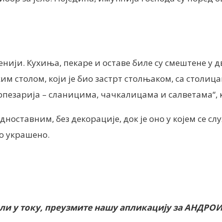
нији. Кухиња, пекаре и оставе биле су смештене у д
иким столом, који је био застрт столњаком, са стол
рпезарија – сланицима, чачкалицама и салветама“,
едноставним, без декорације, док је оно у којем се 
о украшено.
или у току, преузмите нашу апликацију за АНДРО