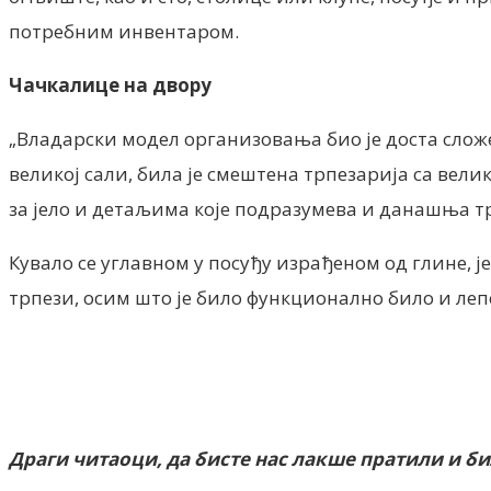
потребним инвентаром.
Чачкалице на двору
„Владарски модел организовања био је доста сложе
великој сали, била је смештена трпезарија са вел
за јело и детаљима које подразумева и данашња т
Кувало се углавном у посуђу израђеном од глине, ј
трпези, осим што је било функционално било и леп
Драги читаоци, да бисте нас лакше пратили и б