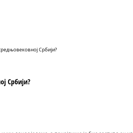
у средњовековној Србији?
ој Србији?
nt