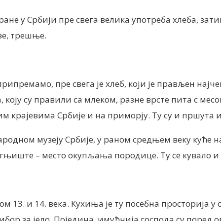
ране у Србији пре свега велика употреба хлеба, за
ве, трешње.
 припремамо, пре свега је хлеб, који је прављен најч
 коју су правили са млеком, разне врсте пита с месо
ним крајевима Србије и на приморју. Ту су и пршута
дном музеју Србије, у раном средњем веку куће на с
огњиште – место окупљања породице. Ту се кувало и 
 13. и 14. века. Кухиња је ту посебна просторија у 
рибор за јело. Поједина, имућнија господа су поред 