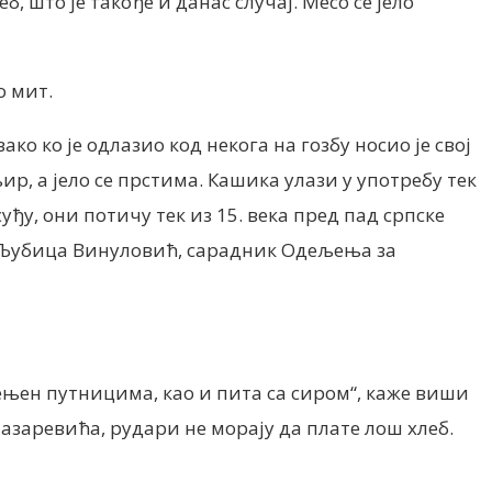
, што је такође и данас случај. Месо се јело
о мит.
ко ко је одлазио код некога на гозбу носио је свој
р, а јело се прстима. Кашика улази у употребу тек
уђу, они потичу тек из 15. века пред пад српске
ва Љубица Винуловић, сарадник Одељења за
амењен путницима, као и пита са сиром“, каже виши
азаревића, рудари не морају да плате лош хлеб.