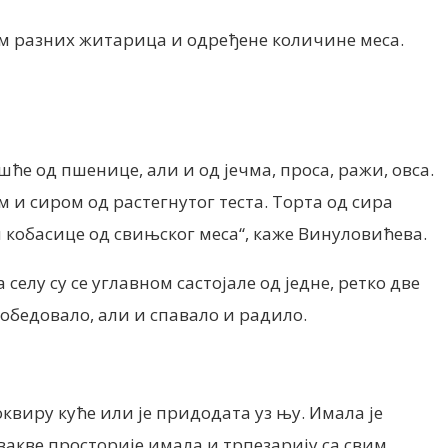
тим разних житарица и одређене количине меса.
ешће од пшенице, али и од јечма, проса, ражи, овса.
м и сиром од растегнутог теста. Торта од сира
 и кобасице од свињског меса“, каже Винуловићева.
елу су се углавном састојале од једне, ретко две
обедовало, али и спавало и радило.
оквиру куће или је придодата уз њу. Имала је
овакве просторије имала и трпезарију са свим