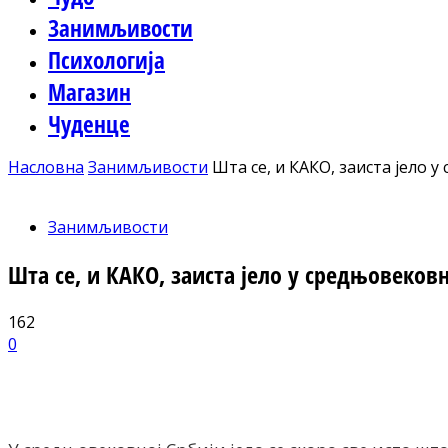
Занимљивости
Психологија
Магазин
Чуденце
Насловна
Занимљивости
Шта се, и КАКО, заиста јело 
Занимљивости
Шта се, и КАКО, заиста јело у средњовековн
162
0
Facebook
X
ReddIt
Email
Pri