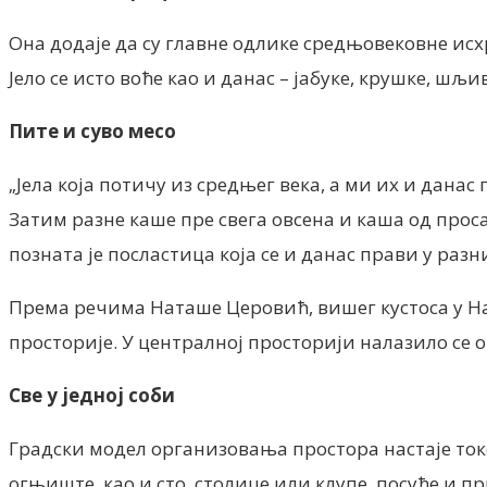
Она додаје да су главне одлике средњовековне исх
Јело се исто воће као и данас – јабуке, крушке, шљи
Пите и суво месо
„Јела која потичу из средњег века, а ми их и данас
Затим разне каше пре свега овсена и каша од проса,
позната је посластица која се и данас прави у раз
Према речима Наташе Церовић, вишег кустоса у Наро
просторије. У централној просторији налазило се 
Све у једној соби
Градски модел организовања простора настаје током
огњиште, као и сто, столице или клупе, посуђе и п