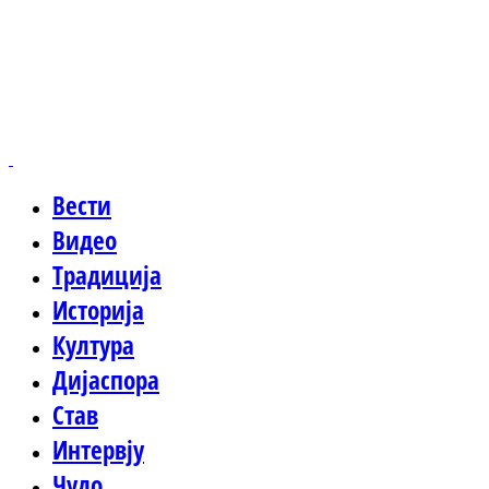
Вести
Видео
Традиција
Историја
Култура
Дијаспора
Став
Интервју
Чудо