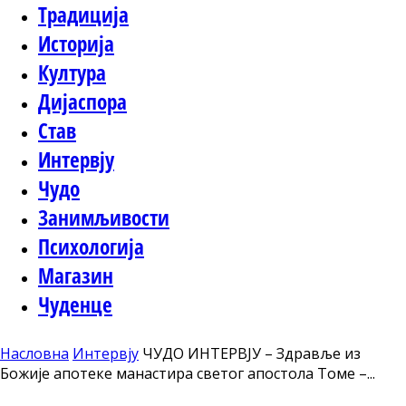
Традиција
Историја
Култура
Дијаспора
Став
Интервју
Чудо
Занимљивости
Психологија
Магазин
Чуденце
Насловна
Интервју
ЧУДО ИНТЕРВЈУ – Здравље из
Божије апотеке манастира светог апостола Томе –...