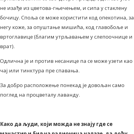
не изађе из цветова-гњечењем, и сипа у стаклену
бочицу. Споља се може користити код опекотина, за
негу коже, за опуштање мишића, код главобоље и
вртоглавице (благим утрљавањем у слепоочнице и
врат).
Одлична је и против несанице па се може узети као
чај или тинктура пре спавања.
За добро расположење понекад је довољан само
поглед на процветалу лаванду.
Како да људи, који можда не знају где се
манастир и биљна радионица налазе, да дођу