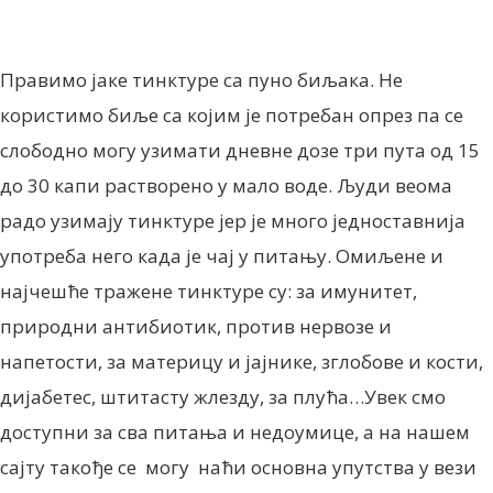
Правимо јаке тинктуре са пуно биљака. Не
користимо биље са којим је потребан опрез па се
слободно могу узимати дневне дозе три пута од 15
до 30 капи растворено у мало воде. Људи веома
радо узимају тинктуре јер је много једноставнија
употреба него када је чај у питању. Омиљене и
најчешће тражене тинктуре су: за имунитет,
природни антибиотик, против нервозе и
напетости, за материцу и јајнике, зглобове и кости,
дијабетес, штитасту жлезду, за плућа…Увек смо
доступни за сва питања и недоумице, а на нашем
сајту такође се могу наћи основна упутства у вези