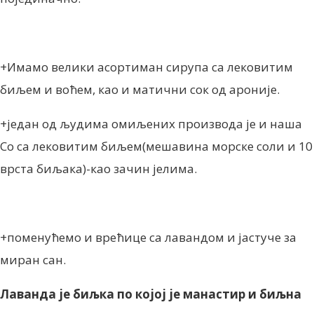
+Имамо велики асортиман сирупа са лековитим
биљем и воћем, као и матични сок од ароније.
+један од људима омиљених производа је и наша
Со са лековитим биљем(мешавина морске соли и 10
врста биљака)-као зачин јелима.
+поменућемо и врећице са лавандом и јастуче за
миран сан.
Лаванда је биљка по којој је манастир и биљна