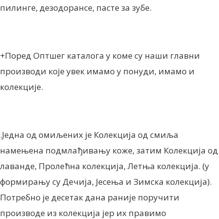
пилинге, дезодорансе, пасте за зубе.
+Поред Оптшег каталога у коме су наши главни
производи које увек имамо у понуди, имамо и
колекције.
.Једна од омиљених је Колекција од смиља
намењена подмлађивању коже, затим Колекција од
лаванде, Пролећна колекција, Летња колекција. (у
формирању су Дечија, Јесења и Зимска колекција).
Потребно је десетак дана раније поручити
производе из колекција јер их правимо