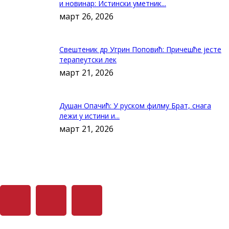
и новинар: Истински уметник...
март 26, 2026
Свештеник др Угрин Поповић: Причешће јесте
терапеутски лек
март 21, 2026
Душан Опачић: У руском филму Брат, снага
лежи у истини и...
март 21, 2026