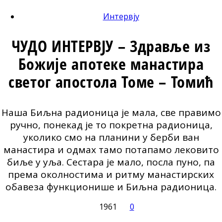
Интервју
ЧУДО ИНТЕРВЈУ – Здравље из
Божије апотеке манастира
светог апостола Томе – Томић
Наша Биљна радионица је мала, све правимо
ручно, понекад је то покретна радионица,
уколико смо на планини у берби ван
манастира и одмах тамо потапамо лековито
биље у уља. Сестара је мало, посла пуно, па
према околностима и ритму манастирских
обавеза функционише и Биљна радионица.
1961
0