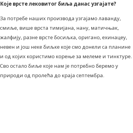
Које врсте лековитог биља данас узгајате?
За потребе наших производа узгајамо лаванду,
смиље, више врста тимијана, нану, матичњак,
жалфију, разне врсте босиљка, оригано, ехинацеу,
невен и још неке биљке које смо донели са планине
и од којих користимо корење за мелеме и тинктуре.
Сво остало биље које нам је потребно беремо у
природи од пролећа до краја септембра.