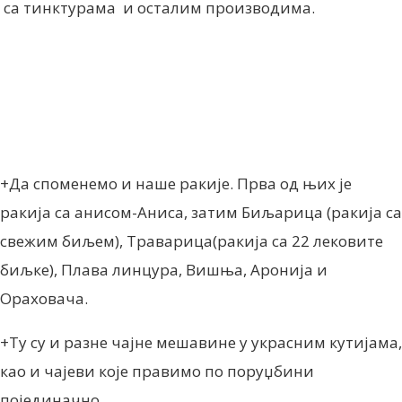
са тинктурама и осталим производима.
+Да споменемо и наше ракије. Прва од њих је
ракија са анисом-Аниса, затим Биљарица (ракија са
свежим биљем), Траварица(ракија са 22 лековите
биљке), Плава линцура, Вишња, Аронија и
Ораховача.
+Ту су и разне чајне мешавине у украсним кутијама,
као и чајеви које правимо по поруџбини
појединачно.