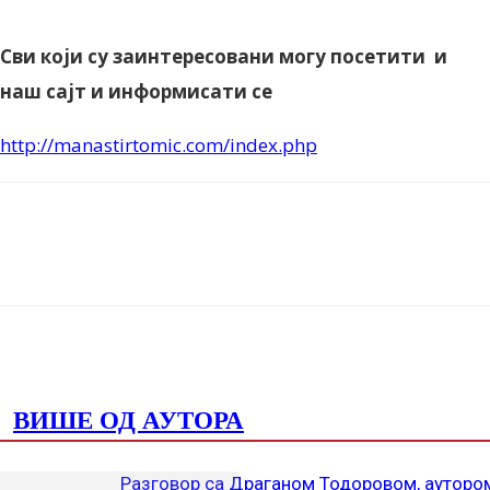
Сви који су заинтересовани могу посетити и
наш сајт и информисати се
http://manastirtomic.com/index.php
Facebook
X
ReddIt
Email
Print
ПОВЕЗАНЕ ОБЈАВЕ
ВИШЕ ОД АУТОРА
Разговор са Драганом Тодоровом, ауторо