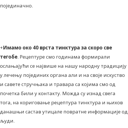
појединачно.
+
Имамо око 40 врста тинктура за скоро све
тегобе
. Рецептуре смо годинама формирали
ослањајући се највише на нашу народну традицију
у лечењу појединих органа али и на своје искуство
и савете стручњака и травара са којима смо од
почетка били у контакту. Можда су изнад свега
тога, на кориговање рецептура тинктура и њихов
данашњи састав утицале повратне информације од
људи.