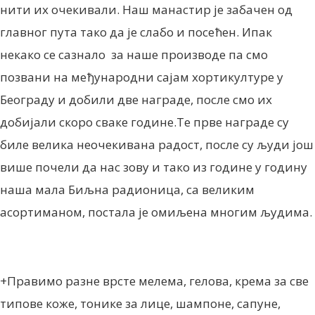
нити их очекивали. Наш манастир је забачен од
главног пута тако да је слабо и посећен. Ипак
некако се сазнало за наше производе па смо
позвани на међународни сајам хортикултуре у
Београду и добили две награде, после смо их
добијали скоро сваке године.Те прве награде су
биле велика неочекивана радост, после су људи још
више почели да нас зову и тако из године у годину
наша мала Биљна радионица, са великим
асортиманом, постала је омиљена многим људима.
+Правимо разне врсте мелема, гелова, крема за све
типове коже, тонике за лице, шампоне, сапуне,