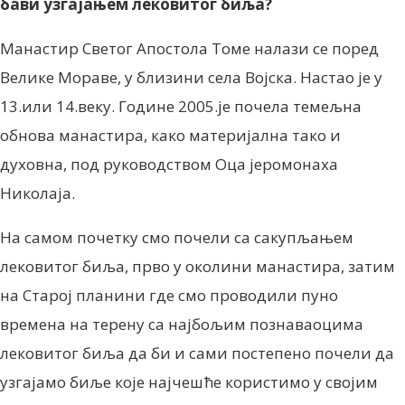
бави узгајањем лековитог биља?
Манастир Светог Апостола Томе налази се поред
Велике Мораве, у близини села Војска. Настао је у
13.или 14.веку. Године 2005.је почела темељна
обнова манастира, како материјална тако и
духовна, под руководством Оца јеромонаха
Николаја.
На самом почетку смо почели са сакупљањем
лековитог биља, прво у околини манастира, затим
на Старој планини где смo проводили пуно
времена на терену са најбољим познаваоцима
лековитог биља да би и сами постепено почели да
узгајамо биље које најчешће користимо у својим