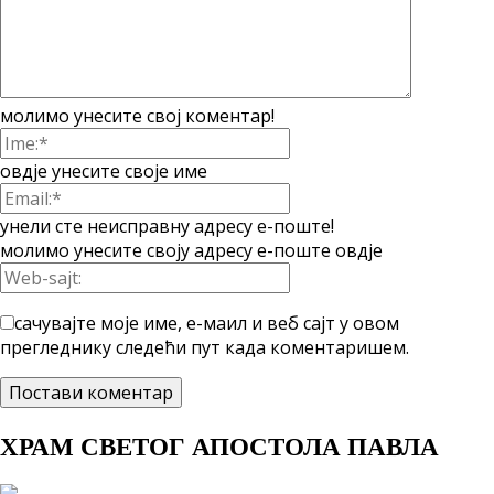
молимо унесите свој коментар!
овдје унесите своје име
унели сте неисправну адресу е-поште!
молимо унесите своју адресу е-поште овдје
сачувајте моје име, е-маил и веб сајт у овом
прегледнику следећи пут када коментаришем.
ХРАМ СВЕТОГ АПОСТОЛА ПАВЛА