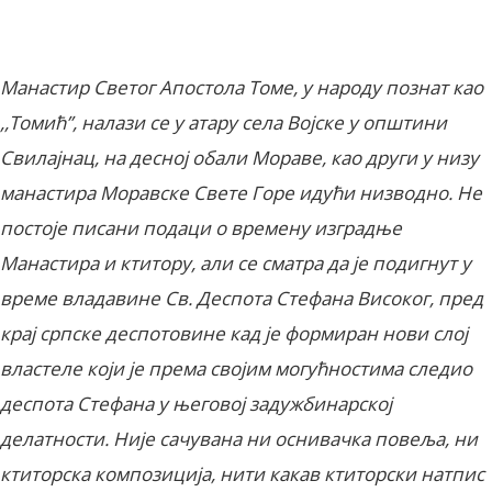
Facebook
X
ReddIt
Email
Print
Манастир Светог Апостола Томе, у народу познат као
,,Томић’’, налази се у атару села Војске у општини
Свилајнац, на десној обали Мораве, као други у низу
манастира Моравске Свете Горе идући низводно. Не
постоје писани подаци о времену изградње
Манастира и ктитору, али се сматра да је подигнут у
време владавине Св. Деспота Стефана Високог, пред
крај српске деспотовине кад је формиран нови слој
властеле који је према својим могућностима следио
деспота Стефана у његовој задужбинарској
делатности. Није сачувана ни оснивачка повеља, ни
ктиторска композиција, нити какав ктиторски натпис