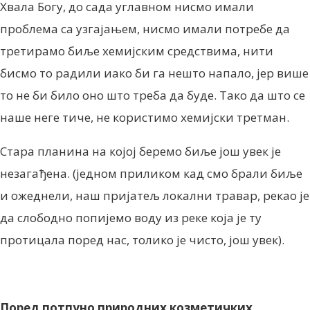
Хвала Богу, до сада углавном нисмо имали
проблема са узгајањем, нисмо имали потребе да
третирамо биље хемијским средствима, нити
бисмо то радили иако би га нешто напало, јер више
то не би било оно што треба да буде. Тако да што се
наше неге тиче, не користимо хемијски третман.
Стара планина на којој беремо биље још увек је
незагађена. (једном приликом кад смо брали биље
и ожеднели, наш пријатељ локални травар, рекао је
да слободно попијемо воду из реке која је ту
протицала поред нас, толико је чисто, још увек).
Поред потпуно природних козметичких