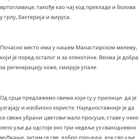
вртоглавице, такође као чај код прехладе и болова
у грлу, бактерија и вируса.
Почасно место има у нашем Манастирском мелему,
који је поред осталог и за опекотине. Веома је добра
за регенерацију коже, смирује упале.
Од срца предлажемо свима који су у прилици да је
узгајају и изобилно користе. Наједноставније је да
се свеже убрани цветови мало просуше, ставе у неко
лепо уље да одстоје око три недеље уз свакодневно
мућкање, затим се све добро процеди, док сво уље