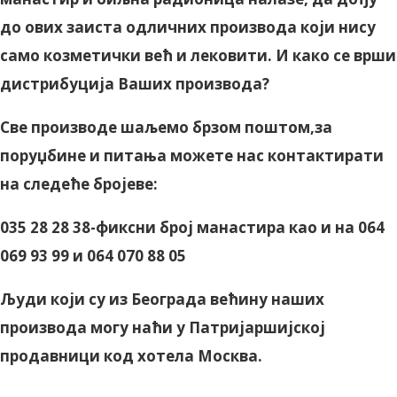
до ових заиста одличних производа који нису
само козметички већ и лековити. И како се врши
дистрибуција Ваших производа?
Све производе шаљемо брзом поштом,за
поруџбине и питања можете нас контактирати
на следеће бројеве:
035 28 28 38-фиксни број манастира као и на 064
069 93 99 и 064 070 88 05
Људи који су из Београда већину наших
производа могу наћи у Патријаршијској
продавници код хотела Москва.