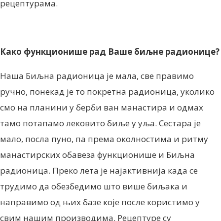
рецептурама.
Како функционише рад Ваше биљне радионице?
Наша Биљна радионица је мала, све правимо
ручно, понекад је то покретна радионица, уколико
смо на планини у берби ван манастира и одмах
тамо потапамо лековито биље у уља. Сестара је
мало, посла пуно, па према околностима и ритму
манастирских обавеза функционише и Биљна
радионица. Преко лета је најактивнија када се
трудимо да обезбедимо што више биљака и
направимо од њих базе које после користимо у
свим нашим производима. Рецептуре су