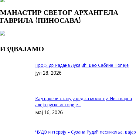
МАНАСТИР СВЕТОГ АРХАНГЕЛА
ГАВРИЛА (ПИНОСАВА)
ИЗДВАЈАМО
Проф. др Радана Лукајић: Вео Сабине Попеје
јул 28, 2026
Кад цареви стану у ред за молитву: Нестварна
алеја руске историје...
мај 16, 2026
ЧУДО интервју – Сузана Рудић песникиња, вајар