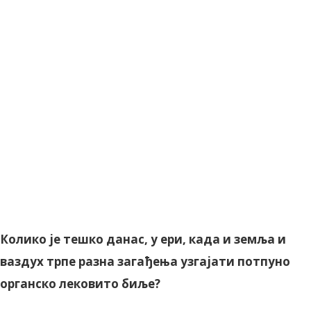
Колико је тешко данас, у ери, када и земља и
ваздух трпе разна загађења узгајати потпуно
органско лековито биље?