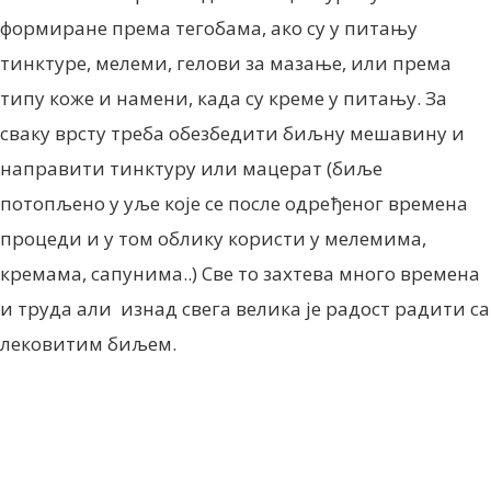
формиране према тегобама, ако су у питању
тинктуре, мелеми, гелови за мазање, или према
типу коже и намени, када су креме у питању. За
сваку врсту треба обезбедити биљну мешавину и
направити тинктуру или мацерат (биље
потопљено у уље које се после одређеног времена
процеди и у том облику користи у мелемима,
кремама, сапунима..) Све то захтева много времена
и труда али изнад свега велика је радост радити са
лековитим биљем.