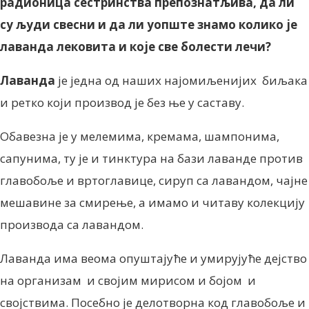
радионица сестринства препознатљива, да ли
су људи свесни и да ли уопште знамо колико је
лаванда лековита и које све болести лечи?
Лаванда
је једна од наших најомиљенијих биљака
и ретко који производ је без ње у саставу.
Обавезна је у мелемима, кремама, шампонима,
сапунима, ту је и тинктура на бази лаванде против
главобоље и вртоглавице, сируп са лавандом, чајне
мешавине за смирење, а имамо и читаву колекцију
производа са лавандом.
Лаванда има веома опуштајуће и умирујуће дејство
на организам и својим мирисом и бојом и
својствима. Посебно је делотворна код главобоље и