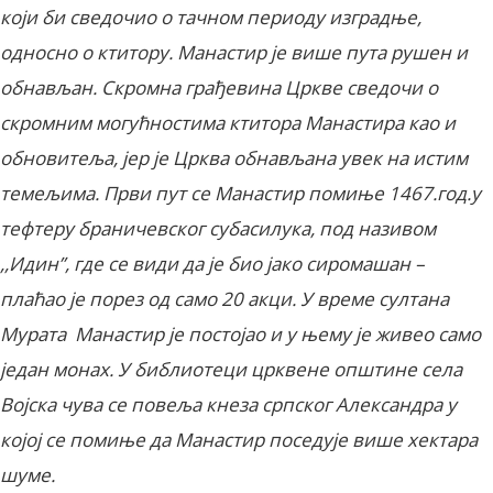
који би сведочио о тачном периоду изградње,
односно о ктитору. Манастир је више пута рушен и
обнављан. Скромна грађевина Цркве сведочи о
скромним могућностима ктитора Манастира као и
обновитеља, јер је Црква обнављана увек на истим
темељима. Први пут се Манастир помиње 1467.год.у
тефтеру браничевског субасилука, под називом
,,Идин’’, где се види да је био јако сиромашан –
плаћао је порез од само 20 акци. У време султана
Мурата Манастир је постојао и у њему је живео само
један монах. У библиотеци црквене општине села
Војска чува се повеља кнеза српског Александра у
којој се помиње да Манастир поседује више хектара
шуме.