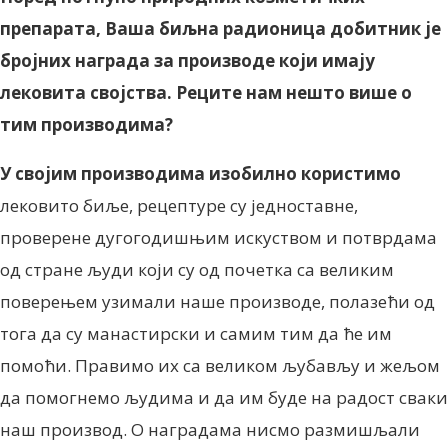
препарата, Ваша биљна радионица добитник је
бројних награда за производе који имају
лековита својства. Реците нам нешто више о
тим производима?
У својим производима изобилно користимо
лековито биље, рецептуре су једноставне,
проверене дугогодишњим искуством и потврдама
од стране људи који су од почетка са великим
поверењем узимали наше производе, полазећи од
тога да су манастирски и самим тим да ће им
помоћи. Правимо их са великом љубављу и жељом
да помогнемо људима и да им буде на радост сваки
наш производ. О наградама нисмо размишљали