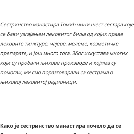
Сестринство манастира Томић чини шест сестара које
се бави узгајањем лековитог биља од којих праве
лековите тинктуре, чајеве, мелеме, козметичке
препарате, и још много тога. Због искустава многих
који су пробали њихове производе и којима су
помогли, ми смо поразговарали са сестрама о
њиховој лековитој радионици.
Како је сестринство манастира почело да се