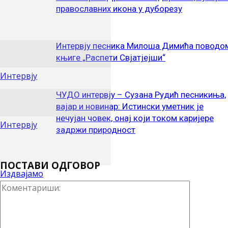
православних икона у дуборезу
Интервју песника Милоша Димића поводо
књиге „Распети Свјатјејши“
Интервју
ЧУДО интервју – Сузана Рудић песникиња,
вајар и новинар: Истински уметник је
нечујан човек, онај који током каријере
Интервју
задржи природност
ПОСТАВИ ОДГОВОР
Издвајамо