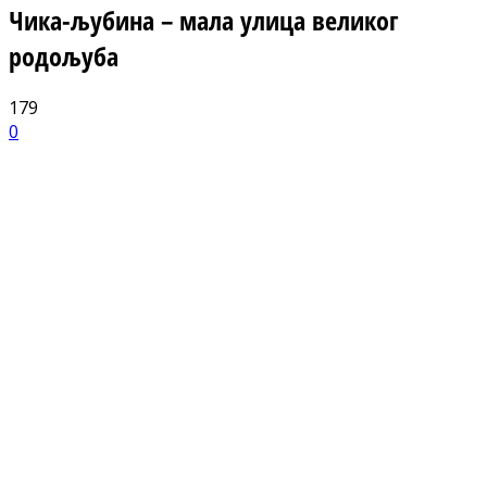
Чика-љубина – мала улица великог
родољуба
179
0