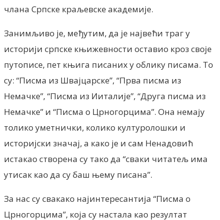
члана Српске краљевске академије.
Занимљиво је, међутим, да је највећи траг у
историји српске књижевности оставио кроз своје
путописе, пет књига писаних у облику писама. То
су: “Писма из Швајцарске”, “Прва писма из
Немачке”, “Писма из Ииталије”, “Друга писма из
Немачке” и “Писма о Црногорцима”. Она немају
толико уметнички, колико културолошки и
историјски значај, а како је и сам Ненадовић
истакао створена су тако да “сваки читатељ има
утисак као да су баш њему писана”.
За нас су свакако најинтересантија “Писма о
Црногорцима”, која су настала као резултат