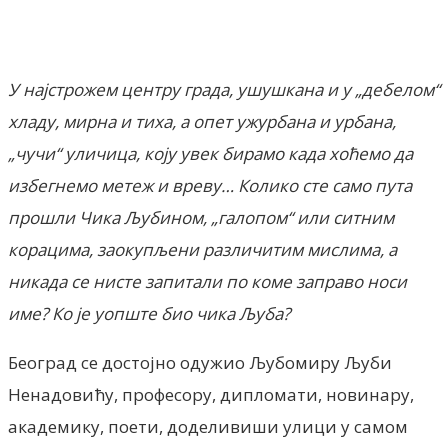
Facebook
X
ReddIt
Email
Pri
У најстрожем центру града, ушушкана и у „дебелом“
хладу, мирна и тиха, а опет ужурбана и урбана,
„чучи“ уличица, коју увек бирамо када хоћемо да
избегнемо метеж и вреву… Колико сте само пута
прошли Чика
Љ
убином, „галопом“ или ситним
корацима, заокупљени различитим мислима, а
никада се нисте запитали по коме заправо носи
име? Ко је уопште био чика
Љ
уба?
Београд се достојно одужио Љубомиру Љуби
Ненадовићу, професору, дипломати, новинару,
академику, поети, доделивиши улици у самом