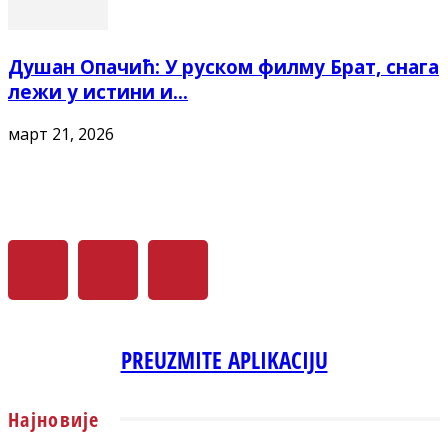
Душан Опачић: У руском филму Брат, снага
лежи у истини и...
март 21, 2026
PREUZMITE APLIKACIJU
Најновије