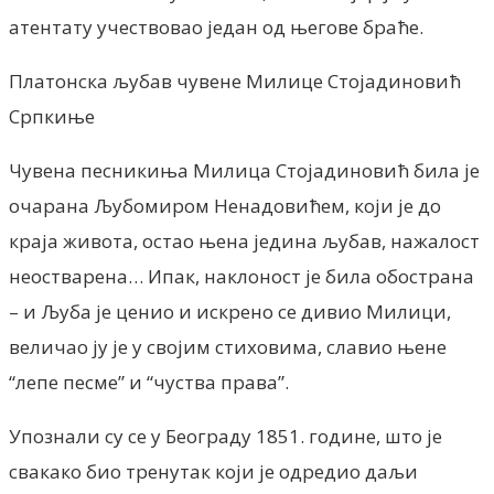
атентату учествовао један од његове браће.
Платонска љубав чувене Милице Стојадиновић
Српкиње
Чувена песникиња Милица Стојадиновић била је
очарана Љубомиром Ненадовићем, који је до
краја живота, остао њена једина љубав, нажалост
неостварена… Ипак, наклоност је била обострана
– и Љуба је ценио и искрено се дивио Милици,
величао ју је у својим стиховима, славио њене
“лепе песме” и “чуства права”.
Упознали су се у Београду 1851. године, што је
свакако био тренутак који је одредио даљи