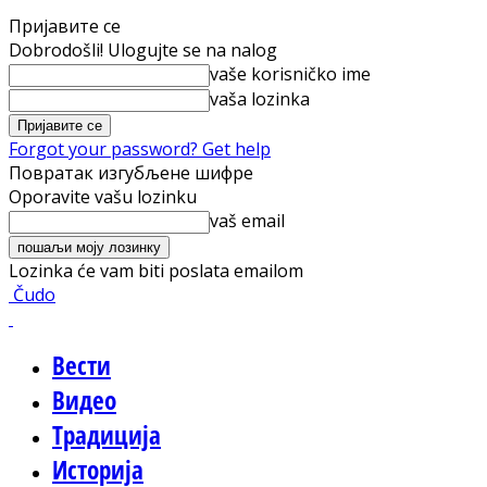
Пријавите се
Dobrodošli! Ulogujte se na nalog
vaše korisničko ime
vaša lozinka
Forgot your password? Get help
Повратак изгубљене шифре
Oporavite vašu lozinku
vaš email
Lozinka će vam biti poslata emailom
Čudo
Вести
Видео
Традиција
Историја