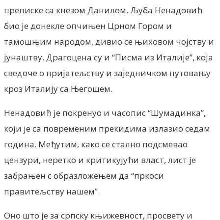
преписке са кнезом Данилом. Љуба Ненадовић
био је донекле опчињен Црном Гором и
тамошњим народом, дивио се њиховом чојству и
јунаштву. Драгоцена су и “Писма из Италије”, која
сведоче о пријатељству и заједничком путовању
кроз Италију са Његошем.
Ненадовић је покренуо и часопис “Шумадинка”,
који је са повременим прекидима излазио седам
година. Међутим, како се стално подсмевао
цензури, неретко и критикујући власт, лист је
забрањен с образложењем да “пркоси
правитељству нашем”.
Оно што је за српску књижевност, просвету и