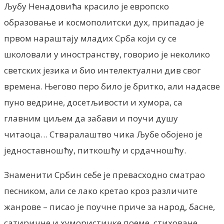
Љубу Ненадовића красило је европско
образовање и космополитски дух, припадао је
првом нараштају младих Срба који су се
школовали у иностранству, говорио је неколико
светских језика и био интелектуални див свог
времена. Његово перо било је бритко, али надасве
пуно ведрине, досетљивости и хумора, са
главним циљем да забави и поучи душу
читаоца… Стваралаштво чика Љубе обојено је
једноставношћу, питкошћу и срдачношћу.
Знаменити Србин себе је превасходно сматрао
песником, али се лако кретао кроз различите
жанрове – писао је поучне приче за народ, басне,
сатиричне и хумористичке поеме, стиховане