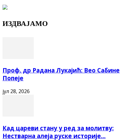
ИЗДВАЈАМО
Проф. др Радана Лукајић: Вео Сабине
Попеје
јул 28, 2026
Кад цареви стану у ред за молитву:
Нестварна алеја руске историје...