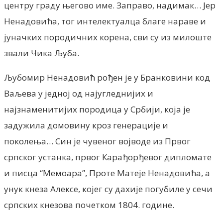
центру граду његово име. Заправо, надимак… Јер
Ненадовића, тог интелектуалца благе нараве и
јуначких породичних корена, сви су из милоште
звали Чика Љуба.
Љубомир Ненадовић рођен је у Бранковини код
Ваљева у једној од најугледнијих и
најзнаменитијих породица у Србији, која је
задужила домовину кроз генерације и
поколења… Син је чувеног војводе из Првог
српског устанка, првог Карађорђевог дипломате
и писца “Мемоара”, Проте Матеје Ненадовића, а
унук кнеза Алексе, којег су дахије погубиле у сечи
српских кнезова почетком 1804. године.