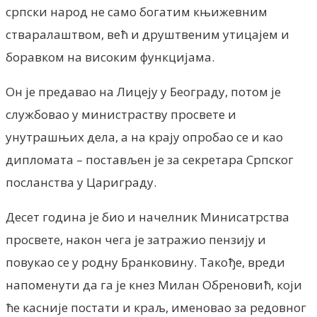
српски народ не само богатим књижевним
стваралаштвом, већ и друштвеним утицајем и
боравком на високим функцијама.
Он је предавао на Лицеју у Београду, потом је
службовао у министраству просвете и
унутрашњих дела, а на крају опробао се и као
дипломата – постављен је за секретара Српског
посланства у Цариграду.
Десет година је био и начелник Минисатрства
просвете, након чега је затражио пензију и
повукао се у родну Бранковину. Такође, вреди
напоменути да га је кнез Милан Обреновић, који
ће касније постати и краљ, именовао за редовног