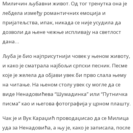
Миличин љубавни живот. Од тог тренутка она је
лебдела између романтичних емоција и
пријатељства, ипак, никада се није усудила да
дозволи да њене чежње испливају на светлост
дана…
Љуба је био најприсутнији човек у њеном животу,
и како је сматрала најбољи српски песник. Песме
које је желела да објави увек би прво слала њему
на читање. На њеном столу увек су могле да се
виде Ненадовићева “Шумадинка” или “Путничка
писма” као и његова фотографија у црном плашту.
Чак је и Вук Караџић проводаџисао да се Милица
уда за Ненадовића, а њу је, како је записала, после