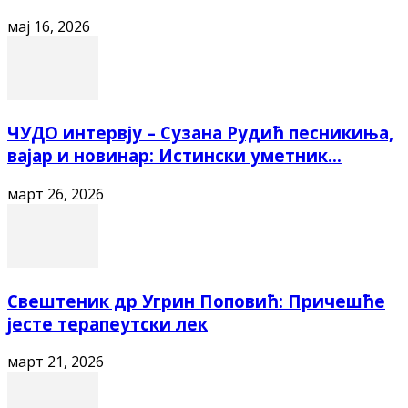
мај 16, 2026
ЧУДО интервју – Сузана Рудић песникиња,
вајар и новинар: Истински уметник...
март 26, 2026
Свештеник др Угрин Поповић: Причешће
јесте терапеутски лек
март 21, 2026