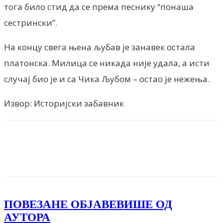
тога било стид да се према песнику “понаша
сестрински”.
На концу свега њена љубав је занавек остала
платонска. Милица се никада није удала, а исти
случај био је и са Чика Љубом – остао је нежења.
Извор: Историјски забавник
Facebook
X
ReddIt
Email
Pri
ПОВЕЗАНЕ ОБЈАВЕ
ВИШЕ ОД
АУТОРА