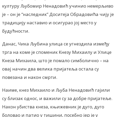
културу Љубомир Ненадовић учинио немерљиво
је – он је “наследник” Доситеја Обрадовића чију је
традицију наставио и осигурао јој место у
будућности.
Данас, Чика Љубина улица се угнездила између
трга на коме је споменик Кнезу Михаилу и Улице
Кнеза Михаила, што је помало симболично – на
овај начин два велика пријатеља остала су
повезана и након смрти.
Наиме, кнез Михаило и Љуба Ненадовић гајили
су близак однос, и важили су за добре пријатеље.
Након убиства кнеза, књижевник је дуго, дуго
боловао и патио у тишини, посебно јер је у