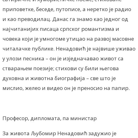
приповетке, беседе, путописе, а неретко је радио
и као преводилац. Данас га знамо као једног од
најчитанијих писаца српског романтизма и
човека који је умногоме утицао на развој масовне
читалачке публике. Ненадовић је највише уживао
у улози песника – он је изједначавао живот са
стварањем поезије; стихови су били његова
духовна и животна биографија – све што је
мислио, желео и видео он је преносио на папир.
Професор, дипломата, па министар
За живота Љубомир Ненадовић задужио је