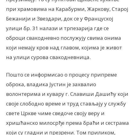
при храмовима на Карабурми, Жаркову, Старој
Бежанији и Звездари, док се у Француској
улици бр. 31 налази и трпезарија где се
оброци свакодневно послужују свима онима
који немају кров над главом, којима је живот
на улици сурова свакодневница.
Пошто се информисао о процесу припреме
оброка, владика Јустин је захвалио
волонтерима и кувару г. Славиши Дашићу који
своје слободно време и труд стављају у службу
свете Цркве чиме сведоче своју веру и
хришћанско милосрђе према браћи и сестрама
који су гладни и презрени. Том приликом,