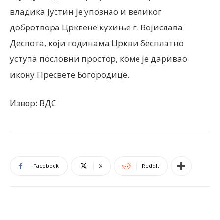
владика Јустин је упознао и великог
добротвора Црквене кухиње г. Војислава
Деспота, који годинама Цркви бесплатно
уступа пословни простор, коме је даривао
икону Пресвете Богородице.
Извор: ВДС
Facebook
X
ReddIt
ПОВЕЗАНЕ ОБЈАВЕ