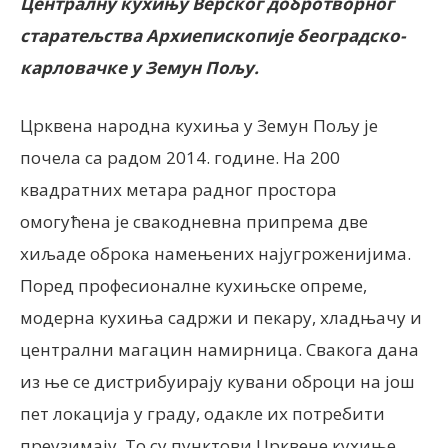
Централну кухињу Верског добротворног
старатељства Архиепископије београдско-
карловачке у Земун Пољу.
Црквена народна кухиња у Земун Пољу је
почела са радом 2014. године. На 200
квадратних метара радног простора
омогућена је свакодневна припрема две
хиљаде оброка намењених најугроженијима.
Поред професионалне кухињске опреме,
модерна кухиња садржи и пекару, хладњачу и
централни магацин намирница. Свакога дана
из ње се дистрибуирају кувани оброци на још
пет локација у граду, одакле их потребити
преузимају. То су пунктови Црквене кухиње