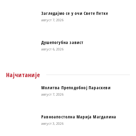
Загледајмо се у очи Свете Петке
август 7, 2026
Душепогубна завист
август 6, 2026
Најчитаније
Молитва Преподобној Параскеви
август 7, 2026
Равноапостолна Марија Магдалина
август 3, 2026