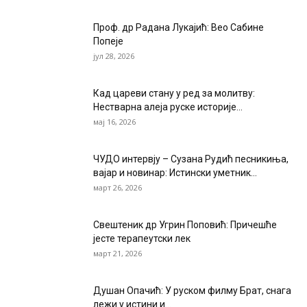
Проф. др Радана Лукајић: Вео Сабине
Попеје
јул 28, 2026
Кад цареви стану у ред за молитву:
Нестварна алеја руске историје...
мај 16, 2026
ЧУДО интервју – Сузана Рудић песникиња,
вајар и новинар: Истински уметник...
март 26, 2026
Свештеник др Угрин Поповић: Причешће
јесте терапеутски лек
март 21, 2026
Душан Опачић: У руском филму Брат, снага
лежи у истини и...