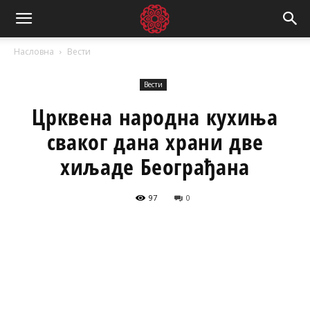
Насловна
Вести
Вести
Црквена народна кухиња
сваког дана храни две
хиљаде Београђана
97
0