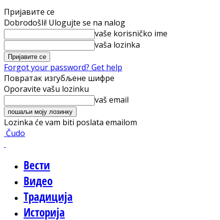
Пријавите се
Dobrodošli! Ulogujte se na nalog
vaše korisničko ime
vaša lozinka
Forgot your password? Get help
Повратак изгубљене шифре
Oporavite vašu lozinku
vaš email
Lozinka će vam biti poslata emailom
Čudo
Вести
Видео
Традиција
Историја