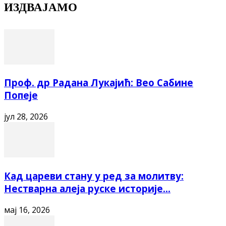
ИЗДВАЈАМО
Проф. др Радана Лукајић: Вео Сабине
Попеје
јул 28, 2026
Кад цареви стану у ред за молитву:
Нестварна алеја руске историје...
мај 16, 2026