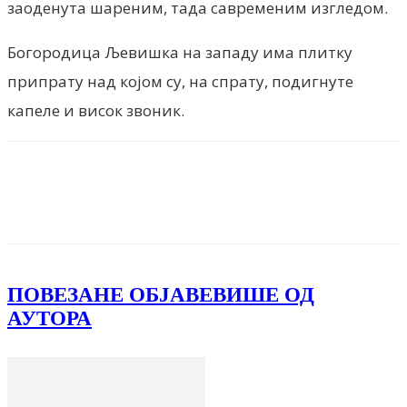
заоденута шареним, тада савременим изгледом.
Богородица Љевишка на западу има плитку
припрату над којом су, на спрату, подигнуте
капеле и висок звоник.
Facebook
X
ReddIt
Email
Pri
ПОВЕЗАНЕ ОБЈАВЕ
ВИШЕ ОД
АУТОРА