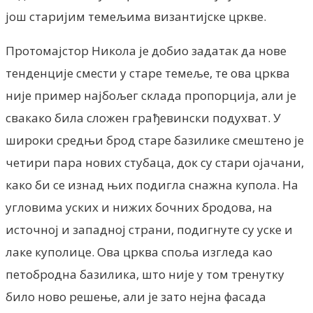
још старијим темељима византијске цркве.
Протомајстор Никола је добио задатак да нове
тенденције смести у старе темеље, те ова црква
није пример најбољег склада пропорција, али је
свакако била сложен грађевински подухват. У
широки средњи брод старе базилике смештено је
четири пара нових стубаца, док су стари ојачани,
како би се изнад њих подигла снажна купола. На
угловима уских и нижих бочних бродова, на
источној и западној страни, подигнуте су уске и
лаке куполице. Ова црква споља изгледа као
петобродна базилика, што није у том тренутку
било ново решење, али је зато нејна фасада