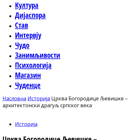
Култура
Дијаспора
Став
Интервју
Чудо
Занимљивости
Психологија
Магазин
Чуденце
Насловна
Историја
Црква Богородице Љевишке –
архитектонски драгуљ српског века
Историја
Црква Богородице Љевишке –