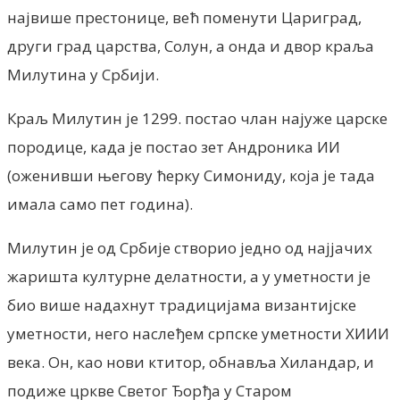
највише престонице, већ поменути Цариград,
други град царства, Солун, а онда и двор краља
Милутина у Србији.
Краљ Милутин је 1299. постао члан најуже царске
породице, када је постао зет Андроника ИИ
(оженивши његову ћерку Симониду, која је тада
имала само пет година).
Милутин је од Србије створио једно од најјачих
жаришта културне делатности, а у уметности је
био више надахнут традицијама византијске
уметности, него наслеђем српске уметности XИИИ
века. Он, као нови ктитор, обнавља Хиландар, и
подиже цркве Светог Ђорђа у Старом