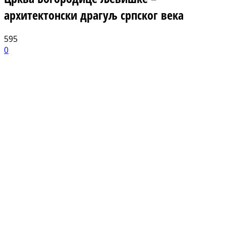
архитектонски драгуљ српског века
595
0
Facebook
X
ReddIt
Email
Pri