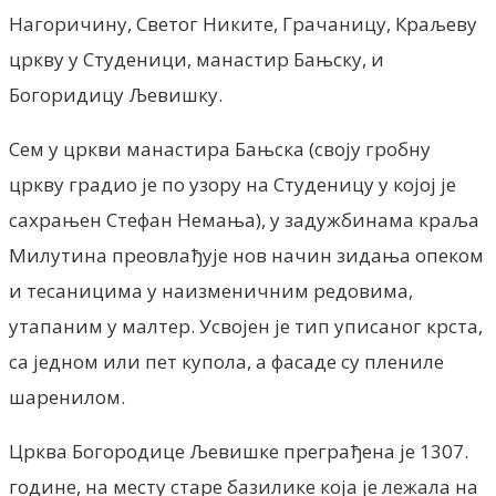
Нагоричину, Светог Никите, Грачаницу, Краљеву
цркву у Студеници, манастир Бањску, и
Богоридицу Љевишку.
Сем у цркви манастира Бањска (своју гробну
цркву градио је по узору на Студеницу у којој је
сахрањен Стефан Немања), у задужбинама краља
Милутина преовлађује нов начин зидања опеком
и тесаницима у наизменичним редовима,
утапаним у малтер. Усвојен је тип уписаног крста,
са једном или пет купола, а фасаде су плениле
шаренилом.
Црква Богородице Љевишке преграђена је 1307.
године, на месту старе базилике која је лежала на