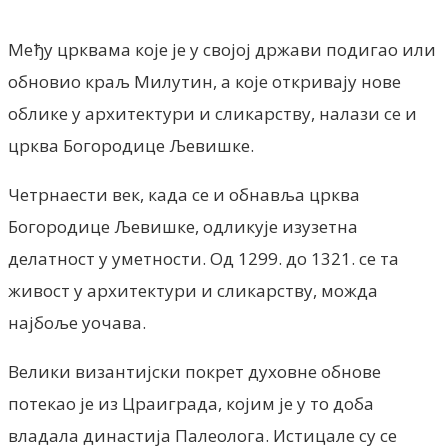
Међу црквама које је у својој држави подигао или
обновио краљ Милутин, а које откривају нове
облике у архитектури и сликарству, налази се и
црква Богородице Љевишке.
Четрнаести век, када се и обнавља црква
Богородице Љевишке, одликује изузетна
делатност у уметности. Од 1299. до 1321. се та
живост у архитектури и сликарству, можда
најбоље уочава.
Велики византијски покрет духовне обнове
потекао је из Цраиграда, којим је у то доба
владала династија Палеолога. Истицале су се