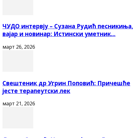
ЧУДО интервју – Сузана Рудић песникиња,
вајар и новинар: Истински уметник...
март 26, 2026
Свештеник др Угрин Поповић: Причешће
јесте терапеутски лек
март 21, 2026