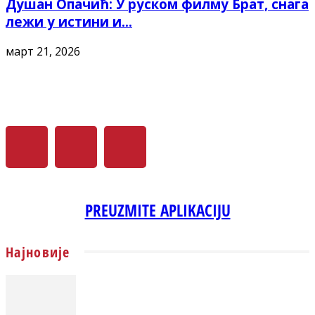
Душан Опачић: У руском филму Брат, снага
лежи у истини и...
март 21, 2026
PREUZMITE APLIKACIJU
Најновије