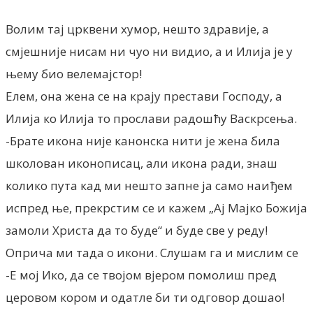
Волим тај црквени хумор, нешто здравије, а
смјешније нисам ни чуо ни видио, а и Илија је у
њему био велемајстор!
Елем, она жена се на крају престави Господу, а
Илија ко Илија то прослави радошћу Васкрсења.
-Брате икона није канонска нити је жена била
школован иконописац, али икона ради, знаш
колико пута кад ми нешто запне ја само наиђем
испред ње, прекрстим се и кажем „Ај Мајко Божија
замоли Христа да то буде“ и буде све у реду!
Оприча ми тада о икони. Слушам га и мислим се
-Е мој Ико, да се твојом вјером помолиш пред
церовом кором и одатле би ти одговор дошао!