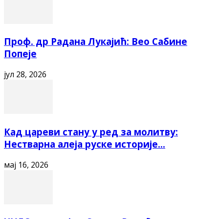
Проф. др Радана Лукајић: Вео Сабине
Попеје
јул 28, 2026
Кад цареви стану у ред за молитву:
Нестварна алеја руске историје...
мај 16, 2026