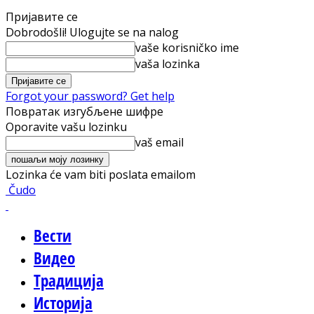
Пријавите се
Dobrodošli! Ulogujte se na nalog
vaše korisničko ime
vaša lozinka
Forgot your password? Get help
Повратак изгубљене шифре
Oporavite vašu lozinku
vaš email
Lozinka će vam biti poslata emailom
Čudo
Вести
Видео
Традиција
Историја