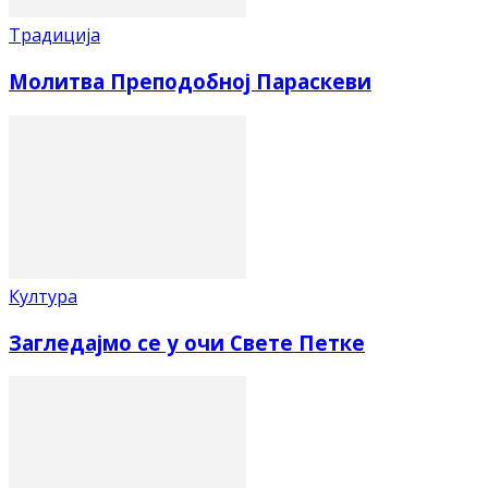
Традиција
Молитва Преподобној Параскеви
Култура
Загледајмо се у очи Свете Петке