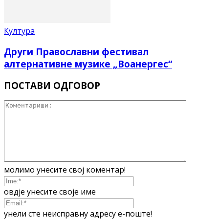
Култура
Други Православни фестивал
алтернативне музике „Воанергес“
ПОСТАВИ ОДГОВОР
молимо унесите свој коментар!
овдје унесите своје име
унели сте неисправну адресу е-поште!