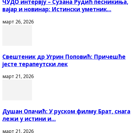
ЧУДО интервју – Сузана Рудић песникиња,
вајар и новинар: Истински уметник...
март 26, 2026
Свештеник др Угрин Поповић: Причешће
јесте терапеутски лек
март 21, 2026
Душан Опачић: У руском филму Брат, снага
лежи у истини и...
март 21, 2026