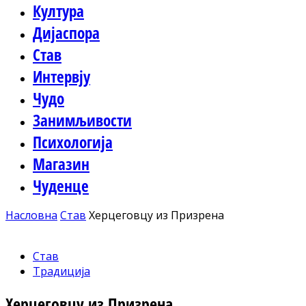
Култура
Дијаспора
Став
Интервју
Чудо
Занимљивости
Психологија
Магазин
Чуденце
Насловна
Став
Херцеговцу из Призрена
Став
Традиција
Херцеговцу из Призрена