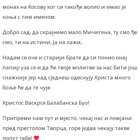
монах на Косову ког си такође волио и имао је
коња с тим именом.
Добро сад, да скрајнемо мало Мичигена, ту смо ђе
смо, ти на истини, ја на лажи,
Надам се оче и старији брате да си понио онај
папир уза се и да ће твоје молитве за нас бити још
снажније јер кад сједнеш одеснују Христа много
боље ће да те чује.
Христос Васкрсе Балабанска Буо!
Припреми нам пут и мјесто, чекај нас и помјани
пред престолом Творца, горе једва чекају такве
попут тебе!