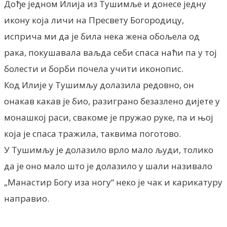
Дође једном Илија из Тушимље и донесе једну
икону која личи на Пресвету Богородицу,
исприча ми да је била нека жена обољела од
рака, покушавала ваљда себи спаса наћи па у тој
болести и борби почела учити иконопис.
Код Илије у Тушимљу долазила редовно, он
онакав какав је био, разиграно безазлено дијете у
монашкој раси, свакоме је пружао руке, па и њој
која је спаса тражила, таквима поготово.
У Тушимљу је долазило врло мало људи, толико
да је оно мало што је долазило у шали називало
„Манастир Богу иза ногу“ неко је чак и карикатуру
направио.