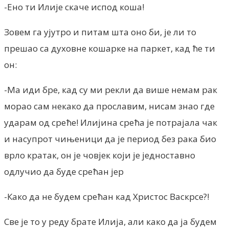
-Ено ти Илије скаче испод коша!
Зовем га ујутро и питам шта оно би, је ли то
прешао са духовне кошарке на паркет, кад ће ти
он:
-Ма иди бре, кад су ми рекли да више немам рак
морао сам некако да прославим, нисам знао где
ударам од среће! Илијина срећа је потрајала чак
и насупрот чињеници да је период без рака био
врло кратак, он је човјек који је једноставно
одлучио да буде срећан јер
-Како да не будем срећан кад Христос Васкрсе?!
Све је то у реду брате Илија, али како да ја будем