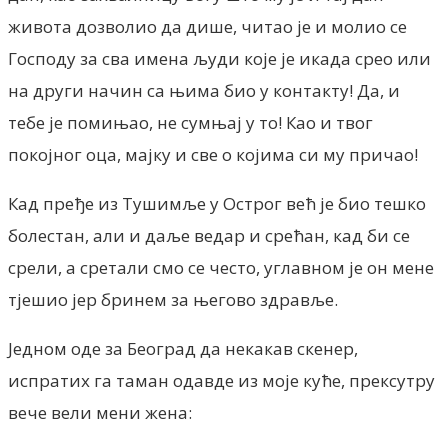
живота дозволио да дише, читао је и молио се
Господу за сва имена људи које је икада срео или
на други начин са њима био у контакту! Да, и
тебе је помињао, не сумњај у то! Као и твог
покојног оца, мајку и све о којима си му причао!
Кад пређе из Тушимље у Острог већ је био тешко
болестан, али и даље ведар и срећан, кад би се
срели, а сретали смо се често, углавном је он мене
тјешио јер бринем за његово здравље.
Једном оде за Београд да некакав скенер,
испратих га таман одавде из моје куће, прексутру
вече вели мени жена: