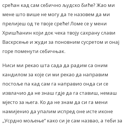
срећан кад сам себично људско биће? Жао ми
мене што више не могу да те назовем да ми
прелијеш од те твоје среће! Ломе се у мени
Хришћанин који док чека твоју сахрану слави
Васкрсење и жуди за поновним сусретом и онај
горе поменути себичњак.
Ниси ми рекао шта сада да радим са оним
кандилом за које си ми рекао да направим
постоље па кад сам га направио онда си се
извлачио да не знаш гдје да га ставиш, немаш
мјесто за њега. Ко да не знам да си га мени
намијенио да упалим испред оне исте иконе
„Усрдно мољење“ како си је сам назвао, а теби за