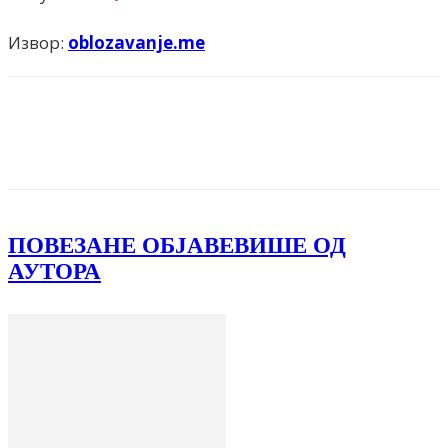
Извор:
oblozavanje.me
Facebook
X
ReddIt
Email
Pri
ПОВЕЗАНЕ ОБЈАВЕ
ВИШЕ ОД
АУТОРА