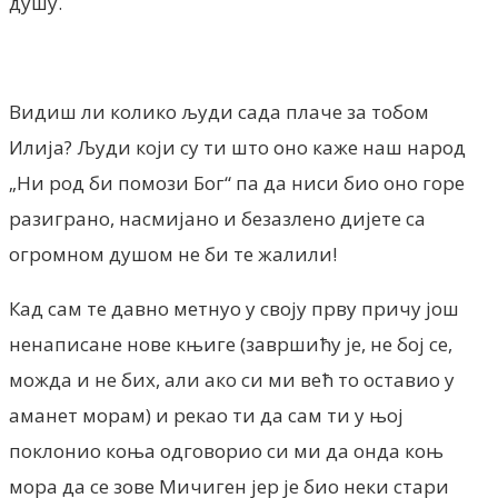
душу.
Видиш ли колико људи сада плаче за тобом
Илија? Људи који су ти што оно каже наш народ
„Ни род би помози Бог“ па да ниси био оно горе
разиграно, насмијано и безазлено дијете са
огромном душом не би те жалили!
Кад сам те давно метнуо у своју прву причу још
ненаписане нове књиге (завршићу је, не бој се,
можда и не бих, али ако си ми већ то оставио у
аманет морам) и рекао ти да сам ти у њој
поклонио коња одговорио си ми да онда коњ
мора да се зове Мичиген јер је био неки стари