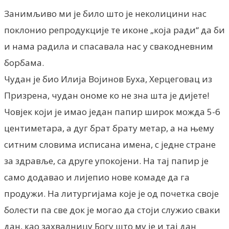
Занимљиво ми је било што је неколицини нас
поклонио репродукције те иконе „која ради“ да би
и нама радила и спасавала нас у свакодневним
борбама.
Чудан је био Илија Војинов Буха, Херцеговац из
Призрена, чудан ономе ко не зна шта је дијете!
Човјек који је имао један папир широк можда 5-6
центиметара, а дуг брат брату метар, а на њему
ситним словима исписана имена, с једне стране
за здравље, са друге упокојени. На тај папир је
само додавао и лијепио нове комаде да га
продужи. На литургијама које је од почетка своје
болести па све док је могао да стоји служио сваки
дан, као захвалницу Богу што му је и тај дан