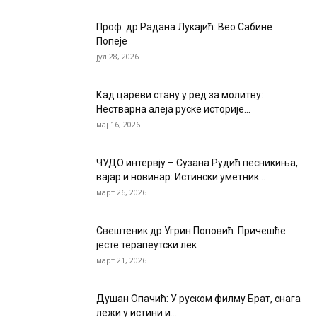
Проф. др Радана Лукајић: Вео Сабине
Попеје
јул 28, 2026
Кад цареви стану у ред за молитву:
Нестварна алеја руске историје...
мај 16, 2026
ЧУДО интервју – Сузана Рудић песникиња,
вајар и новинар: Истински уметник...
март 26, 2026
Свештеник др Угрин Поповић: Причешће
јесте терапеутски лек
март 21, 2026
Душан Опачић: У руском филму Брат, снага
лежи у истини и...