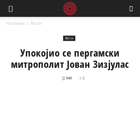
Насловна
Вести
Вести
Упокојио се пергамски
митрополит Јован Зизјулас
943
2