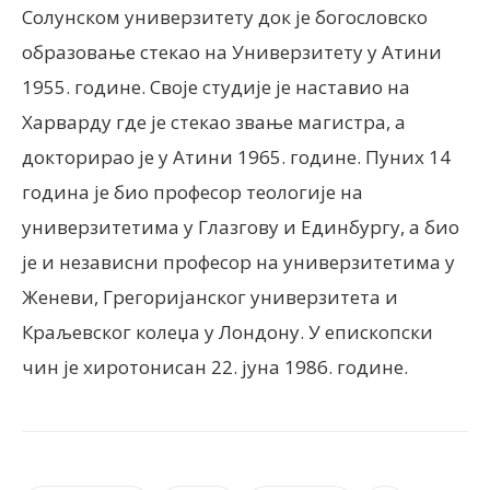
Солунском универзитету док је богословско
образовање стекао на Универзитету у Атини
1955. године. Своје студије је наставио на
Харварду где је стекао звање магистра, а
докторирао је у Атини 1965. године. Пуних 14
година је био професор теологије на
универзитетима у Глазгову и Единбургу, а био
је и независни професор на универзитетима у
Женеви, Грегоријанског универзитета и
Краљевског колеџа у Лондону. У епископски
чин је хиротонисан 22. јуна 1986. године.