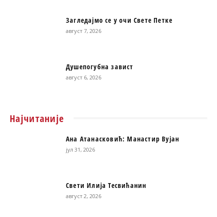
Загледајмо се у очи Свете Петке
август 7, 2026
Душепогубна завист
август 6, 2026
Најчитаније
Ана Атанасковић: Манастир Вујан
јул 31, 2026
Свети Илија Тесвићанин
август 2, 2026