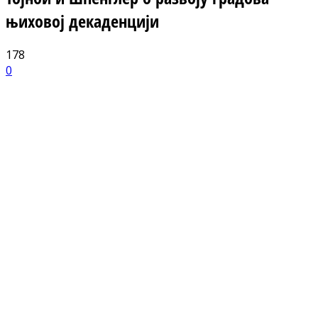
њиховој декаденцији
178
0
Facebook
X
ReddIt
Email
Pri