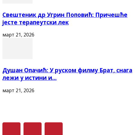
Свештеник др Угрин Поповић: Причешће
јесте терапеутски лек
март 21, 2026
Душан Опачић: У руском филму Брат, снага
лежи у истини и...
март 21, 2026