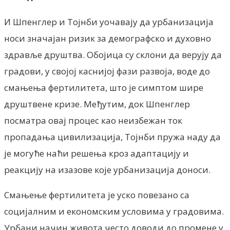
И Шпенглер и Тојнби уочавају да урбанизација
носи значајан ризик за демографско и духовно
здравље друштва. Обојица су склони да верују да
градови, у својој каснијој фази развоја, воде до
смањења фертилитета, што је симптом шире
друштвене кризе. Међутим, док Шпенглер
посматра овај процес као неизбежан ток
пропадања цивилизација, Тојнби пружа наду да
је могуће наћи решења кроз адаптацију и
реакцију на изазове које урбанизација доноси.
Смањење фертилитета је уско повезано са
социјалним и економским условима у градовима.
Урбани начин живота често доводи до промене у