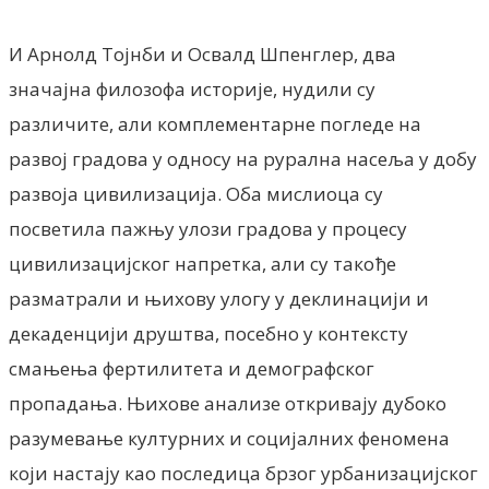
И Арнолд Тојнби и Освалд Шпенглер, два
значајна филозофа историје, нудили су
различите, али комплементарне погледе на
развој градова у односу на рурална насеља у добу
развоја цивилизација. Оба мислиоца су
посветила пажњу улози градова у процесу
цивилизацијског напретка, али су такође
разматрали и њихову улогу у деклинацији и
декаденцији друштва, посебно у контексту
смањења фертилитета и демографског
пропадања. Њихове анализе откривају дубоко
разумевање културних и социјалних феномена
који настају као последица брзог урбанизацијског