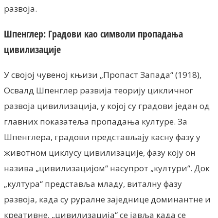
развоја.
Шпенглер: Градови као символи пропадања
цивилизације
У својој чувеној књизи „Пропаст Запада“ (1918),
Освалд Шпенглер развија теорију цикличног
развоја цивилизација, у којој су градови један од
главних показатеља пропадања културе. За
Шпенглера, градови представљају касну фазу у
животном циклусу цивилизације, фазу коју он
назива „цивилизацијом“ насупрот „култури“. Док
„култура“ представља младу, виталну фазу
развоја, када су руралне заједнице доминантне и
креативне, „цивилизација“ се јавља када се