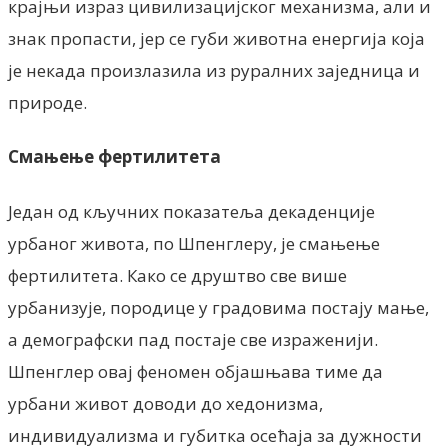
крајњи израз цивилизацијског механизма, али и
знак пропасти, јер се губи животна енергија која
је некада произлазила из руралних заједница и
природе.
Смањење фертилитета
Један од кључних показатеља декаденције
урбаног живота, по Шпенглеру, је смањење
фертилитета. Како се друштво све више
урбанизује, породице у градовима постају мање,
а демографски пад постаје све израженији.
Шпенглер овај феномен објашњава тиме да
урбани живот доводи до хедонизма,
индивидуализма и губитка осећаја за дужности