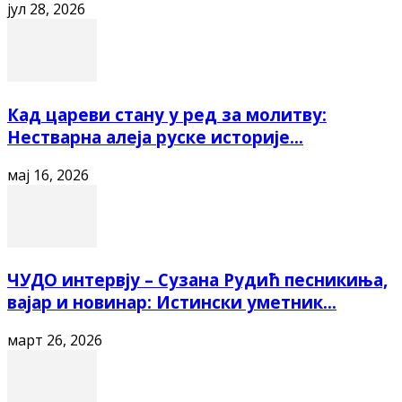
јул 28, 2026
Кад цареви стану у ред за молитву:
Нестварна алеја руске историје...
мај 16, 2026
ЧУДО интервју – Сузана Рудић песникиња,
вајар и новинар: Истински уметник...
март 26, 2026