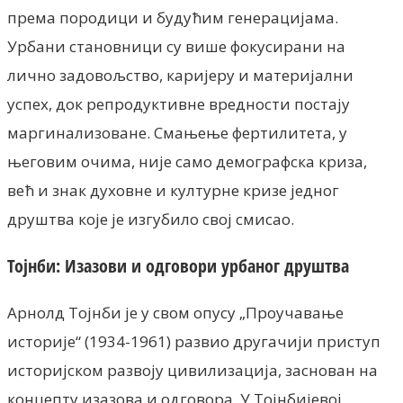
према породици и будућим генерацијама.
Урбани становници су више фокусирани на
лично задовољство, каријеру и материјални
успех, док репродуктивне вредности постају
маргинализоване. Смањење фертилитета, у
његовим очима, није само демографска криза,
већ и знак духовне и културне кризе једног
друштва које је изгубило свој смисао.
Тојнби: Изазови и одговори урбаног друштва
Арнолд Тојнби је у свом опусу „Проучавање
историје“ (1934-1961) развио другачији приступ
историјском развоју цивилизација, заснован на
концепту изазова и одговора. У Тојнбијевој