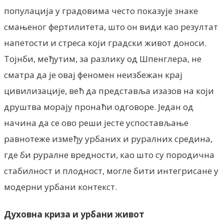
популација у градовима често показује знаке
смањеног фертилитета, што он види као резултат
напетости и стреса који градски живот доноси.
Тојнби, међутим, за разлику од Шпенглера, не
сматра да је овај феномен неизбежан крај
цивилизације, већ да представља изазов на који
друштва морају пронаћи одговоре. Један од
начина да се ово реши јесте успостављање
равнотеже између урбаних и руралних средина,
где би руралне вредности, као што су породична
стабилност и плодност, могле бити интегрисане у
модерни урбани контекст.
Духовна криза и урбани живот