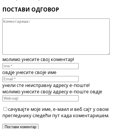
ПОСТАВИ ОДГОВОР
молимо унесите свој коментар!
овдје унесите своје име
унели сте неисправну адресу е-поште!
молимо унесите своју адресу е-поште овдје
сачувајте моје име, е-маил и веб сајт у овом
прегледнику следећи пут када коментаришем.