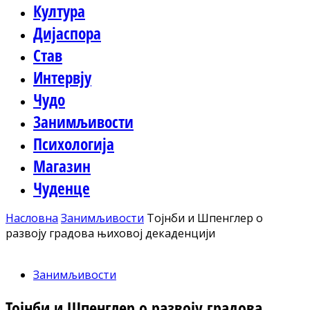
Култура
Дијаспора
Став
Интервју
Чудо
Занимљивости
Психологија
Магазин
Чуденце
Насловна
Занимљивости
Тојнби и Шпенглер о
развоју градова њиховој декаденцији
Занимљивости
Тојнби и Шпенглер о развоју градова