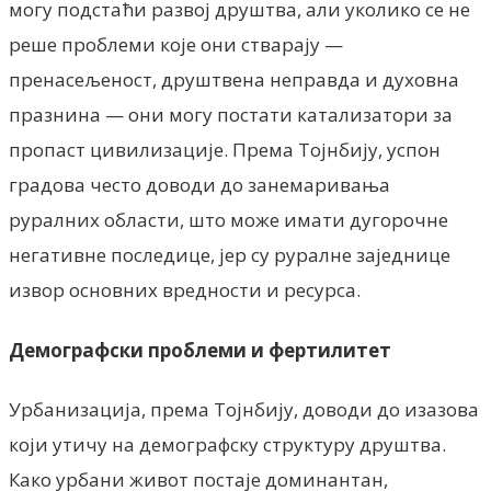
могу подстаћи развој друштва, али уколико се не
реше проблеми које они стварају —
пренасељеност, друштвена неправда и духовна
празнина — они могу постати катализатори за
пропаст цивилизације. Према Тојнбију, успон
градова често доводи до занемаривања
руралних области, што може имати дугорочне
негативне последице, јер су руралне заједнице
извор основних вредности и ресурса.
Демографски проблеми и фертилитет
Урбанизација, према Тојнбију, доводи до изазова
који утичу на демографску структуру друштва.
Како урбани живот постаје доминантан,