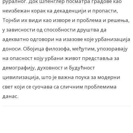
руралног. Док Шпенглер посматра градове као
неизбежан корак ка декаденцији и пропасти,
Тојнби их види као изворе и проблема и решења,
у зависности од способности друштва да
адекватно одговори на изазове које урбанизација
доноси. Обојица филозофа, међутим, упозоравају
на опасност коју урбани живот представља за
демографију, духовност и будућност
цивилизација, што је важна поука за модерни
свет који се суочава са сличним проблемима
данас.
Facebook
X
ReddIt
Email
Pri