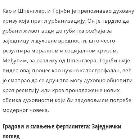
Као и Шпенглер, и Тојнби је препознавао духовну
кризу која прати урбанизацију. Он је тврдио да
урбани живот води до губитка осећаја за
заједницу и духовне вредности, што често
резултира моралном и социјалном кризом.
Међутим, за разлику од Шпенглера, Тојнби није
видео овај процес као нужно катастрофалан, већ
је сматрао да се друштва могу духовно обновити
кроз религију или кроз проналажење нових
облика духовности који би задовољили потребе
модерног човека.
Градови и смањење фертилитета: Заједнички
поглед