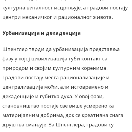
културна виталност исцрпљује, а градови постају
центри механичког и рационалног живота.
Урбанизација и декаденција
Шпенглер тврди да урбанизација представља
фазу у којој цивилизација губи контакт са
природом и својим културним коренима.
Градови постају места рационализације и
централизације моћи, али истовремено и
декаденције и губитка духа. У овој фази,
становништво постаје све више усмерено ка
материјалним добрима, док се креативна снага
друштва смањује. За Шпенглера, градови су