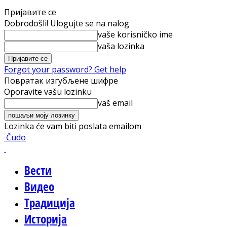
Пријавите се
Dobrodošli! Ulogujte se na nalog
vaše korisničko ime
vaša lozinka
Forgot your password? Get help
Повратак изгубљене шифре
Oporavite vašu lozinku
vaš email
Lozinka će vam biti poslata emailom
Čudo
Вести
Видео
Традиција
Историја