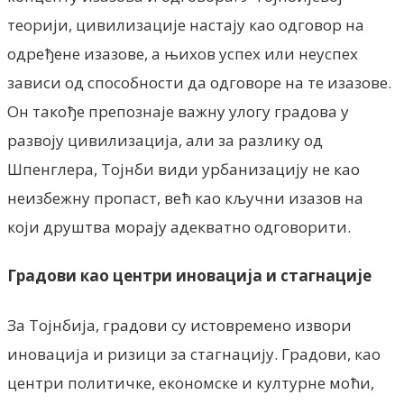
теорији, цивилизације настају као одговор на
одређене изазове, а њихов успех или неуспех
зависи од способности да одговоре на те изазове.
Он такође препознаје важну улогу градова у
развоју цивилизација, али за разлику од
Шпенглера, Тојнби види урбанизацију не као
неизбежну пропаст, већ као кључни изазов на
који друштва морају адекватно одговорити.
Градови као центри иновација и стагнације
За Тојнбија, градови су истовремено извори
иновација и ризици за стагнацију. Градови, као
центри политичке, економске и културне моћи,