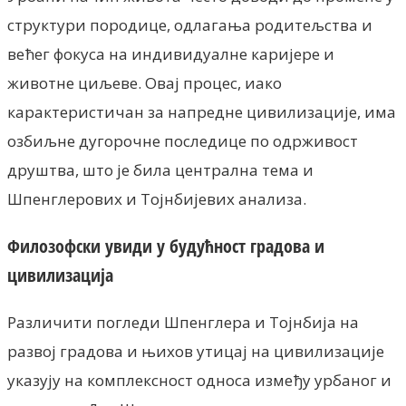
структури породице, одлагања родитељства и
већег фокуса на индивидуалне каријере и
животне циљеве. Овај процес, иако
карактеристичан за напредне цивилизације, има
озбиљне дугорочне последице по одрживост
друштва, што је била централна тема и
Шпенглерових и Тојнбијевих анализа.
Филозофски увиди у будућност градова и
цивилизација
Различити погледи Шпенглера и Тојнбија на
развој градова и њихов утицај на цивилизације
указују на комплексност односа између урбаног и