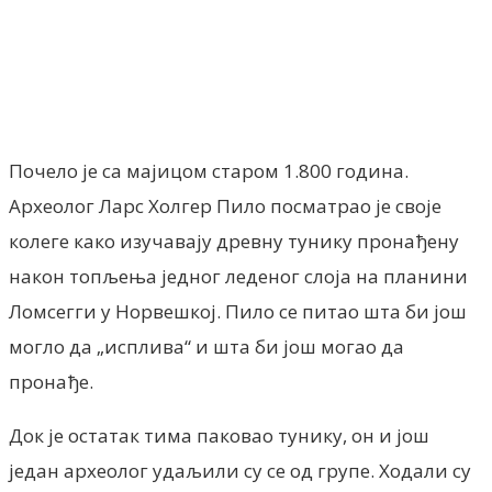
Facebook
X
ReddIt
Email
Pri
Почело је са мајицом старом 1.800 година.
Археолог Ларс Холгер Пило посматрао је своје
колеге како изучавају древну тунику пронађену
након топљења једног леденог слоја на планини
Ломсегги у Норвешкој. Пило се питао шта би још
могло да „исплива“ и шта би још могао да
пронађе.
Док је остатак тима паковао тунику, он и још
један археолог удаљили су се од групе. Ходали су