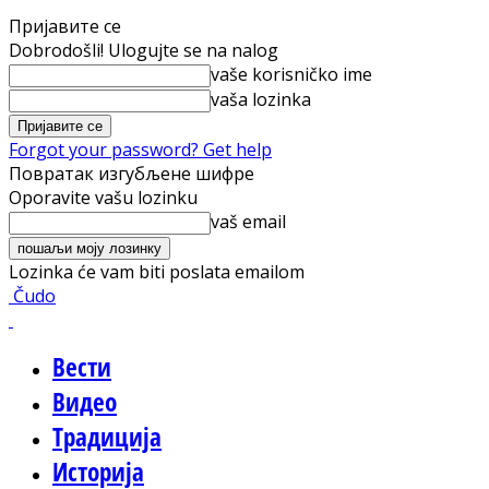
Пријавите се
Dobrodošli! Ulogujte se na nalog
vaše korisničko ime
vaša lozinka
Forgot your password? Get help
Повратак изгубљене шифре
Oporavite vašu lozinku
vaš email
Lozinka će vam biti poslata emailom
Čudo
Вести
Видео
Традиција
Историја