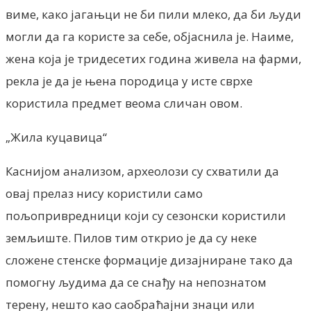
виме, како јагањци не би пили млеко, да би људи
могли да га користе за себе, објаснила је. Наиме,
жена која је тридесетих година живела на фарми,
рекла је да је њена породица у исте сврхе
користила предмет веома сличан овом.
„Жила куцавица“
Каснијом анализом, археолози су схватили да
овај прелаз нису користили само
пољопривредници који су сезонски користили
земљиште. Пилов тим открио је да су неке
сложене стенске формације дизајниране тако да
помогну људима да се снађу на непознатом
терену, нешто као саобраћајни знаци или