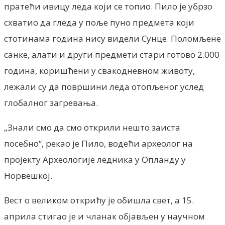
пратећи ивицу леда који се топио. Пило је убрзо
схватио да гледа у поље пуно предмета који
стотинама година нису видели Сунце. Поломљене
санке, алати и други предмети стари готово 2.000
година, коришћени у свакодневном животу,
лежали су да површини леда отопљеног услед
глобалног загревања.
„Знали смо да смо открили нешто заиста
посебно“, рекао је Пило, водећи археолог на
пројекту Археологије ледника у Опланду у
Норвешкој.
Вест о великом открићу је обишла свет, а 15.
априла стигао је и чланак објављен у научном