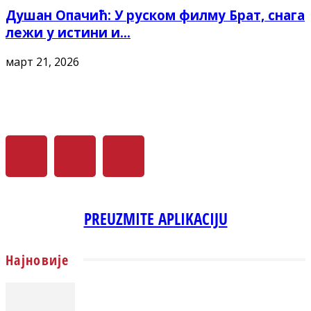
Душан Опачић: У руском филму Брат, снага
лежи у истини и...
март 21, 2026
PREUZMITE APLIKACIJU
Најновије