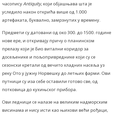
часопису
Antiquity
, који објашњава шта је
уследило након открића више од 1.000
артефаката, буквално, замрзнутих у времену.
Предмети су датовани од око 300. до 1500. године
нове ере, и откривају причу о планинском
прелазу који је био витални коридор за
досељенике и пољопривреднике који су се
сезонски кретали од вечито хладних насеља уз
реку Ото у јужну Норвешку до летњих фарми. Ови
путници су иза себе оставили готово све, од
потковица до кухињског прибора.
Ови ледници се налазе на великим надморским
висинама и нису исти као њихови већи рођаци,