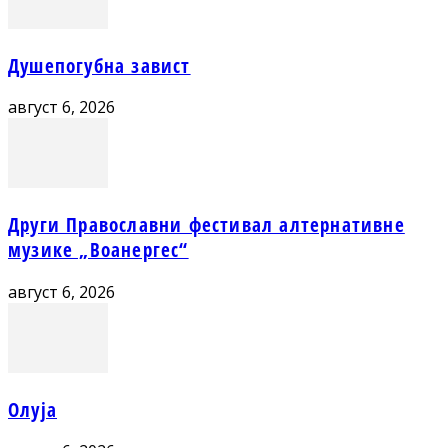
Душепогубна завист
август 6, 2026
Други Православни фестивал алтернативне
музике „Воанергес“
август 6, 2026
Олуја