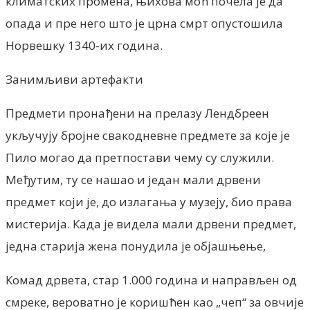
климатских промена, њихова моћ почела је да
опада и пре него што је црна смрт опустошила
Норвешку 1340-их година.
Занимљиви артефакти
Предмети пронађени на прелазу Лендбреен
укључују бројне свакодневне предмете за које је
Пило могао да претпостави чему су служили.
Међутим, ту се нашао и један мали дрвени
предмет који је, до излагања у музеју, био права
мистерија. Када је видела мали дрвени предмет,
једна старија жена понудила је објашњење,
Комад дрвета, стар 1.000 година и направљен од
смреке, вероватно је коришћен као „чеп“ за овчије