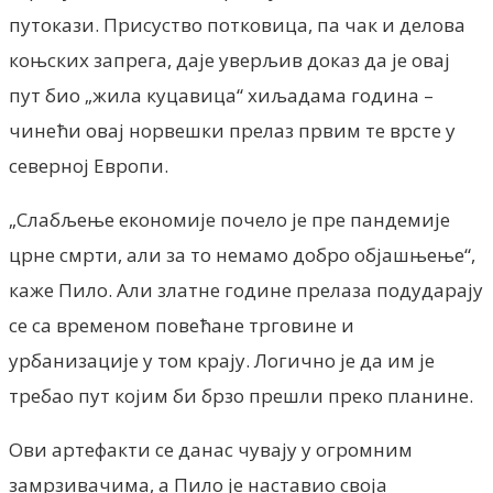
путокази. Присуство потковица, па чак и делова
коњских запрега, даје уверљив доказ да је овај
пут био „жила куцавица“ хиљадама година –
чинећи овај норвешки прелаз првим те врсте у
северној Европи.
„Слабљење економије почело је пре пандемије
црне смрти, али за то немамо добро објашњење“,
каже Пило. Али златне године прелаза подударају
се са временом повећане трговине и
урбанизације у том крају. Логично је да им је
требао пут којим би брзо прешли преко планине.
Ови артефакти се данас чувају у огромним
замрзивачима, а Пило је наставио своја