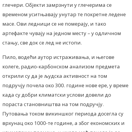
глечери. Објекти замрзнути у глечерима се
временом уситњавају унутар те покретне ледене
масе. Ови ледници се не померају, и тако
артефакте чувају на једном месту – у одличном
стању, све док се лед не истопи.
Пило, водећи аутор истраживања, и његове
колеге, радио-карбонском анализом предмета
открили су да је људска активност на том
подручју почела око 300. године нове ере, у време
када су добри климатски услови довели до
пораста становништва на том подручју.
Путовања током викиншког периода досегла су
врхунац око 1000-те године, а због економских и