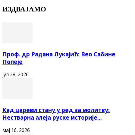
ИЗДВАЈАМО
Проф. др Радана Лукајић: Вео Сабине
Попеје
јул 28, 2026
Кад цареви стану у ред за молитву:
Нестварна алеја руске историје...
мај 16, 2026