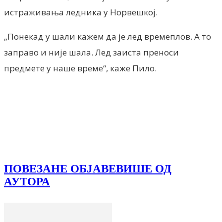
истраживања ледника у Норвешкој.
„Понекад у шали кажем да је лед времеплов. А то
заправо и није шала. Лед заиста преноси
предмете у наше време“, каже Пило.
Facebook
X
ReddIt
Email
Pri
ПОВЕЗАНЕ ОБЈАВЕ
ВИШЕ ОД
АУТОРА