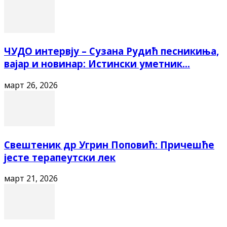
ЧУДО интервју – Сузана Рудић песникиња,
вајар и новинар: Истински уметник...
март 26, 2026
Свештеник др Угрин Поповић: Причешће
јесте терапеутски лек
март 21, 2026