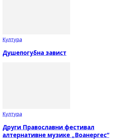
Култура
Душепогубна завист
Култура
Други Православни фестивал
алтернативне музике „Воанергес“