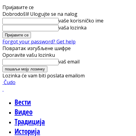
Пријавите се
Dobrodošli! Ulogujte se na nalog
vaše korisničko ime
vaša lozinka
Forgot your password? Get help
Повратак изгубљене шифре
Oporavite vašu lozinku
vaš email
Lozinka će vam biti poslata emailom
Čudo
Вести
Видео
Традиција
Историја