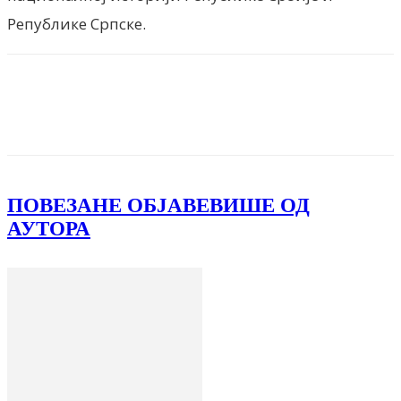
Републике Српске.
Facebook
X
ReddIt
Email
Pri
ПОВЕЗАНЕ ОБЈАВЕ
ВИШЕ ОД
АУТОРА