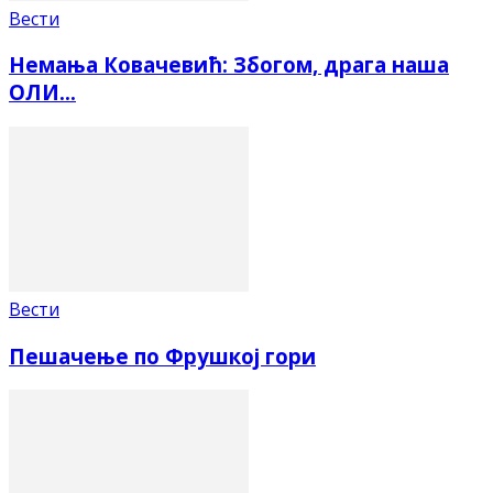
Вести
Немања Ковачевић: Збогом, драга наша
ОЛИ…
Вести
Пешачење по Фрушкој гори