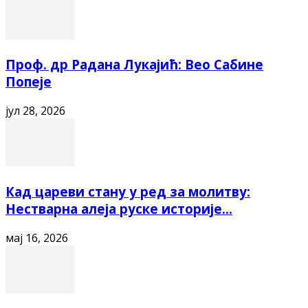
Проф. др Радана Лукајић: Вео Сабине
Попеје
јул 28, 2026
Кад цареви стану у ред за молитву:
Нестварна алеја руске историје...
мај 16, 2026