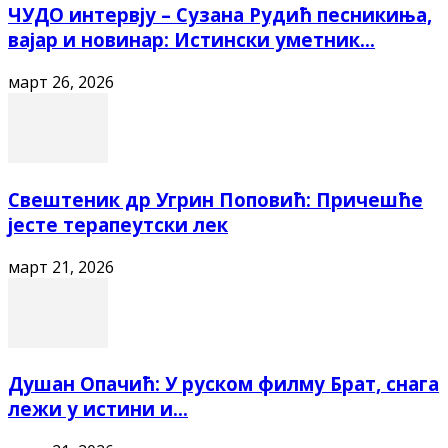
ЧУДО интервју – Сузана Рудић песникиња,
вајар и новинар: Истински уметник...
март 26, 2026
Свештеник др Угрин Поповић: Причешће
јесте терапеутски лек
март 21, 2026
Душан Опачић: У руском филму Брат, снага
лежи у истини и...