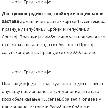
Фото: Градске инфо
Дан српског јединства, слободе и националне
заставе
државни је празник који се 15. септембра
празнује у Републици Србији и Републици
Српској. Празник је симболично установљен да се
прославља на дан када се обележава Пробој
солунског фронта. Празнује се од 2020. године.
Фото: Градске инфо
Циљ акције је да се код студената подигне свест о
очувању националног и културног идентитета,
кроз обележавање 15. септембра великог дана у
националној историји Републике Србије и