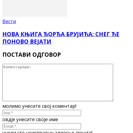
Вести
НОВА КЊИГА ЂОРЂА БРУЈИЋА: СНЕГ ЋЕ
ПОНОВО ВЕЈАТИ
ПОСТАВИ ОДГОВОР
молимо унесите свој коментар!
овдје унесите своје име
унели сте неисправну адресу е-поште!