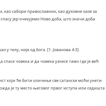
и, као сабори православних, као духовне оазе за
се спасу јер очекујемо Ново доба, што значи доба
ао у телу, није од Бога.
[1. Јованова 4:3]
 спасе човека и да човека узнесе тамо где је већ
ст који ће бити оличење све сатанске моћи унети
жда је ту место његовог првог иступа или седишта