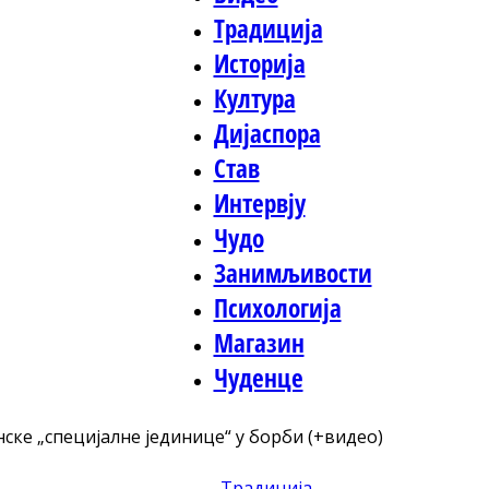
Традиција
Историја
Култура
Дијаспора
Став
Интервју
Чудо
Занимљивости
Психологија
Магазин
Чуденце
ске „специјалне јединице“ у борби (+видео)
Традиција