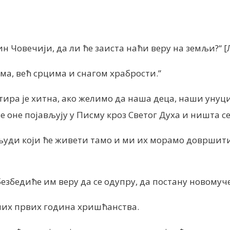
ин Човечији, да ли ће заиста наћи веру на земљи?“
[
ма, већ срцима и снагом храбрости.”
тира је хитна, ако желимо да наша деца, наши унуц
ве оне појављују у
Писму кроз Светог Духа и ништа се
 људи који ће живети тамо и ми их морамо довршит
збедиће им веру да се одупру, да постану новомуч
них првих година хришћанства.