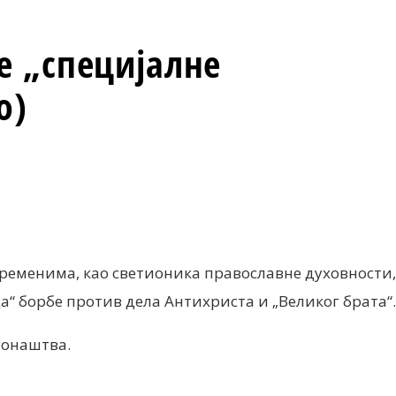
е „специјалне
о)
временима, као светионика православне духовности,
а“ борбе против дела Антихриста и „Великог брата“.
монаштва.