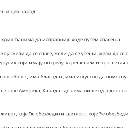
ен и цео народ.
 хришћанима да исправније ходе путем спасења.
 која жели да се спасе, жели да се утеши, жели да се
других који имају потребу за решењем и просветље
пособност, има благодат, има искуство да помогну 
 се зове Америка, Канада где нема више од једног 
и живот, које ће обезбедити светлост, које ће обез
јте нам ваше молитве и благослове да се умноже.