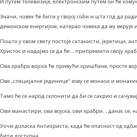
И путем телевизије, електронским путем он ће кому
Значи, човек ће бити у својој соби и шта год да ра
демонском енергијом, натерао човека да му верује и
Пошто у овом свету постоје сатанисти, јеретици, а
Христос и надајмо се да ће… припремити своју храбру 
Ова храбра војска ће привући хришћане, просте вој
Ове „специјалне јединице“ зову се монаси и монахи
Тамо ће се народ склонити да би се сакрио и сачувај
Ови манастири, ова војска, ови храбри… данас се, 
Уочи доласка Антихриста, када ће опасност од одба
бити доступна.