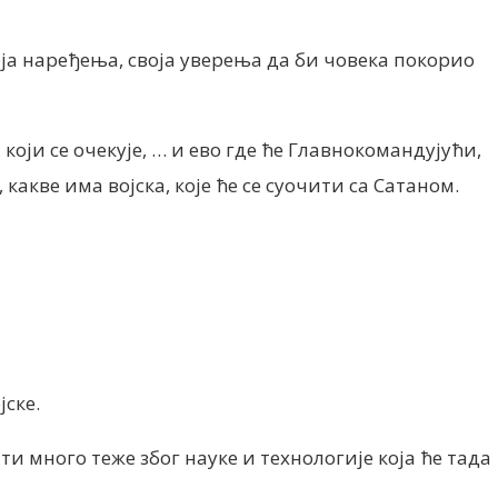
воја наређења, своја уверења да би човека покорио
који се очекује, …
и ево где ће Главнокомандујући,
какве има војска, које ће се суочити са Сатаном.
јске.
 много теже због науке и технологије која ће тада