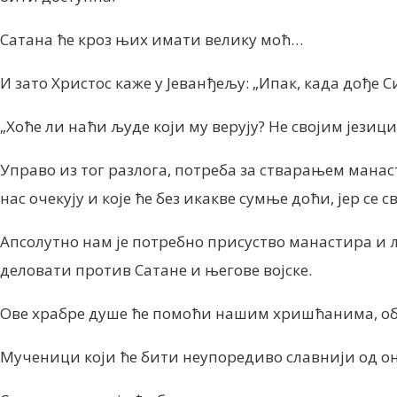
Сатана ће кроз њих имати велику моћ…
И зато Христос каже у Јеванђељу:
„Ипак, када дође С
„Хоће ли наћи људе који му верују?
Не својим језици
Управо из тог разлога, потреба за стварањем манас
нас очекују и које ће без икакве сумње доћи, јер се с
Апсолутно нам је потребно присуство манастира и
деловати против Сатане и његове војске.
Ове храбре душе ће помоћи нашим хришћанима, обе
Мученици који ће бити неупоредиво славнији од о