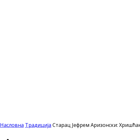
Насловна
Традиција
Старац Јефрем Аризонски: Хришћан