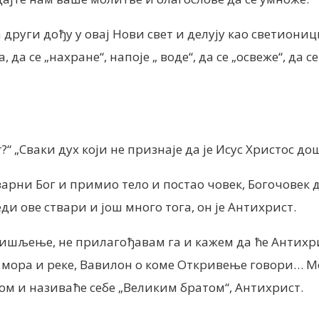
 други дођу у овај Нови свет и делују као светиониц
да се „нахране“, напоје „
воде“, да се „освеже“, да 
?“
„Сваки дух који не признаје да је Исус Христос дош
арни Бог и примио тело и постао човек, Богочовек да
ди ове ствари и још много тога, он је Антихрист.
ишљење, не прилагођавам га и кажем да ће Антихри
мора и реке, Вавилон о коме Откривење говори… Мо
том и називаће себе „Великим братом“
, Антихрист.