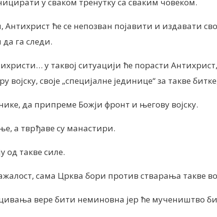
ницирати у сваком тренутку са сваким човеком.
ди, Антихрист ће се непозван појавити и издавати с
 да га следи.
нтихристи…
у таквој ситуацији ће порасти Антихрист, 
војску, своје „специјалне јединице“ за такве битке, 
нике, да припреме Божји фронт и његову војску.
ње, а тврђаве су манастири.
у од такве силе.
нажалост, сама Црква бори против стварања такве во
цивања вере бити неминовна јер ће мучеништво бити