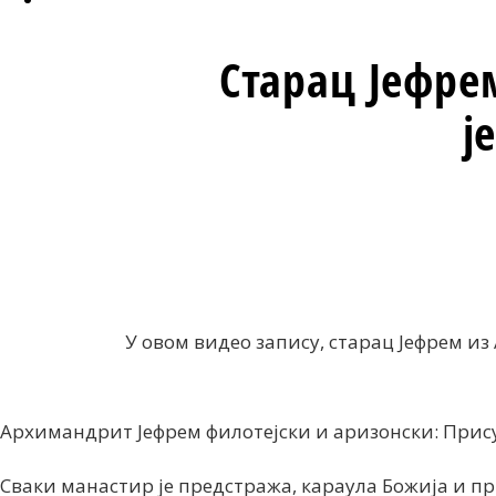
Старац Јефре
ј
У овом видео запису, старац Јефрем и
Архимандрит Јефрем филотејски и аризонски: Прис
Сваки манастир је предстража, караула Божија и пр