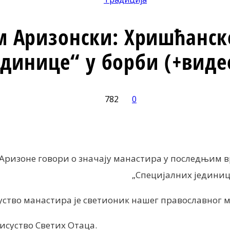
м Аризонски: Хришћанск
единице“ у борби (+виде
782
0
Facebook
X
ReddIt
Email
Print
з Аризоне говори о значају манастира у последњим 
„Специјалних јединиц
уство манастира је светионик нашег православног 
исуство Светих Отаца.