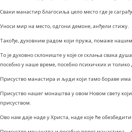
Сваки манастир благосиља цело место где је саграђ
Уноси мир на место, одгони демоне, анђели стижу.
Такође, духовним радом који пружа, помаже нашим
То је духовно склониште у које се склања свака душа
посебно у наше време, посебно психичких и толико
Присуство манастира и људи који тамо бораве има с
Присуство нашег монаштва у овом Новом свету који
присуством.
Ово нам даје наде у Христа, наде које ће обезбедит
Присуство монаштва и посебно првог манастира… да