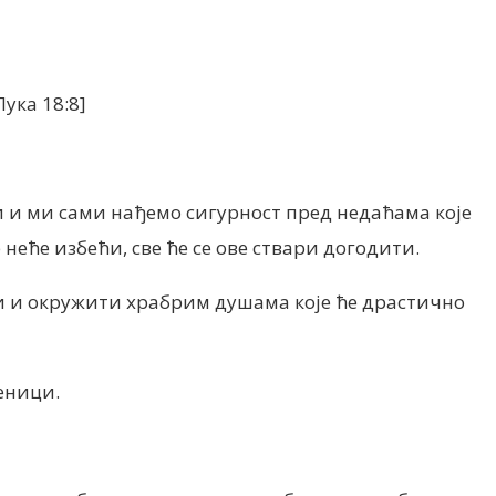
Лука 18:8]
и и ми сами нађемо сигурност пред недаћама које
 неће избећи, све ће се ове ствари догодити.
и и окружити храбрим душама које ће драстично
еници.