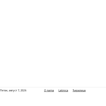
Петак, август 7, 2026
O nama
Latinica
Ћирилица