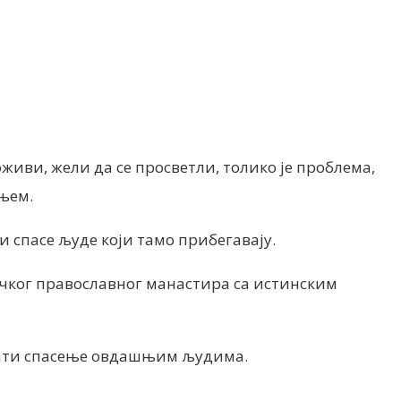
 оживи, жели да се просветли, толико је проблема,
њем.
и спасе људе који тамо прибегавају.
грчког православног манастира са истинским
бедити спасење овдашњим људима.