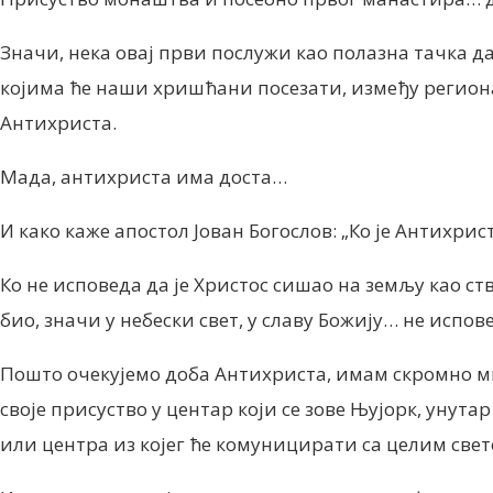
Значи, нека овај први послужи као полазна тачка да
којима ће наши хришћани посезати, између региона, 
Антихриста.
Мада, антихриста има доста…
И како каже апостол Јован Богослов:
„Ко је Антихрист
Ко не исповеда да је Христос сишао на земљу као ств
био, значи у небески свет, у славу Божију…
не и
спове
Пошто очекујемо доба Антихриста, имам скромно м
своје присуство у центар који се зове Њујорк, унутар
или центра из којег ће комуницирати са целим све