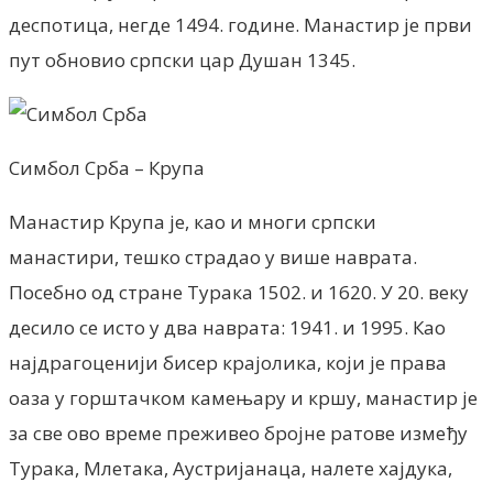
деспотица, негде 1494. године. Манастир је први
пут обновио српски цар Душан 1345.
Симбол Срба – Крупа
Манастир Крупа је, као и многи српски
манастири, тешко страдао у више наврата.
Посебно од стране Турака 1502. и 1620. У 20. веку
десило се исто у два наврата: 1941. и 1995. Као
најдрагоценији бисер крајолика, који је права
оаза у горштачком камењару и кршу, манастир је
за све ово време преживео бројне ратове између
Турака, Млетака, Аустријанаца, налете хајдука,