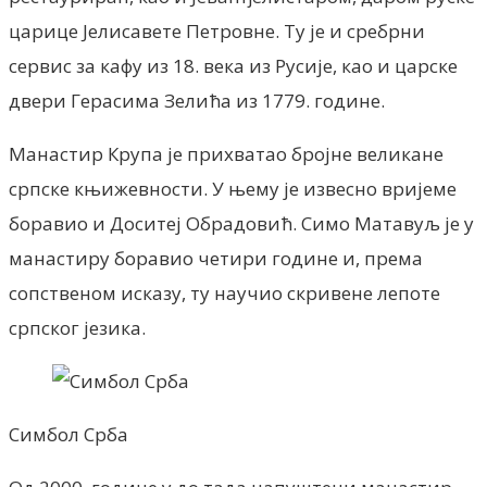
царице Јелисавете Петровне. Ту је и сребрни
сервис за кафу из 18. века из Русије, као и царске
двери Герасима Зелића из 1779. године.
Манастир Крупа је прихватао бројне великане
српске књижевности. У њему је извесно вријеме
боравио и Доситеј Обрадовић. Симо Матавуљ је у
манастиру боравио четири године и, према
сопственом исказу, ту научио скривене лепоте
српског језика.
Симбол Срба