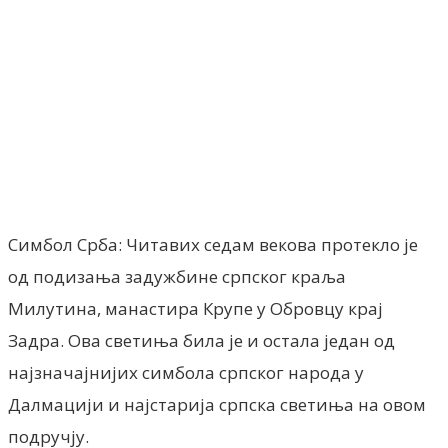
Facebook
X
ReddIt
Email
Pri
Симбол Срба: Читавих седам векова протекло је
од подизања задужбине српског краља
Милутина, манастира Крупе у Обровцу крај
Задра. Ова светиња била је и остала један од
најзначајнијих симбола српског народа у
Далмацији и најстарија српска светиња на овом
подручју.