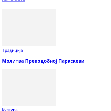
Традиција
Молитва Преподобној Параскеви
Култура