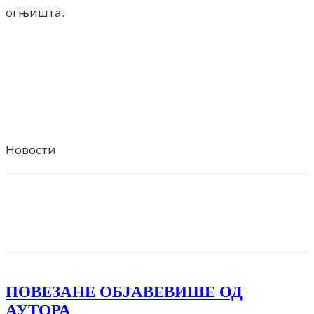
огњишта.
Новости
Facebook
X
ReddIt
Email
Pri
ПОВЕЗАНЕ ОБЈАВЕ
ВИШЕ ОД
АУТОРА