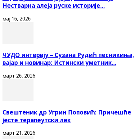
Нестварна алеја руске историје...
мај 16, 2026
ЧУДО интервју – Сузана Рудић песникиња,
вајар и новинар: Истински уметник...
март 26, 2026
Свештеник др Угрин Поповић: Причешће
јесте терапеутски лек
март 21, 2026