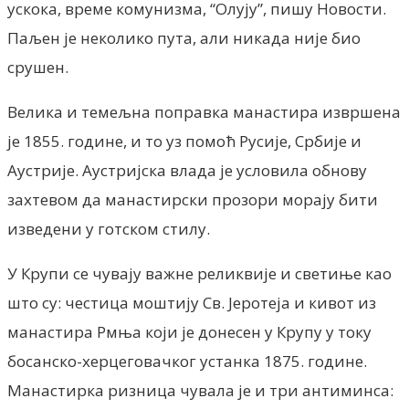
ускока, време комунизма, “Олују”, пишу Новости.
Паљен је неколико пута, али никада није био
срушен.
Велика и темељна поправка манастира извршена
је 1855. године, и то уз помоћ Русије, Србије и
Аустрије. Аустријска влада је условила обнову
захтевом да манастирски прозори морају бити
изведени у готском стилу.
У Крупи се чувају важне реликвије и светиње као
што су: честица моштију Св. Јеротеја и кивот из
манастира Рмња који је донесен у Крупу у току
босанско-херцеговачког устанка 1875. године.
Манастирка ризница чувала је и три антиминса: