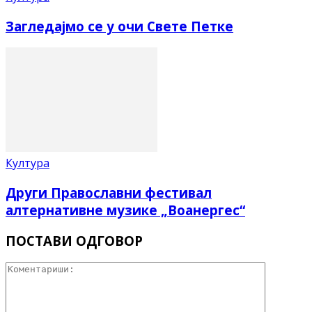
Загледајмо се у очи Свете Петке
Култура
Други Православни фестивал
алтернативне музике „Воанергес“
ПОСТАВИ ОДГОВОР