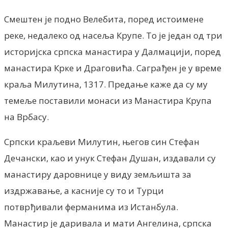
Смештен је подно Велебита, поред истоимене
реке, недалеко од насеља Крупе. То је један од три
историјска српска манастира у Далмацији, поред
манастира Крке и Драговића. Саграђен је у време
краља Милутина, 1317. Предање каже да су му
темеље поставили монаси из Манастира Крупа
на Врбасу.
Српски краљеви Милутин, његов син Стефан
Дечански, као и унук Стефан Душан, издавали су
манастиру даровнице у виду земљишта за
издржавање, а касније су то и Турци
потврђивали ферманима из Истанбула.
Манастир је даривала и мати Ангелина, српска