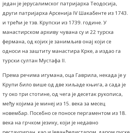
један је јерусалимског патријарха Теодосија,
други патријарха Арсенија IV Шакабенте из 1743.
и трећи је тзв. Крупски из 1739. године. У
манастирском архиву чувана су и 22 турска
фермана, од којих је занимљив онај који се
односи на заштиту манастира Крке, а издао га
турски султан Мустафа II.
Према речима игумана, оца Гаврила, некада је у
Крупи било више од две хиљаде књига, а сада је
ту око три стотине, од чега је десетак рукописа,
међу којима је минеј из 15. века за месец
новембар. Посебно се поносе пергаментом из 18.
века на грчком језику, који је недавно
рестауриран, као и Јеванђелистаром, даром руске