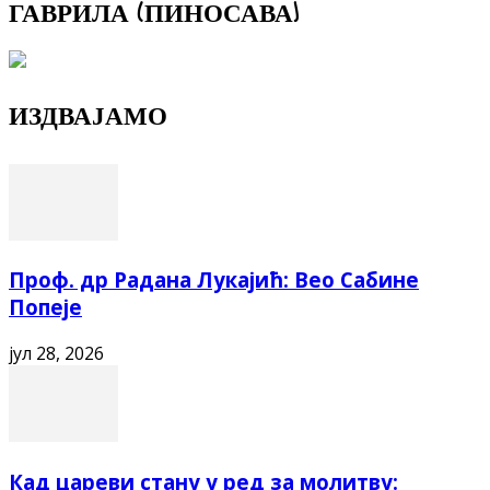
ГАВРИЛА (ПИНОСАВА)
ИЗДВАЈАМО
Проф. др Радана Лукајић: Вео Сабине
Попеје
јул 28, 2026
Кад цареви стану у ред за молитву: