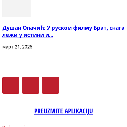
Душан Опачић: У руском филму Брат, снага
лежи у истини и...
март 21, 2026
PREUZMITE APLIKACIJU