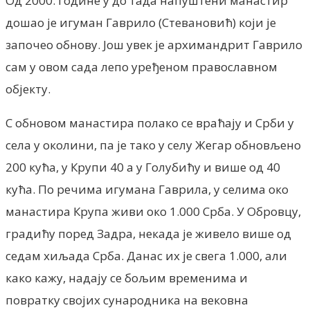
Од 2000. године у до тада напуштени манастир
дошао је игуман Гаврило (Стевановић) који је
започео обнову. Још увек је архимандрит Гаврило
сам у овом сада лепо уређеном православном
објекту.
С обновом манастира полако се враћају и Срби у
села у околини, па је тако у селу Жегар обновљено
200 кућа, у Крупи 40 а у Голубићу и више од 40
кућа. По речима игумана Гаврила, у селима око
манастира Крупа живи око 1.000 Срба. У Обровцу,
градићу поред Задра, некада је живело више од
седам хиљада Срба. Данас их је свега 1.000, али
како кажу, надају се бољим временима и
повратку својих сународника на вековна