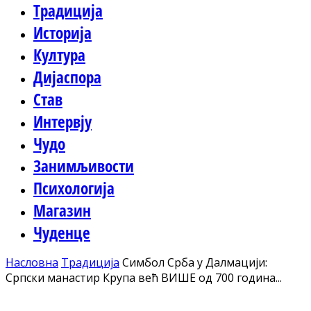
Традиција
Историја
Култура
Дијаспора
Став
Интервју
Чудо
Занимљивости
Психологија
Магазин
Чуденце
Насловна
Традиција
Симбол Срба у Далмацији:
Српски манастир Крупа већ ВИШЕ од 700 година...