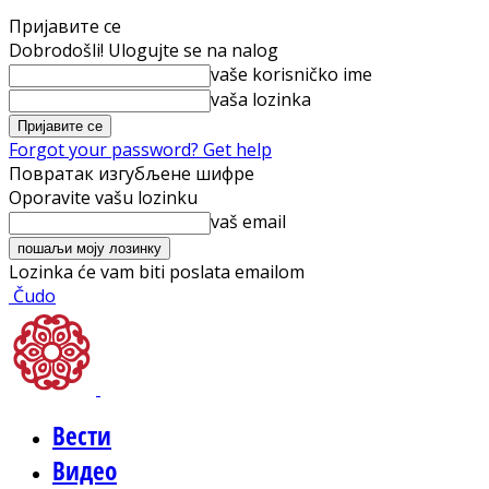
Пријавите се
Dobrodošli! Ulogujte se na nalog
vaše korisničko ime
vaša lozinka
Forgot your password? Get help
Повратак изгубљене шифре
Oporavite vašu lozinku
vaš email
Lozinka će vam biti poslata emailom
Čudo
Вести
Видео