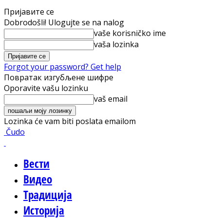
Пријавите се
Dobrodošli! Ulogujte se na nalog
vaše korisničko ime
vaša lozinka
Forgot your password? Get help
Повратак изгубљене шифре
Oporavite vašu lozinku
vaš email
Lozinka će vam biti poslata emailom
Čudo
Вести
Видео
Традиција
Историја