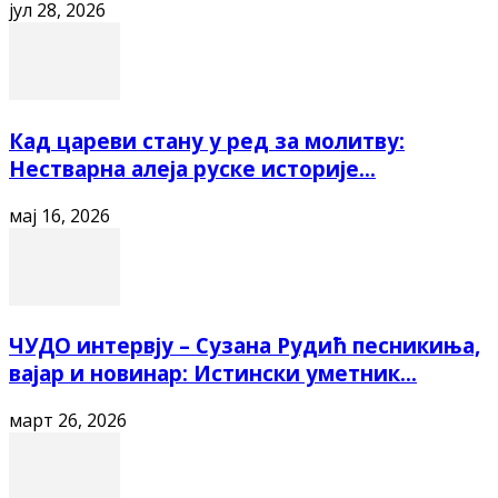
јул 28, 2026
Кад цареви стану у ред за молитву:
Нестварна алеја руске историје...
мај 16, 2026
ЧУДО интервју – Сузана Рудић песникиња,
вајар и новинар: Истински уметник...
март 26, 2026