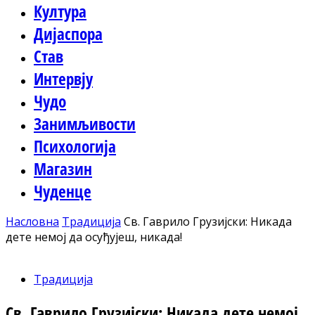
Култура
Дијаспора
Став
Интервју
Чудо
Занимљивости
Психологија
Магазин
Чуденце
Насловна
Традиција
Св. Гаврило Грузијски: Никада
дете немој да осуђујеш, никада!
Традиција
Св. Гаврило Грузијски: Никада дете немој