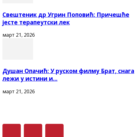
Свештеник др Угрин Поповић: Причешће
јесте терапеутски лек
март 21, 2026
Душан Опачић: У руском филму Брат, снага
лежи у истини и...
март 21, 2026