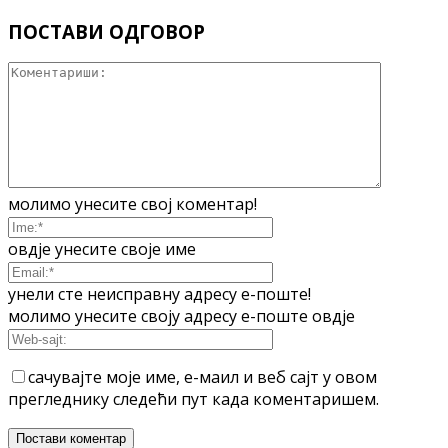
ПОСТАВИ ОДГОВОР
молимо унесите свој коментар!
овдје унесите своје име
унели сте неисправну адресу е-поште!
молимо унесите своју адресу е-поште овдје
сачувајте моје име, е-маил и веб сајт у овом
прегледнику следећи пут када коментаришем.