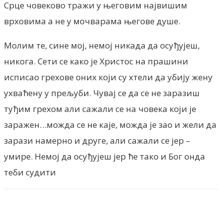
Срце човеково тражи у његовим највишим
врховима а не у мочварама његове душе.
Молим те, сине мој, немој никада да осуђујеш,
никога. Сети се како је Христос на прашини
исписао грехове оних који су хтели да убију жену
ухваћену у прељуби. Чувај се да се не заразиш
туђим грехом али сажали се на човека који је
заражен…можда се не каје, можда је зао и жели да
зарази намерно и друге, али сажали се јер –
умире. Немој да осуђујеш јер ће тако и Бог онда
теби судити