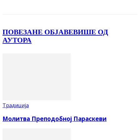
Facebook
X
ReddIt
Email
Pri
ПОВЕЗАНЕ ОБЈАВЕ
ВИШЕ ОД
АУТОРА
Традиција
Молитва Преподобној Параскеви