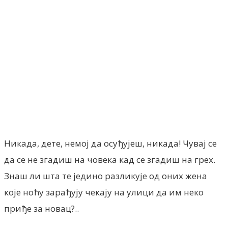
Facebook
X
ReddIt
Email
Pri
Никада, дете, немој да осуђујеш, никада! Чувај се
да се не згадиш на човека кад се згадиш на грех.
Знаш ли шта те једино разликује од оних жена
које ноћу зарађују чекају на улици да им неко
приђе за новац?..