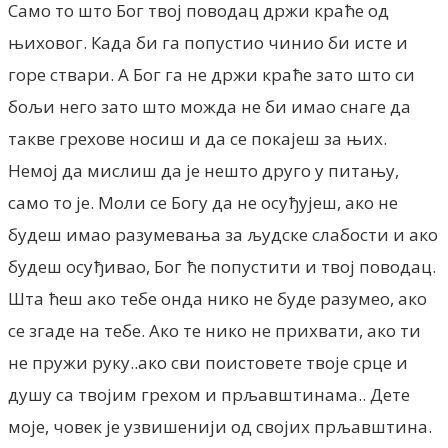
Само то што Бог твој поводац држи краће од
њиховог. Када би га попустио чинио би исте и
горе ствари. А Бог га не држи краће зато што си
бољи него зато што можда не би имао снаге да
такве грехове носиш и да се покајеш за њих.
Немој да мислиш да је нешто друго у питању,
само то је. Моли се Богу да не осуђујеш, ако не
будеш имао разумевања за људске слабости и ако
будеш осуђивао, Бог ће попустити и твој поводац.
Шта ћеш ако тебе онда нико не буде разумео, ако
се згаде на тебе. Ако те нико не прихвати, ако ти
не пружи руку..ако сви поистовете твоје срце и
душу са твојим грехом и прљавштинама.. Дете
моје, човек је узвишенији од својих прљавштина.