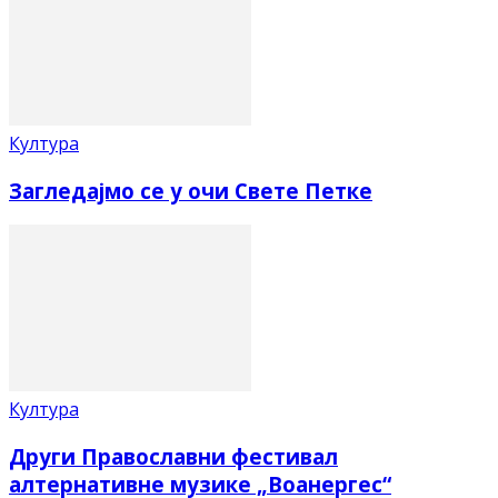
Култура
Загледајмо се у очи Свете Петке
Култура
Други Православни фестивал
алтернативне музике „Воанергес“