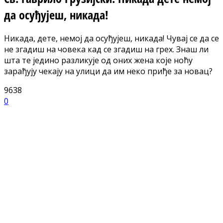
да осуђујеш, никада!
Никада, дете, немој да осуђујеш, никада! Чувај се да се
не згадиш на човека кад се згадиш на грех. Знаш ли
шта те једино разликује од оних жена које ноћу
зарађују чекају на улици да им неко приђе за новац?
9638
0