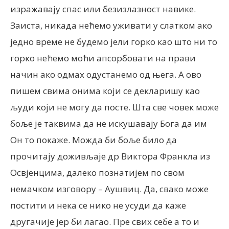
изражавају спас или безизлазност навике.
Заиста, никада нећемо уживати у слатком ако
једно време не будемо јели горко као што ни то
горко нећемо моћи апсорбовати на прави
начин ако одмах одустанемо од њега. А ово
пишем свима онима који се декларишу као
људи који не могу да посте. Шта све човек може
боље је таквима да не искушавају Бога да им
Он то покаже. Можда би боље било да
прочитају доживљаје др Виктора Франкла из
Освјенцима, далеко познатијем по свом
немачком изговору – Аушвиц. Да, свако може
постити и нека се нико не усуди да каже
другачије јер би лагао. Пре свих себе а то и