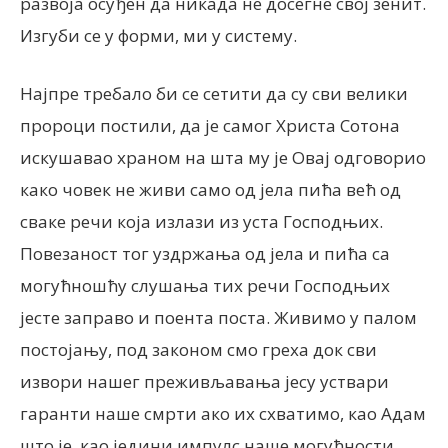
развоја осуђен да никада не досегне свој зенит.
Изгуби се у форми, ми у систему.
Најпре требало би се сетити да су сви велики
пророци постили, да је самог Христа Сотона
искушавао храном на шта му је Овај одговорио
како човек не живи само од јела пића већ од
сваке речи која излази из уста Господњих.
Повезаност тог уздржања од јела и пића са
могућношћу слушања тих речи Господњих
јесте заправо и поента поста. Живимо у палом
постојању, под законом смо греха док сви
извори нашег преживљавања јесу уствари
гаранти наше смрти ако их схватимо, као Адам
што је, као једини импулс наше могућности