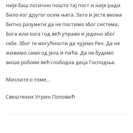
није баш логично пошто тај пост и није ради
било ког другог осим њега. Зато и јесте веома
битно разумети да не постимо због система,
Бога или кога год већ управо и једино због
себе. Због те могућности да чујемо Реч. Да не
живимо само од јела и пића. Да не будемо
више робови већ слободна деца Господња.
Мислите о томе…
Свештеник Угрин Поповић