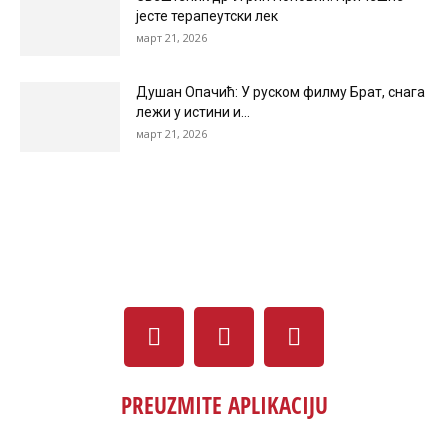
јесте терапеутски лек
март 21, 2026
Душан Опачић: У руском филму Брат, снага
лежи у истини и...
март 21, 2026
PREUZMITE APLIKACIJU