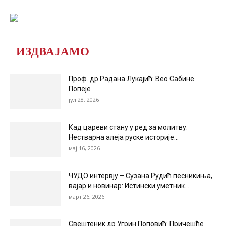
ИЗДВАЈАМО
Проф. др Радана Лукајић: Вео Сабине
Попеје
јул 28, 2026
Кад цареви стану у ред за молитву:
Нестварна алеја руске историје...
мај 16, 2026
ЧУДО интервју – Сузана Рудић песникиња,
вајар и новинар: Истински уметник...
март 26, 2026
Свештеник др Угрин Поповић: Причешће