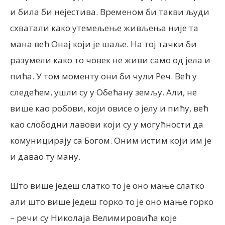
и била би нејестива. Временом би такви људи
схватали како утемељење живљења није та
мана већ Онај који је шаље. На тој тачки би
разумели како то човек не живи само од јела и
пића. У том моменту они би чули Реч. Већ у
следећем, ушли су у Обећану земљу. Али, не
више као робови, који овисе о јелу и пићу, већ
као слободни лавови који су у могућности да
комуницирају са Богом. Оним истим који им је
и давао ту ману.
Што више једеш слатко то је оно мање слатко
али што више једеш горко то је оно мање горко
– речи су Николаја Велимировића које