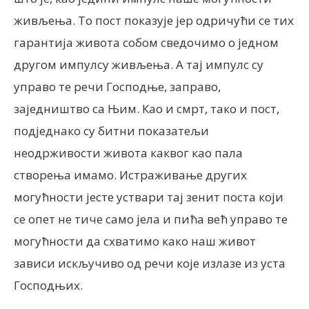
живљења. То пост показује јер одричући се тих
гарантија живота собом сведочимо о једном
другом импулсу живљења. А тај импулс су
управо те речи Господње, заправо,
заједништво са Њим. Као и смрт, тако и пост,
подједнако су битни показатељи
неодрживости живота каквог као пала
створења имамо. Истраживање других
могућности јесте уствари тај зенит поста који
се опет не тиче само јела и пића већ управо те
могућности да схватимо како наш живот
зависи искључиво од речи које излазе из уста
Господњих.