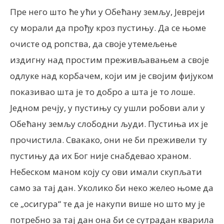
Пре него што ће ући у Обећану земљу, Јевреји
су морали да прођу кроз пустињу. Да се њоме
очисте од ропства, да своје утемељење
издигну над простим преживљавањем а своје
одлуке над корбачем, који им је својим фијуком
показивао шта је то добро а шта је то лоше.
Једном речју, у пустињу су ушли робови али у
Обећану земљу слободни људи. Пустиња их је
прочистила. Свакако, они не би преживели ту
пустињу да их Бог није снабдевао храном.
Небеском маном коју су ови имали скупљати
само за тај дан. Уколико би неко желео њоме да
се „осигура“ те да је накупи више но што му је
потребно за тај дан она би се сутрадан кварила