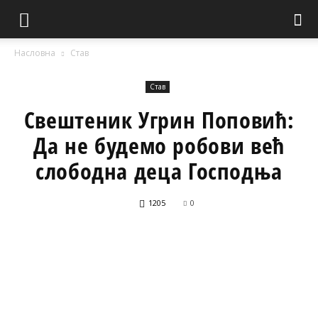
Насловна
Став
Став
Свештеник Угрин Поповић:
Да не будемо робови већ
слободна деца Господња
1205
0