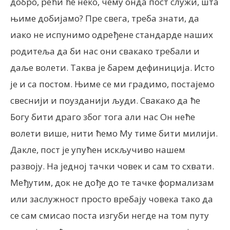
добро, рећи ће неко, чему онда пост служи, шта
њиме добијамо? Пре свега, треба знати, да
иако не испунимо одређене стандарде наших
родитеља да би нас они свакако требали и
даље волети. Таква је барем дефиниција. Исто
је и са постом. Њиме се ми градимо, постајемо
свеснији и поузданији људи. Свакако да ће
Богу бити драго због тога али нас Он неће
волети више, нити ћемо Му тиме бити милији.
Дакле, пост је упућен искључиво нашем
развоју. На једној тачки човек и сам то схвати.
Међутим, док не дође до те тачке формализам
или заслужност просто вребају човека тако да
се сам смисао поста изгуби негде на том путу