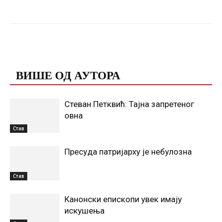
Facebook
X
ReddIt
Email
ПОВЕЗАНЕ ОБЈАВЕ
ВИШЕ ОД АУТОРА
Стеван Петквић: Тајна запретеног
овна
Став
Пресуда патријарху је небулозна
Став
Канонски епископи увек имају
искушења