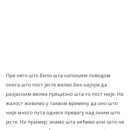
Facebook
X
ReddIt
Email
Пре него што било шта напишем поводом
онога што пост јесте желео бих најпре да
разјасним веома прецизно шта то пост није. На
жалост живимо у таквом времену да оно што
није много пута однесе превагу над оним што
јесте. На пример: знамо шта нећемо али зато не