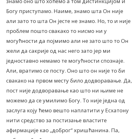
знамо оно што хоћемо а том дистинкцијом и
Богу приступамо. Наиме, знамо шта Он није
али зато то шта Он јесте не знамо. Но, то и није
проблем пошто свакако то нисмо ни у
могућности да појмимо али не зато што то Он
жели да сакрије од нас него зато јер ми
једноставно немамо те могућности спознаје.
Али, вратимо се посту. Оно што он није то би
свакако на првом месту било додворавање. Да,
пост није додворавање као што ни њиме не
можемо да се умилимо Богу. То није једна од
заслуга коју ћемо вешто наплатити у Есхатону
нити средство за постизање властите
афирмације као „доброг“ хришћанина. Па,