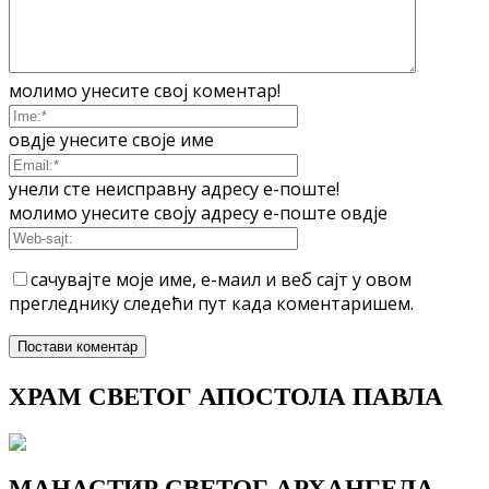
молимо унесите свој коментар!
овдје унесите своје име
унели сте неисправну адресу е-поште!
молимо унесите своју адресу е-поште овдје
сачувајте моје име, е-маил и веб сајт у овом
прегледнику следећи пут када коментаришем.
ХРАМ СВЕТОГ АПОСТОЛА ПАВЛА
МАНАСТИР СВЕТОГ АРХАНГЕЛА