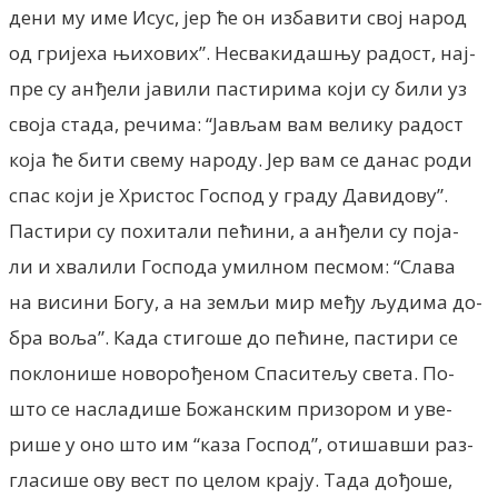
дени му име Исус, јер ће он избавити свој народ
од гријеха њихових”. Несвакидашњу радост, нај-
пре су анђели јавили пастирима који су били уз
своја стада, речима: “Јављам вам велику радост
која ће бити свему народу. Јер вам се данас роди
спас који је Христос Господ у граду Давидову”.
Пастири су похитали пећини, а анђели су поја-
ли и хвалили Господа умилном песмом: “Слава
на висини Богу, а на земљи мир међу људима до-
бра воља”. Када стигоше до пећине, пастири се
поклонише новорођеном Спаситељу света. По-
што се насладише Божанским призором и уве-
рише у оно што им “каза Господ”, отишавши раз-
гласише ову вест по целом крају. Тада дођоше,