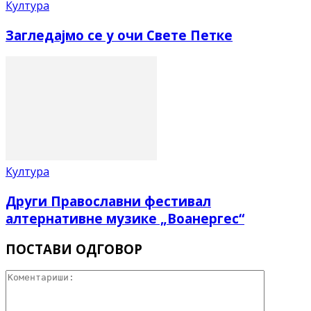
Култура
Загледајмо се у очи Свете Петке
Култура
Други Православни фестивал
алтернативне музике „Воанергес“
ПОСТАВИ ОДГОВОР