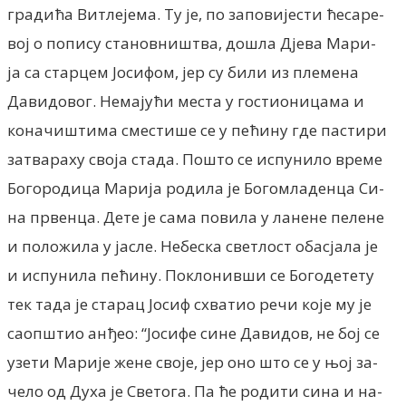
градића Витлејема. Ту је, по заповијести ћесаре-
вој о попису становништва, дошла Дјева Мари-
ја са старцем Јосифом, јер су били из племена
Давидовог. Немајући места у гостионицама и
коначиштима сместише се у пећину где пастири
затвараху своја стада. Пошто се испунило време
Богородица Марија родила је Богомладенца Си-
на првенца. Дете је сама повила у ланене пелене
и положила у јасле. Небеска светлост обасјала је
и испунила пећину. Поклонивши се Богодетету
тек тада је старац Јосиф схватио речи које му је
саопштио анђео: “Јосифе сине Давидов, не бој се
узети Марије жене своје, јер оно што се у њој за-
чело од Духа је Светога. Па ће родити сина и на-