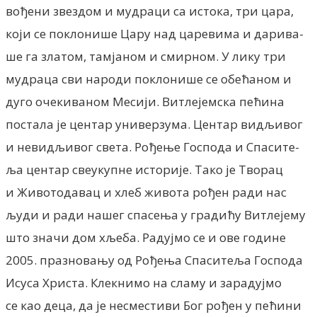
вођени звездом и мудраци са истока, три цара,
који се поклонише Цару над царевима и дарива-
ше га златом, тамјаном и смирном. У лику три
мудраца сви народи поклонише се обећаном и
дуго очекиваном Месији. Витлејемска пећина
постала је центар универзума. Центар видљивог
и невидљивог света. Рођење Господа и Спасите-
ља центар свеукупне историје. Тако је Творац
и Животодавац и хлеб живота рођен ради нас
људи и ради нашег спасења у градићу Витлејему
што значи дом хљеба. Радујмо се и ове године
2005. празновању од Рођења Спаситеља Господа
Исуса Христа. Клекнимо на сламу и зарадујмо
се као деца, да је несместиви Бог рођен у пећини