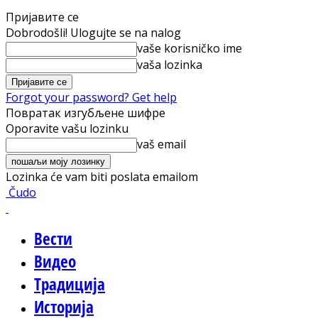
Пријавите се
Dobrodošli! Ulogujte se na nalog
vaše korisničko ime
vaša lozinka
Forgot your password? Get help
Повратак изгубљене шифре
Oporavite vašu lozinku
vaš email
Lozinka će vam biti poslata emailom
Čudo
Вести
Видео
Традиција
Историја