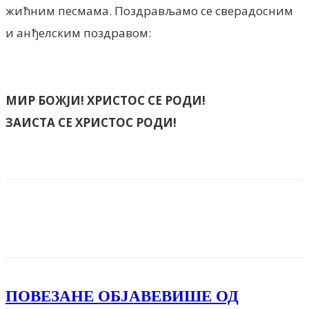
жићним песмама. Поздрављамо се сверадосним
и анђелским поздравом:
МИР БОЖ­ЈИ! ХРИСТОС СЕ РОДИ!
ЗА­ИСТА­ СЕ ХРИСТОС РОДИ!
Facebook
X
ReddIt
Email
Pri
ПОВЕЗАНЕ ОБЈАВЕ
ВИШЕ ОД