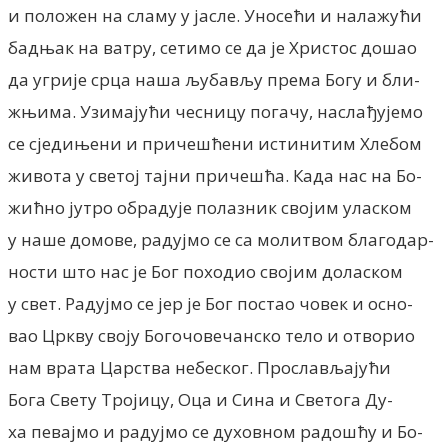
и положен на сламу у јасле. Уносећи и налажући
бадњак на ватру, сетимо се да је Христос дошао
да угрије срца наша љубављу према Богу и бли-
жњима. Узимајући чесницу погачу, наслађујемо
се сједињени и причешћени истинитим Хлебом
живота у светој тајни причешћа. Када нас на Бо-
жићно јутро обрадује полазник својим уласком
у наше домове, радујмо се са молитвом благодар-
ности што нас је Бог походио својим доласком
у свет. Радујмо се јер је Бог постао човек и осно-
вао Цркву своју Богочовечанско тело и отворио
нам врата Царства небеског. Прослављајући
Бога Свету Тројицу, О­ца и Сина и Светога Ду-
ха певајмо и радујмо се духовном радошћу и Бо-