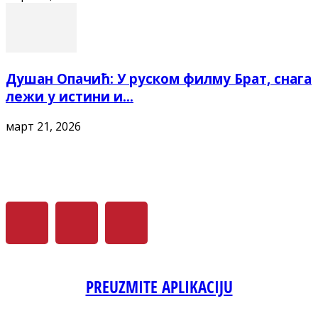
Душан Опачић: У руском филму Брат, снага
лежи у истини и...
март 21, 2026
PREUZMITE APLIKACIJU