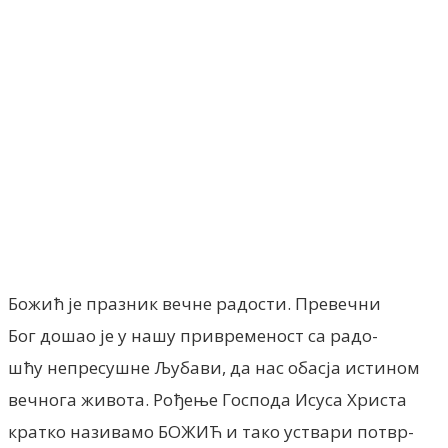
Facebook
X
ReddIt
Email
Pri
Божић је празник вечне радости. Превечни
Бог дошао је у нашу привременост са радо-
шћу непресушне Љубави, да нас обасја истином
вечнога живота. Рођење Господа Исуса Христа
кратко називамо БО­ЖИЋ и тако уствари потвр-