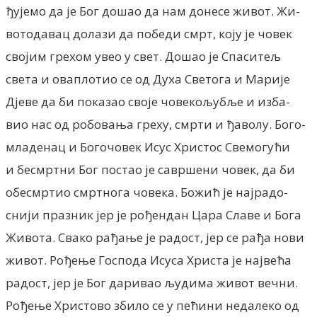
ђујемо да је Бог дошао да нам донесе живот. Жи-
вотодавац долази да победи смрт, коју је човек
својим грехом увео у свет. Дошао је Спаситељ
света и оваплотио се од Духа Светога и Марије
Дјеве да би показао своје човекољубље и изба-
вио нас од робовања греху, смрти и ђаволу. Бого-
младенац и Богочовек Исус Христос Свемогући
и бесмртни Бог постао је савршени човек, да би
обесмртио смртнога човека. Божић је најрадо-
снији празник јер је рођендан Цара Славе и Бога
Живота. Свако рађање је радост, јер се рађа нови
живот. Рођење Господа Исуса Христа је највећа
радост, јер је Бог даривао људима живот вечни.
Рођење Христово збило се у пећини недалеко од