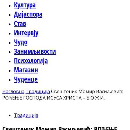
Култура
Дијаспора
Став
Интервју
Чудо
Занимљивости
Психологија
Магазин
Чуденце
Насловна
Традиција
Свештеник Момир Васиљевић:
РОЂЕЊЕ ГОСПОДА ИСУСА ХРИСТА – Б О Ж И...
Традиција
Свештеник Момир Васиљевић: РОЂЕЊЕ