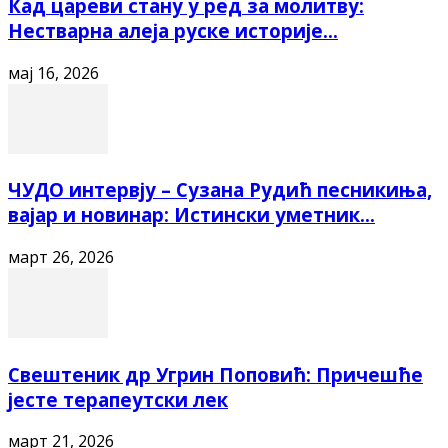
Кад цареви стану у ред за молитву:
Нестварна алеја руске историје...
мај 16, 2026
ЧУДО интервју – Сузана Рудић песникиња,
вајар и новинар: Истински уметник...
март 26, 2026
Свештеник др Угрин Поповић: Причешће
јесте терапеутски лек
март 21, 2026