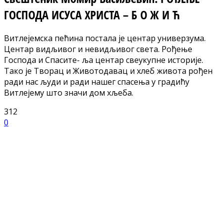
ГОСПОДА ИСУСА ХРИСТА – Б О Ж И Ћ
Витлејемска пећина постала је центар универзума.
Центар видљивог и невидљивог света. Рођење
Господа и Спасите- ља центар свеукупне историје.
Тако је Творац и Животодавац и хлеб живота рођен
ради нас људи и ради нашег спасења у градићу
Витлејему што значи дом хљеба.
312
0