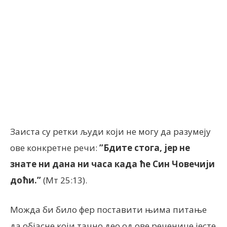
Facebook
X
ReddIt
Email
Заиста су ретки људи који не могу да разумеју
ове конкретне речи:
”Бдите стога, јер не
знате ни дана ни часа када ће Син Човечији
доћи.”
(Мт 25:13).
Можда би било фер поставити њима питање
да објасне који тачно део од ове реченице јесте