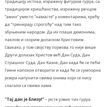
традицију истока, изражену фигуром гуруа, са
традицијом хришћанства, изражену речцом
”амин” уместо ”намасте” у коментарима, крећу
да ”тренирају строгоћу” над тим тако
збуњеним народом. Да их плаше демонима,
паклом и скорим доласком Христовим.
Свакако, у том својству појмова то није више
Други долазак Христов већ Дан Суда, Дан
Страшног Суда, Дан Казне, Дан када ће се пећи
Геене напокон отворити и када ће се сумпорна
језера напунити свима онима који се нису
слагали са свима нама.
”Тај дан је близу!”
– јесте узвик тих гуруа
хришћанске провенијенције већ неколико