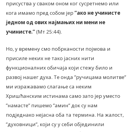
присуства у сваком оном ког сусретнемо или
кога имамо пред собом јер
”ако не учинисте
једном од ових најмањих ни мени не
учинисте.”
(Мт 25:44).
Но, у времену смо побрканости појмова и
присиле неких не тако јасних нити
функционалних обичаја који стежу било и
развој нашег духа. Те онда ”ручицама молитве”
ми изражавамо слагање са неким
Хришћанским истинама само зато јер уместо
”намасте” пишемо ”амин” док су нам
подједнако нејасна оба та термина. На жалост,
”духовници”, који су у себи објединили