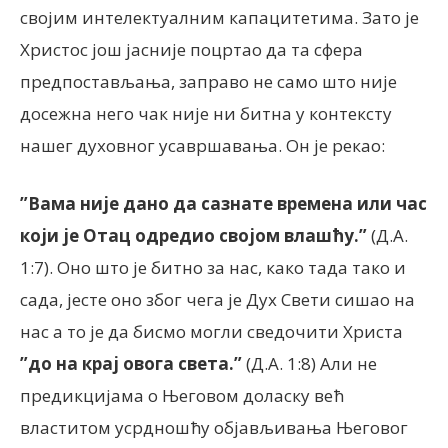
својим интелектуалним капацитетима. Зато је
Христос још јасније поцртао да та сфера
предпостављања, заправо не само што није
досежна него чак није ни битна у контексту
нашег духовног усавршавања. Он је рекао:
”Вама није дано да сазнате времена или час
који је Отац одредио својом влашћу.”
(Д.А.
1:7). Оно што је битно за нас, како тада тако и
сада, јесте оно због чега је Дух Свети сишао на
нас а то је да бисмо могли сведочити Христа
”до на крај овога света.”
(Д.А. 1:8) Али не
предикцијама о Његовом доласку већ
властитом усрдношћу објављивања Његовог