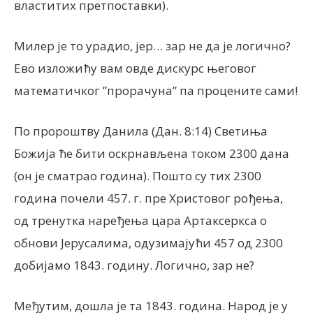
властитих претпоставки).
Милер је то урадио, јер… зар не да је логично?
Ево изложићу вам овде дискурс његовог
математичког ”прорачуна” па процените сами!
По пророштву Данила (Дан. 8:14) Светиња
Божија ће бити оскрнављена током 2300 дана
(он је сматрао година). Пошто су тих 2300
година почели 457. г. пре Христовог рођења,
од тренутка наређења цара Артаксеркса о
обнови Јерусалима, одузимајући 457 од 2300
добијамо 1843. годину. Логично, зар не?
Међутим,
дошла је та 1843. година. Народ је у