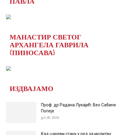
ПАВЛА
МАНАСТИР СВЕТОГ
АРХАНГЕЛА ГАВРИЛА
(ПИНОСАВА)
ИЗДВАЈАМО
Проф. др Радана Лукајић: Вео Сабине
Попеје
јул 28, 2026
Кад цареви стану у ред за молитву: