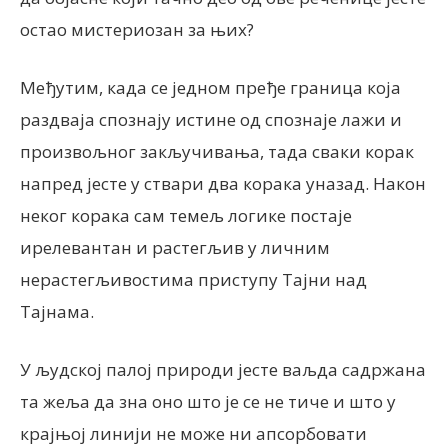
остао мистериозан за њих?
Међутим, када се једном пређе граница која
раздваја спознају истине од спознаје лажи и
произвољног закључивања, тада сваки корак
напред јесте у ствари два корака уназад. Након
неког корака сам темељ логике постаје
ирелевантан и растегљив у личним
нерастегљивостима приступу Тајни над
Тајнама.
У људској палој природи јесте ваљда садржана
та жеља да зна оно што је се не тиче и што у
крајњој линији не може ни апсорбовати