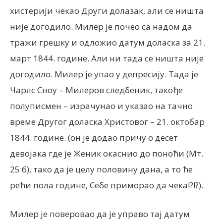
хистерији чекао Други долазак, али се ништа
није догодило. Милер је почео са надом да
тражи грешку и одложио датум доласка за 21.
март 1844. године. Али ни тада се ништа није
догодило. Милер је упао у депресију. Тада је
Чарлс Сноу – Милеров следбеник, такође
полуписмен – израчунао и указао на тачно
време Другог доласка Христовог – 21. октобар
1844. године. (он је додао причу о десет
девојака где је Женик окаснио до поноћи (Мт.
25:6), тако да је целу половину дана, а то ће
рећи пола године, Себе приморао да чека!?!?).
Милер је поверовао да је управо тај датум