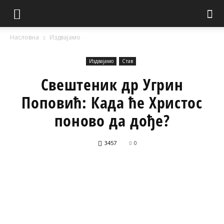
Насловна
Издвајамо
Издвајамо
Став
Свештеник др Угрин
Поповић: Када ће Христос
поново да дође?
3457
0