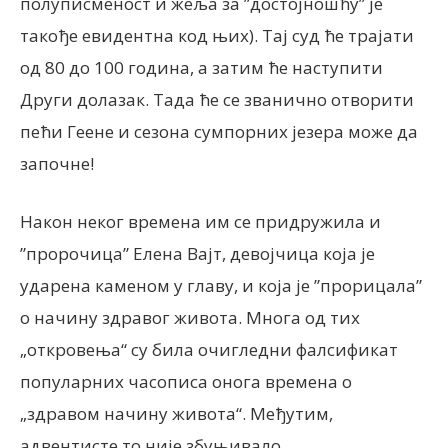
полуписменост и жеља за ”достојношћу” је
такође евидентна код њих). Тај суд ће трајати
од 80 до 100 година, а затим ће наступити
Други долазак. Тада ће се званично отворити
пећи Геене и сезона сумпорних језера може да
започне!
Након неког времена им се придружила и
”пророчица” Елена Вајт, девојчица која је
ударена каменом у главу, и која је ”прорицала”
о начину здравог живота. Многа од тих
„откровења“ су била очигледни фалсификат
популарних часописа онога времена о
„здравом начину живота“. Међутим,
адвентисте то није збуњивало…