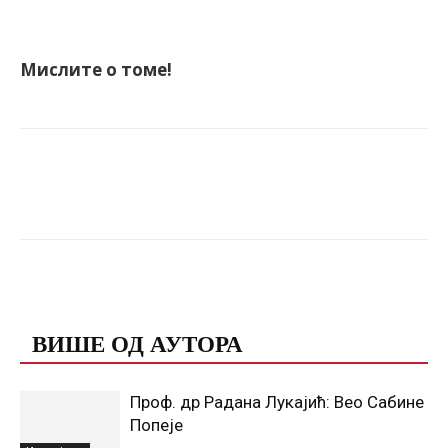
Мислите о томе!
Facebook
X
ReddIt
Email
ПОВЕЗАНЕ ОБЈАВЕ
ВИШЕ ОД АУТОРА
Проф. др Радана Лукајић: Вео Сабине
Попеје