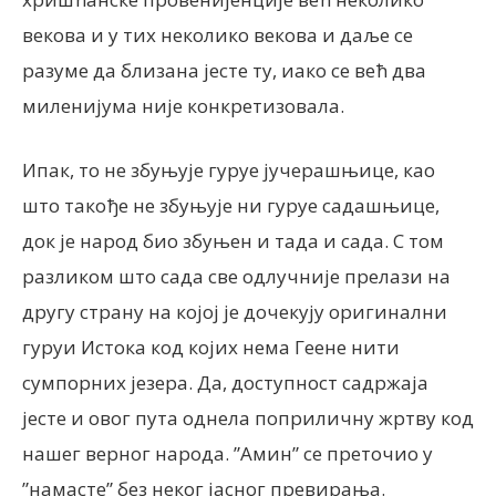
векова и у тих неколико векова и даље се
разуме да близана јесте ту, иако се већ два
миленијума није конкретизовала.
Ипак, то не збуњује гуруе јучерашњице, као
што такође не збуњује ни гуруе садашњице,
док је народ био збуњен и тада и сада. С том
разликом што сада све одлучније прелази на
другу страну на којој је дочекују оригинални
гуруи Истока код којих нема Геене нити
сумпорних језера. Да, доступност садржаја
јесте и овог пута однела поприличну жртву код
нашег верног народа. ”Амин” се преточио у
”намасте” без неког јасног превирања.