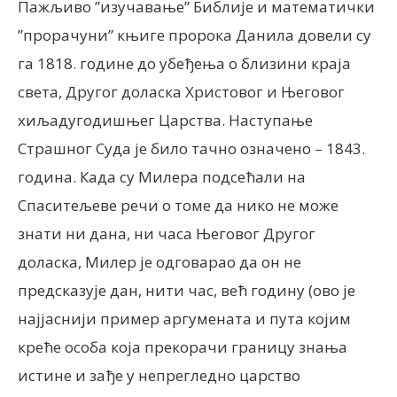
Пажљиво ”изучавање” Библије и математички
”прорачуни” књиге пророка Данила довели су
га 1818. године до убеђења о близини краја
света, Другог доласка Христовог и Његовог
хиљадугодишњег Царства. Наступање
Страшног Суда је било тачно означено – 1843.
година. Када су Милера подсећали на
Спаситељеве речи о томе да нико не може
знати ни дана, ни часа Његовог Другог
доласка, Милер је одговарао да он не
предсказује дан, нити час, већ годину (ово је
најјаснији пример аргумената и пута којим
креће особа која прекорачи границу знања
истине и зађе у непрегледно царство