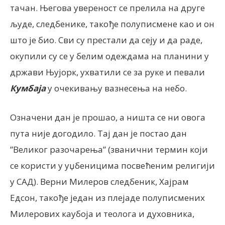
тачан. Његова увереност се прелила на друге
људе, следбенике, такође полуписмене као и он
што је био. Сви су престали да сеју и да раде,
окупили су се у белим одеждама на планини у
држави Њујорк, ухватили се за руке и певали
Кумбаја
у очекивању вазнесења на небо.
Означени дан је прошао, а ништа се ни овога
пута није догодило. Тај дан је постао дан
”Великог разочарења” (званични термин који
се користи у уџбеницима посвећеним религији
у САД). Верни Милеров следбеник, Хајрам
Едсон, такође један из плејаде полуписмених
Милерових каубоја и теолога и духовника,