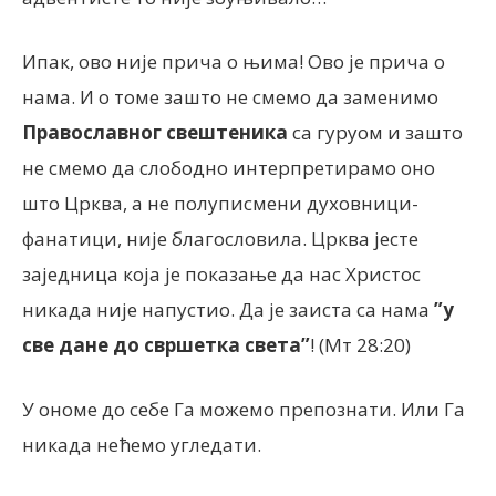
Ипак, ово није прича о њима! Ово је прича о
нама. И о томе зашто не смемо да заменимо
Православног свештеника
са гуруом и зашто
не смемо да слободно интерпретирамо оно
што Црква, а не полуписмени духовници-
фанатици, није благословила. Црква јесте
заједница која је показање да нас Христос
никада није напустио. Да је заиста са нама
”у
све дане до свршетка света”
! (Мт 28:20)
У ономе до себе Га можемо препознати. Или Га
никада нећемо угледати.