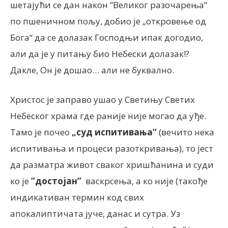
шетајући се дан након ”Великог разочарења”
по пшеничном пољу, добио је „откровење од
Бога“ да се долазак Господњи ипак догодио,
али да је у питању био Небески долазак!?
Дакле, Он је дошао… али не буквално.
Христос је заправо ушао у Светињу Светих
Небеског храма где раније није могао да уђе.
Тамо је почео
„суд испитивања“
(вечито нека
испитивања и процеси разоткривања), то јест
да разматра живот сваког хришћанина и суди
ко је
”достојан”
васкрсења, а ко није (такође
индикативан термин код свих
апокалиптичата јуче, данас и сутра. Уз