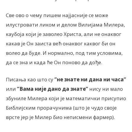
Све ово о чему пишем најјасније се може
илустровати ликом и делом Вилијама Милера,
каубоја који је заволео Христа, али не онаквог
какав је Он заиста већ онаквог каквог би он
волео да буде. И нормално, под тим условима,
да се зна и када ће Он поново да дође.
Писања као што су
”не знате ни дана ни часа”
или
”Вама није дано да знате”
нису ни мало
збуниле Милера који је математички присупио
Библијским прорачунима (што је чудо своје
врсте јер је Милер био неписмени фармер).