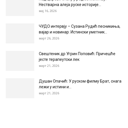
Нестварна алеја руске историје...
мај 16, 2026
ЧУДО интервју – Сузана Рудић песникиња,
вајар и новинар: Истински уметник...
март 26, 2026
Свештеник др Угрин Поповић: Причешће
јесте терапеутски лек
март 21, 2026
Душан Опачић: У руском филму Брат, снага
лежи у истини и...
март 21, 2026