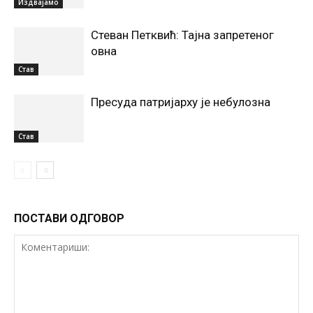
Издвајамо
Стеван Петквић: Тајна запретеног
овна
Став
Пресуда патријарху је небулозна
Став
ПОСТАВИ ОДГОВОР