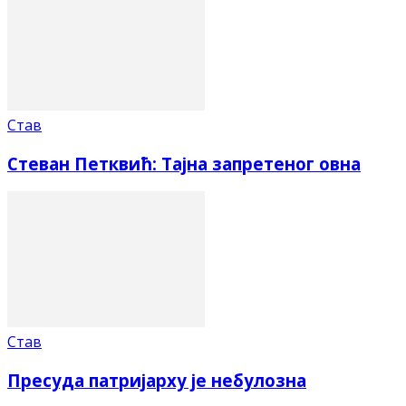
Став
Стеван Петквић: Тајна запретеног овна
Став
Пресуда патријарху је небулозна