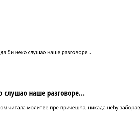
ада би неко слушао наше разговоре…
ко слушао наше разговоре…
мном читала молитве пре причешћа, никада нећу заборави