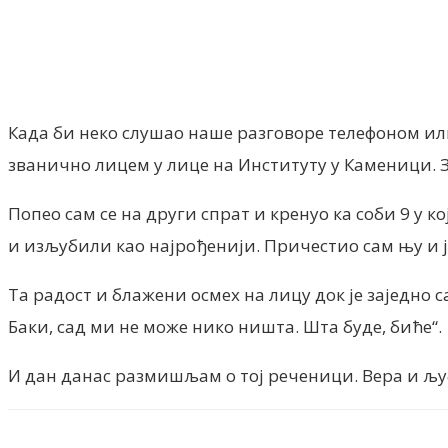
Facebook
X
ReddIt
Email
Pri
Када би неко слушао наше разговоре телефоном ил
званично лицем у лице на Институту у Каменици. Зв
Попео сам се на други спрат и кренуо ка соби 9 у ко
и изљубили као најрођенији. Причестио сам њу и ј
Та радост и блажени осмех на лицу док је заједно
Баки, сад ми не може нико ништа. Шта буде, биће“.
И дан данас размишљам о тој реченици. Вера и љуб