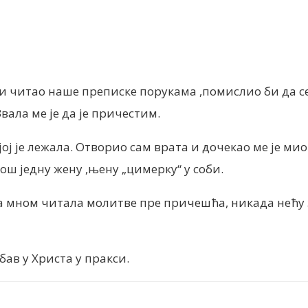
nt
и читао наше преписке порукама ,помислио би да се
ала ме је да је причестим.
јој је лежала. Отворио сам врата и дочекао ме је мио
ош једну жену ,њену „цимерку“ у соби.
 са мном читала молитве пре причешћа, никада нећу
ав у Христа у пракси.