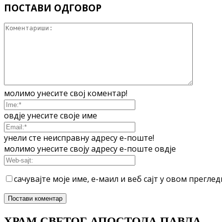
ПОСТАВИ ОДГОВОР
молимо унесите свој коментар!
овдје унесите своје име
унели сте неисправну адресу е-поште!
молимо унесите своју адресу е-поште овдје
сачувајте моје име, е-маил и веб сајт у овом прегл
ХРАМ СВЕТОГ АПОСТОЛА ПАВЛА