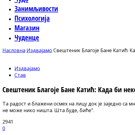
Занимљивости
Психологија
Магазин
Чуденце
Насловна
Издвајамо
Свештеник Благоје Бане Катић: К
Издвајамо
Став
Свештеник Благоје Бане Катић: Када би не
Та радост и блажени осмех на лицу док је заједно са 
не може нико ништа. Шта буде, биће".
2941
0