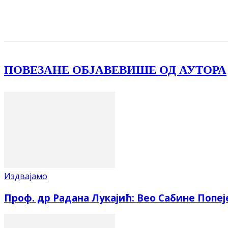
Facebook
X
ReddIt
Email
Pri
ПОВЕЗАНЕ ОБЈАВЕ
ВИШЕ ОД АУТОРА
Издвајамо
Проф. др Радана Лукајић: Вео Сабине Попеј