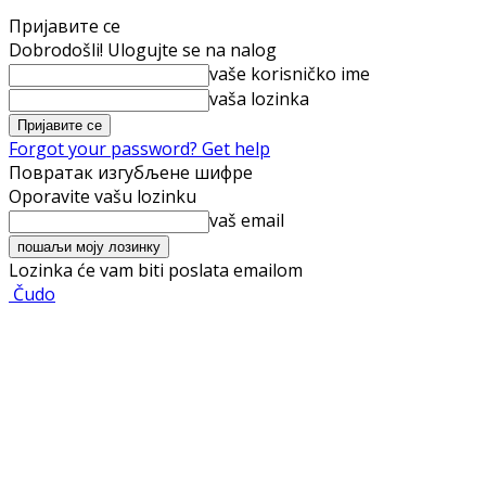
Пријавите се
Dobrodošli! Ulogujte se na nalog
vaše korisničko ime
vaša lozinka
Forgot your password? Get help
Повратак изгубљене шифре
Oporavite vašu lozinku
vaš email
Lozinka će vam biti poslata emailom
Čudo