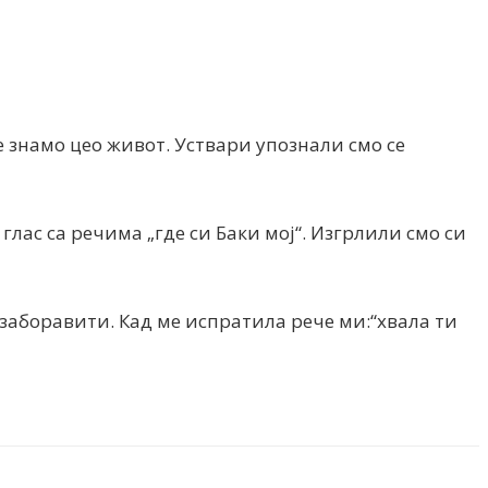
 знамо цео живот. Уствари упознали смо се
 глас са речима „где си Баки мој“. Изгрлили смо си
 заборавити. Кад ме испратила рече ми:“хвала ти