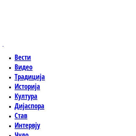
Вести
Видео
Традиција
Историја
Култура
Дијаспора
Став
Интервју
Чудо