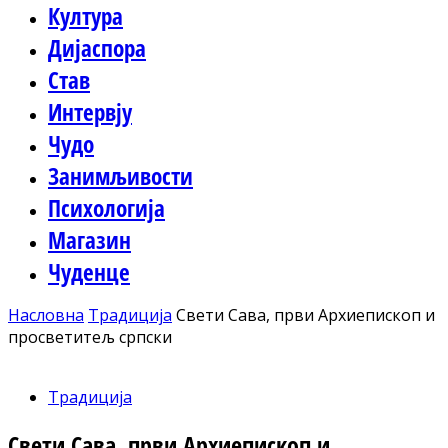
Култура
Дијаспора
Став
Интервју
Чудо
Занимљивости
Психологија
Магазин
Чуденце
Насловна
Традиција
Свети Сава, први Архиепископ и
просветитељ српски
Традиција
Свети Сава, први Архиепископ и