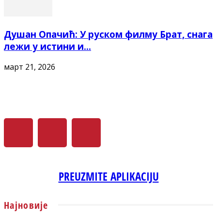
Душан Опачић: У руском филму Брат, снага
лежи у истини и...
март 21, 2026
PREUZMITE APLIKACIJU
Најновије