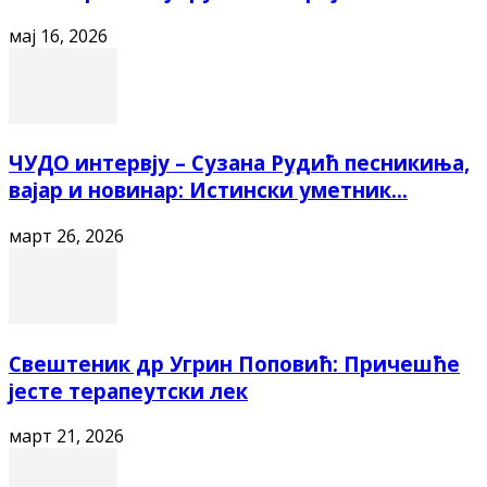
мај 16, 2026
ЧУДО интервју – Сузана Рудић песникиња,
вајар и новинар: Истински уметник...
март 26, 2026
Свештеник др Угрин Поповић: Причешће
јесте терапеутски лек
март 21, 2026