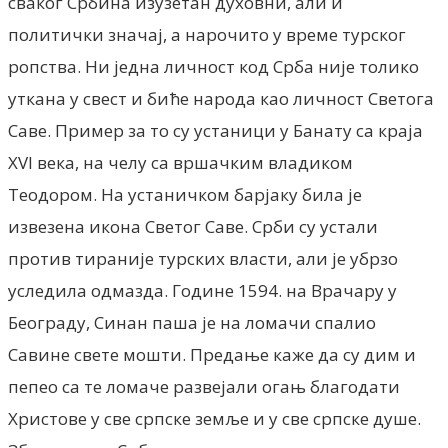
сваког Србина изузетан духовни, али и
политички значај, а нарочито у време турског
ропства. Ни једна личност код Срба није толико
уткана у свест и биће народа као личност Светога
Саве. Пример за то су устаници у Банату са краја
XVI века, на челу са вршачким владиком
Теодором. На устаничком барјаку била је
извезена икона Светог Саве. Срби су устали
против тираније турских власти, али је убрзо
уследила одмазда. Године 1594. на Врачару у
Београду, Синан паша је на ломачи спалиo
Савине свете мошти. Предање каже да су дим и
пепео са те ломаче развејали огањ благодати
Христове у све српске земље и у све српске душе.