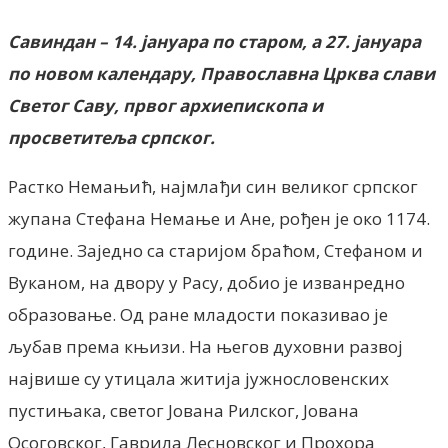
Савиндан – 14. јануара по старом, а 27. јануара
по новом календару, Православна Црква слави
Светог Саву, првог архиепископа и
просветитеља српског.
Растко Немањић, најмлађи син великог српског
жупана Стефана Немање и Ане, рођен је око 1174.
године. Заједно са старијом браћом, Стефаном и
Вуканом, на двору у Расу, добио је изванредно
образовање. Од ране младости показивао је
љубав према књизи. На његов духовни развој
највише су утицала житија јужнословенских
пустињака, светог Јована Рилског, Јована
Осоговског, Гаврила Лесновског и Прохора