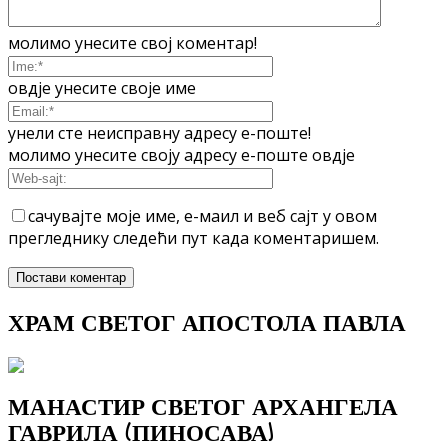
молимо унесите свој коментар!
овдје унесите своје име
унели сте неисправну адресу е-поште!
молимо унесите своју адресу е-поште овдје
сачувајте моје име, е-маил и веб сајт у овом
прегледнику следећи пут када коментаришем.
ХРАМ СВЕТОГ АПОСТОЛА ПАВЛА
МАНАСТИР СВЕТОГ АРХАНГЕЛА
ГАВРИЛА (ПИНОСАВА)