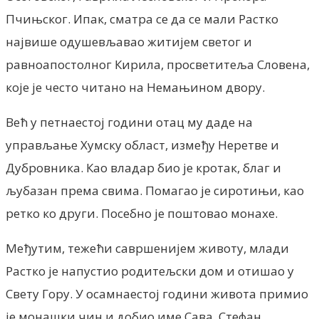
Пчињског. Ипак, сматра се да се мали Растко
највише одушевљавао житијем светог и
равноапостолног Кирила, просветитеља Словена,
које је често читано на Немањином двору.
Већ у петнаестој години отац му даде на
управљање Хумску област, између Неретве и
Дубровника. Као владар био је кротак, благ и
љубазан према свима. Помагао је сиротињи, као
ретко ко други. Посебно је поштовао монахе.
Међутим, тежећи савршенијем животу, млади
Растко је напустио родитељски дом и отишао у
Свету Гору. У осамнаестој години живота примио
је монашки чин и добио име Сава. Стефан