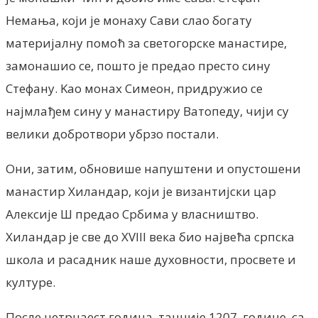
Немања, који је монаху Сави слао богату
материјалну помоћ за светогорске манастире,
замонашио се, пошто је предао престо сину
Стефану. Kао монах Симеон, придружиo се
најмлађем сину у манастиру Ватопеду, чији су
велики добротвори убрзо постали.
Они, затим, обновише напуштени и опустошени
манастир Хиландар, који је византијски цар
Алексије Ш предао Србима у власништво.
Хиландар је све до XVIII века био највећа српска
школа и расадник наше духовности, просвете и
културе.
После четрнаест година, тачније 1207. године, са