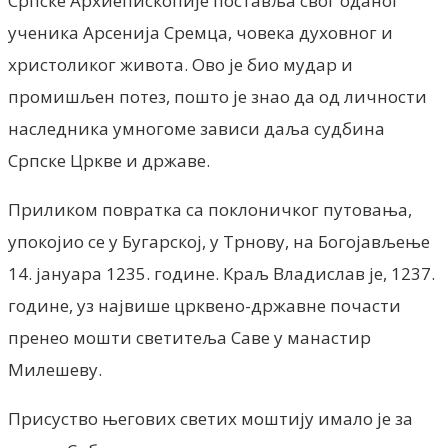
Српске Архиепископије поставља свог оданог
ученика Арсенија Сремца, човека духовног и
христоликог живота. Ово је био мудар и
промишљен потез, пошто је знао да од личности
наследника умногоме зависи даља судбина
Српске Цркве и државе.
Приликом повратка са поклоничког путовања,
упокојио се у Бугарској, у Трнову, на Богојављење
14. јануара 1235. године. Краљ Владислав је, 1237.
године, уз највише црквено-државне почасти
пренео мошти светитеља Саве у манастир
Милешеву.
Присуство његових светих моштију имало је за