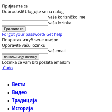
Пријавите се
Dobrodošli! Ulogujte se na nalog
vaše korisničko ime
vaša lozinka
Forgot your password? Get help
Повратак изгубљене шифре
Oporavite vašu lozinku
vaš email
Lozinka će vam biti poslata emailom
Čudo
Вести
Видео
Традиција
Историја