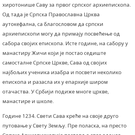
хиротонише Саву за првог српског архиепископа.
Од тада је Српска Православна Црква
аутокефална, са благословом да српски
архиепископи могу да примају посвећење од
сабора својих епископа. Исте године, на сабору у
манастиру Жичи који је постао седиште
самосталне Српске Цркве, Сава од својих
најбољих ученика изабра и посвети неколико
епископа и разасла их у епархије широм
отачаства. У Србији подиже многе цркве,
манастире и школе.
Године 1234. Свети Сава креће на своје друго
путовање у Свету Земљу. Пре поласка, на престо