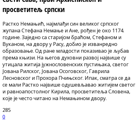
просветитељ српски
Растко Немањић, најмлађи син великог српског
жупана Стефана Немање и Ане, рођен је око 1174.
године. Заједно са старијом браћом, Стефаном и
Вуканом, на двору у Расу, добио је изванредно
образовање. Од ране младости показивао је љубав
према књизи. На његов духовни развој највише су
утицала житија јужнословенских пустињака, светог
Јована Рилског, Јована Осоговског, Гаврила
Лесновског и Прохора Пчињског. Ипак, сматра се да
се мали Растко највише одушевљавао житијем светог
и равноапостолног Кирила, просветитеља Словена,
које је често читано на Немањином двору.
285
0