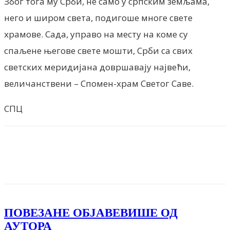
Због тога му Срби, не само у српским земљама,
него и широм света, подигоше многе свете
храмове. Сада, управо на месту на коме су
спаљене његове свете мошти, Срби са свих
светских меридијана довршавају највећи,
величанствени – Спомен-храм Светог Саве.
СПЦ
Facebook
X
ReddIt
Email
Pri
ПОВЕЗАНЕ ОБЈАВЕ
ВИШЕ ОД
АУТОРА