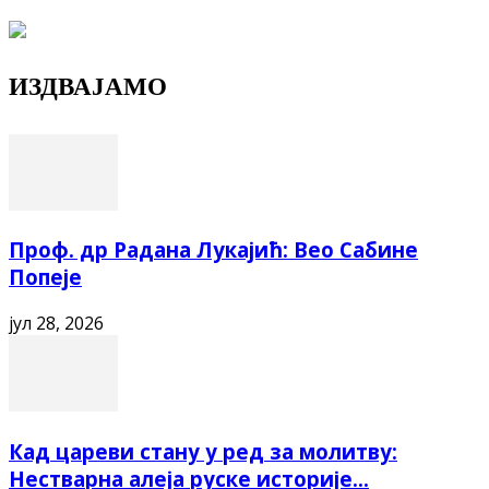
ИЗДВАЈАМО
Проф. др Радана Лукајић: Вео Сабине
Попеје
јул 28, 2026
Кад цареви стану у ред за молитву:
Нестварна алеја руске историје...