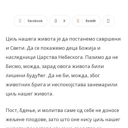
Facebook
X
ReddIt
Циљ нашега живота је да постанемо савршени
и Свети. Да се покажемо деца Божија и
наследници Царства Небескога. Пазимо да не
бисмо, можда, зарад овога живота били
лишени будућег. Да не би, можда, због
животних брига и неспокојстава занемарили
циљ нашег живота.
Пост, бдење, и молитва саме од себе не доносе
жељене плодове, зато што оне нису циљ нашег