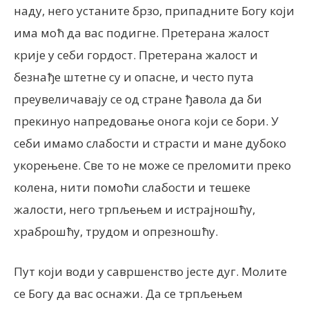
наду, него устаните брзо, припадните Богу који
има моћ да вас подигне. Претерана жалост
крије у себи гордост. Претерана жалост и
безнађе штетне су и опасне, и често пута
преувеличавају се од стране ђавола да би
прекинуо напредовање онога који се бори. У
себи имамо слабости и страсти и мане дубоко
укорењене. Све то не може се преломити преко
колена, нити помоћи слабости и тешеке
жалости, него трпљењем и истрајношћу,
храброшћу, трудом и опрезношћу.
Пут који води у савршенство јесте дуг. Молите
се Богу да вас оснажи. Да се трпљењем