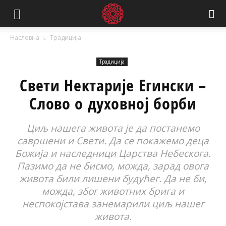
Насловна
Традиција
Традиција
Свети Нектарије Егински –
Слово о духовној борби
Циљ нашега живота је да постанемо
савршени и Свети. Да се покажемо деца
Божија и наследници Царства Небескога.
Пазимо да не бисмо, можда, зарад овога
живота били лишени будућег. Да не би,
можда, због животних брига и
неспокојстава занемарили циљ нашег
живота.