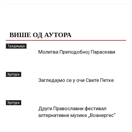
ПОВЕЗАНЕ ОБЈАВЕ
ВИШЕ ОД АУТОРА
Традиција
Молитва Преподобној Параскеви
Култура
Загледајмо се у очи Свете Петке
Култура
Други Православни фестивал
алтернативне музике „Воанергес“