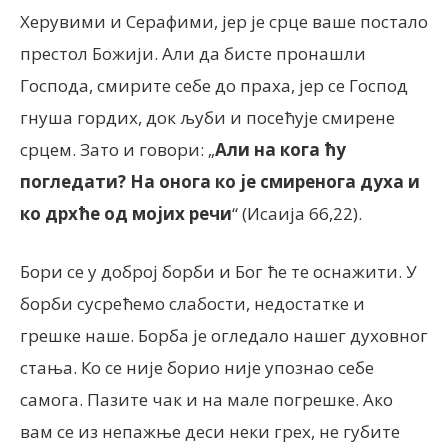
Херувими и Серафими, јер је срце ваше постало
престол Божији. Али да бисте пронашли
Господа, смирите себе до праха, јер се Господ
гнуша гордих, док љуби и посећује смирене
срцем. Зато и говори: „
Али на кога ћу
погледати? На онога ко је смиренога духа и
ко дрхће од мојих речи
“ (Исаија 66,22).
Бори се у доброј борби и Бог ће те оснажити. У
борби сусрећемо слабости, недостатке и
грешке наше. Борба је огледало нашег духовног
стања. Ко се није борио није упознао себе
самога. Пазите чак и на мале погрешке. Ако
вам се из непажње деси неки грех, не губите