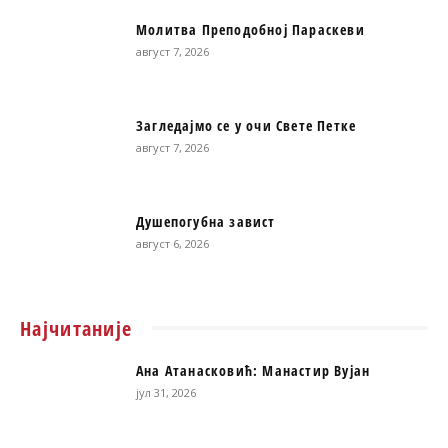
Молитва Преподобној Параскеви
август 7, 2026
Загледајмо се у очи Свете Петке
август 7, 2026
Душепогубна завист
август 6, 2026
Најчитаније
Ана Атанасковић: Манастир Вујан
јул 31, 2026