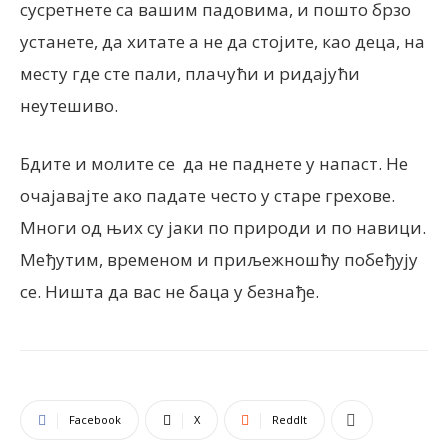
сусретнете са вашим падовима, и пошто брзо
устанете, да хитате а не да стојите, као деца, на
месту где сте пали, плачући и ридајући
неутешиво.
Бдите и молите се да не паднете у напаст. Не
очајавајте ако падате често у старе грехове.
Многи од њих су јаки по природи и по навици.
Међутим, временом и приљежношћу побеђују
се. Ништа да вас не баца у безнађе.
Facebook
X
ReddIt