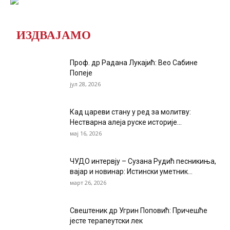
ИЗДВАЈАМО
Проф. др Радана Лукајић: Вео Сабине
Попеје
јул 28, 2026
Кад цареви стану у ред за молитву:
Нестварна алеја руске историје...
мај 16, 2026
ЧУДО интервју – Сузана Рудић песникиња,
вајар и новинар: Истински уметник...
март 26, 2026
Свештеник др Угрин Поповић: Причешће
јесте терапеутски лек