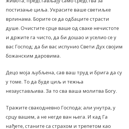
живота; представљају само средства за
постизање циља. Украсите ваше светиљке
врлинама. Борите се да одбаците страсти
душе. Очистите срце ваше од сваке нечистоте
и држите га чисто, да би дошао и уселио се у
вас Господ; да би вас испунио Свети Дух својим
божанским даровима.
Децо моја љубљена, сав ваш труд и брига да су
у томе. То да буде циљ и тежња
незаустављива. За то сва ваша молитва Богу.
Тражите свакодневно Господа; али унутра, у
срцу вашем, а не негде ван њега. И кад Га
нађете, станите са страхом и трепетом као