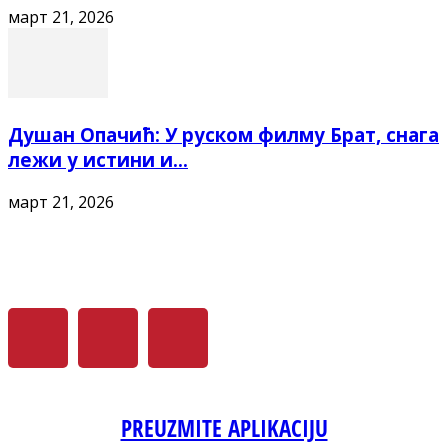
март 21, 2026
Душан Опачић: У руском филму Брат, снага
лежи у истини и...
март 21, 2026
PREUZMITE APLIKACIJU