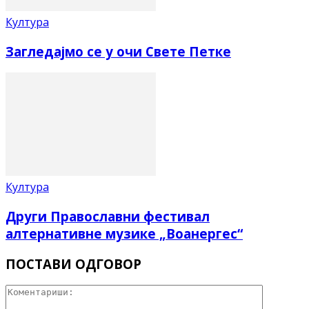
Култура
Загледајмо се у очи Свете Петке
Култура
Други Православни фестивал
алтернативне музике „Воанергес“
ПОСТАВИ ОДГОВОР