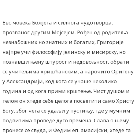
Facebook
X
ReddIt
Email
Pri
Ево човека Божјега и силнога чудотворца,
прозваног другим Мојсејем. Рођен од родитеља
незнабожних но знатних и богатих, Григорије
најпре учи философију јелинску и мисирску, но
познавши њену штурост и недовољност, обрати
се учитељима хришћанским, а нарочито Оригену
у Александрији, код кога се учаше неколико
година и од кога прими крштење. Чист душом и
телом он хтеде себе целога посветити само Христу
Богу, због чега се удаљи у пустињу, где у мучним
подвизима проведе дуго времена. Слава о њему
пронесе се свуда, и Федим еп. амасијски, хтеде га