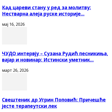
Кад цареви стану у ред за молитву:
Нестварна алеја руске историје...
мај 16, 2026
ЧУДО интервју – Сузана Рудић песникиња,
вајар и новинар: Истински уметник...
март 26, 2026
Свештеник др Угрин Поповић: Причешће
јесте терапеутски лек