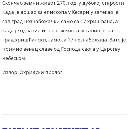
Скончао земни живот 270. год. у дубокој старости.
Када је дошао за епископа у Кесарију затекао је
сав град незнабожачки само са 17 хришћана, а
када је одлазио из овог живота оставио је сав
град хришћански, само са 17 незнабожаца. Зато је
примио венац славе од Господа свога у Царству
небеском.
Извор: Охридски пролог
Facebook
X
ReddIt
Email
Pri