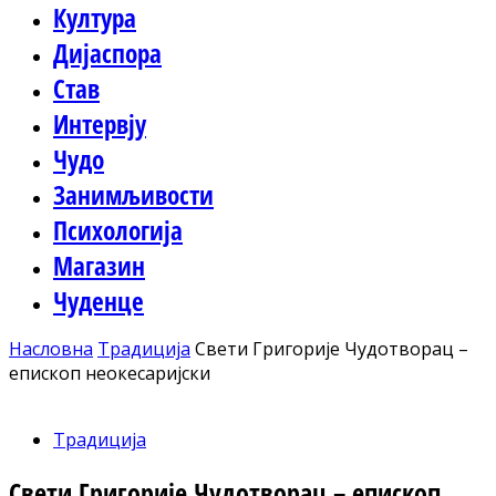
Култура
Дијаспора
Став
Интервју
Чудо
Занимљивости
Психологија
Магазин
Чуденце
Насловна
Традиција
Свети Григорије Чудотворац –
епископ неокесаријски
Традиција
Свети Григорије Чудотворац – епископ