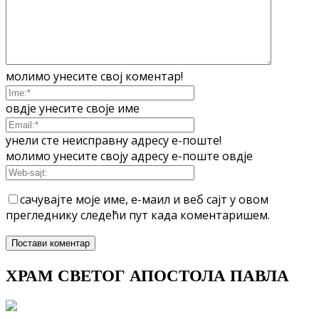
молимо унесите свој коментар!
овдје унесите своје име
унели сте неисправну адресу е-поште!
молимо унесите своју адресу е-поште овдје
сачувајте моје име, е-маил и веб сајт у овом
прегледнику следећи пут када коментаришем.
ХРАМ СВЕТОГ АПОСТОЛА ПАВЛА