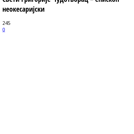
неокесаријски
245
0