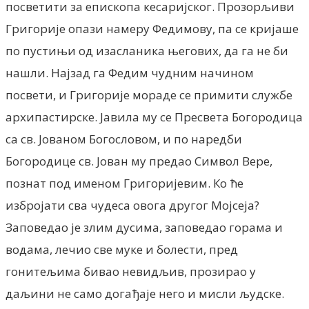
посветити за епископа кесаријског. Прозорљиви
Григорије опази намеру Федимову, па се кријаше
по пустињи од изасланика његових, да га не би
нашли. Најзад га Федим чудним начином
посвети, и Григорије мораде се примити службе
архипастирске. Јавила му се Пресвета Богородица
са св. Јованом Богословом, и по наредби
Богородице св. Јован му предао Символ Вере,
познат под именом Григоријевим. Ко ће
избројати сва чудеса овога другог Мојсеја?
Заповедао је злим дусима, заповедао горама и
водама, лечио све муке и болести, пред
гонитељима бивао невидљив, прозирао у
даљини не само догађаје него и мисли људске.