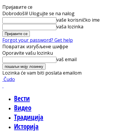
Пријавите се
Dobrodošli! Ulogujte se na nalog
vaše korisničko ime
vaša lozinka
Forgot your password? Get help
Повратак изгубљене шифре
Oporavite vašu lozinku
vaš email
Lozinka će vam biti poslata emailom
Čudo
Вести
Видео
Традиција
Историја