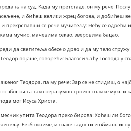
реда њ на суд. Када му претстаде, он му рече: Посл
васељене, и бићеш велики жрец богова, и добићеш в
 и прекрстивши се рече мучитељу: Нећу се одрећи им
кама мучио, мачевима секао, зверовима бацао.
еди да светитеља обесе о дрво и да му тело стружу
 Теодор појаше, говорећи: Благосиљаћу Господа у сва
еног Теодора, па му рече: Зар се не стидиш, о нај
што због њега тако неразумно трпиш толике муке и к
пода мог Исуса Христа.
намесник упита Теодора преко бирова: Хоћеш ли бог
итељу: Безбожниче, и сваке гадости и обмане испуње