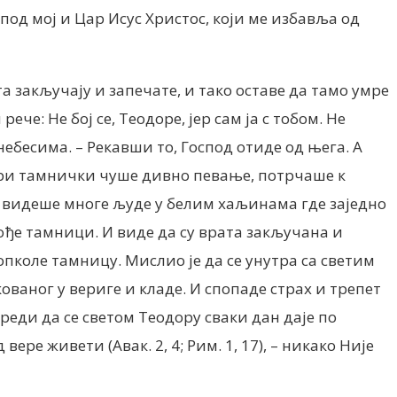
спод мој и Цар Исус Христос, који ме избавља од
а закључају и запечате, и тако оставе да тамо умре
че: Нe бој се, Теодоре, јер сам ја с тобом. Нe
ебесима. – Рекавши то, Господ отиде од њега. А
жари тамнички чуше дивно певање, потрчаше к
и видеше многе људе у белим хаљинама где заједно
ође тамници. И виде да су врата закључана и
опколе тамницу. Мислио је да се унутра са светим
ованог у вериге и кладе. И спопаде страх и трепет
еди да се светом Теодору сваки дан даје по
ре живети (Авак. 2, 4; Рим. 1, 17), – никако Није