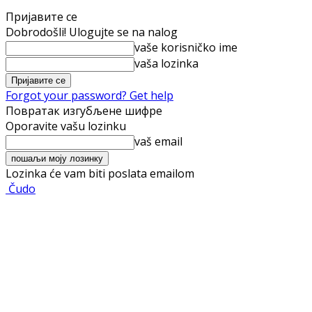
Пријавите се
Dobrodošli! Ulogujte se na nalog
vaše korisničko ime
vaša lozinka
Forgot your password? Get help
Повратак изгубљене шифре
Oporavite vašu lozinku
vaš email
Lozinka će vam biti poslata emailom
Čudo