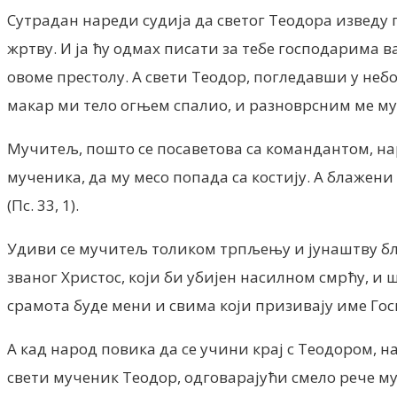
Сутрадан нареди судија да светог Теодора изведу п
жртву. И ја ћу одмах писати за тебе господарима 
овоме престолу. А свети Теодор, погледавши у небо
макар ми тело огњем спалио, и разноврсним ме му
Мучитељ, пошто се посаветова са командантом, нар
мученика, да му месо попада са костију. А блажени
(Пс. 33, 1).
Удиви се мучитељ толиком трпљењу и јунаштву блаж
званог Христос, који би убијен насилном смрћу, и 
срамота буде мени и свима који призивају име Гос
А кад народ повика да се учини крај с Теодором, 
свети мученик Теодор, одговарајући смело рече муч