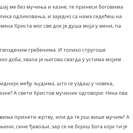
ушај ме без мучења и казне, те принеси боговима
елика одликовања, и заједно са нама седећеш на
ена Христа мог све док је душа моја у мени, па
 гвозденим гребенима. И толико стругоше
ко доба, хвала је његова свагда у устима мојим
беднији међу људима, што се уздаш у човека,
азне? А свети Христов мученик одговори: Нека ова
овима принети жртву, или да те још више мучим? А
ни, сине ђавољи, зар се не бојиш Бога који ти је