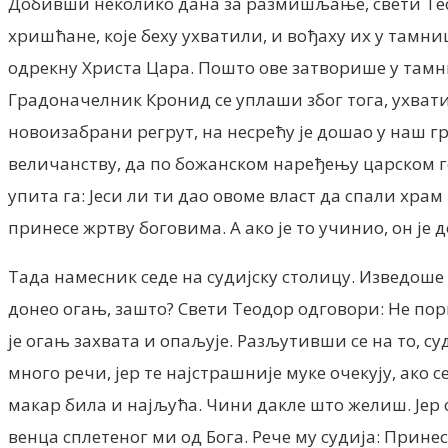
Добивши неколико дана за размишљање, свети Тео
хришћане, које беху ухватили, и вођаху их у тамни
одрекну Христа Цара. Пошто ове затворише у тамн
Градоначелник Кронид се уплаши због тога, ухвати 
новоизабрани регрут, на несрећу је дошао у наш гр
величанству, да по божанском наређењу царском го
упита га: Јеси ли ти дао овоме власт да спали храм
принесе жртву боговима. А ако је то учинио, он је
Тада намесник седе на судијску столицу. Изведоше 
донео огањ, зашто? Свети Теодор одговори: Нe пори
је огањ захвата и опаљује. Разљутивши се на то, с
много речи, јер те најстрашније муке очекују, ако
макар била и најљућа. Чини дакле што желиш. Јер оч
венца сплетеног ми од Бога. Рече му судија: Прине