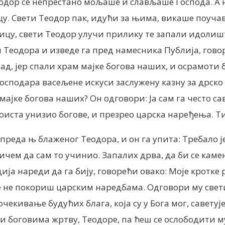
дор се непрестано мољаше и слављаше Господа. А н
цу. Свети Теодор пак, идући за њима, викаше поуча
ицу, свети Теодор улучи прилику те запали идолишт
Теодора и изведе га пред намесника Публија, говор
ад, јер спали храм мајке богова наших, и осрамоти б
сподара васељене искуси заслужену казну за дрско 
 мајке богова наших? Он одговори: Ја сам га често с
 доиста унизио богове, и презрео царска наређења. 
преда њ блаженог Теодора, и он га упита: Требало је
чем да сам то учинио. Запалих дрва, да би се камен
удија нареди да га бију, говорећи овако: Моје кротк
 се не покориш царским наредбама. Одговори му свети
екивање будућих блага, која су у Бога мог, саветује
си боговима жртву, Теодоре, па ћеш се ослободити му