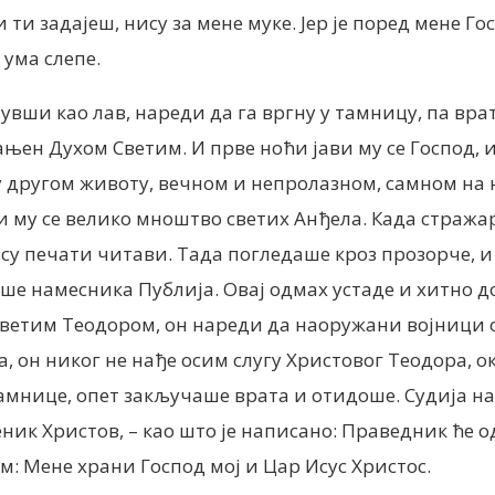
ти задајеш, нису за мене муке. Јер је поред мене Го
 ума слепе.
увши као лав, нареди да га вргну у тамницу, па врат
ен Духом Светим. И прве ноћи јави му се Господ, и ре
у другом животу, вечном и непролазном, самном на н
жи му се велико мноштво светих Анђела. Када стра
су печати читави. Тада погледаше кроз прозорче, 
ше намесника Публија. Овај одмах устаде и хитно д
 светим Теодором, он нареди да наоружани војници 
 он никог не нађе осим слугу Христовог Теодора, ок
мнице, опет закључаше врата и отидоше. Судија нар
к Христов, – као што је написано: Праведник ће од ве
м: Мене храни Господ мој и Цар Исус Христос.