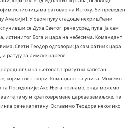
ни, који окусе од идолских жртава, ослободе
 својим исписницама ратовао на Истоку, би преведен
аду Амасији]. У овом пуку стадоше нехришћани
пунивши се Духа Светог, рече усред пука: Ја сам
, истинитог Бoгa и цара на небесима. Командант
овима. Свети Теодор одговори: Ја сам ратник цара
 и ратују за римске цареве.
 једнородног Сина његовог. Присутни капетан
не, којим све створи. Командант га упита: Можемо
та га Посидоније: Ако Њега познамо, онда можемо
авите таму и кратковремене цареве земаљске, па
Вринка рече капетану: Оставимо Теодора неколико