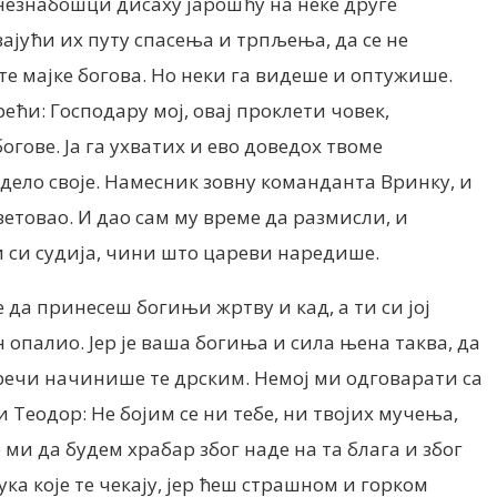
езнабошци дисаху јарошћу на неке друге
вајући их путу спасења и трпљења, да се не
е мајке богова. Но неки га видеше и оптужише.
ећи: Господару мој, овај проклети човек,
огове. Ја га ухватих и ево доведох твоме
дело своје. Намесник зовну команданта Вринку, и
аветовао. И дао сам му време да размисли, и
Ти си судија, чини што цареви наредише.
 да принесеш богињи жртву и кад, а ти си јој
 опалио. Јер је ваша богиња и сила њена таква, да
е речи начинише те дрским. Немој ми одговарати са
 Теодор: Нe бојим се ни тебе, ни твојих мучења,
 ми да будем храбар због наде на та блага и због
ка које те чекају, јер ћеш страшном и горком