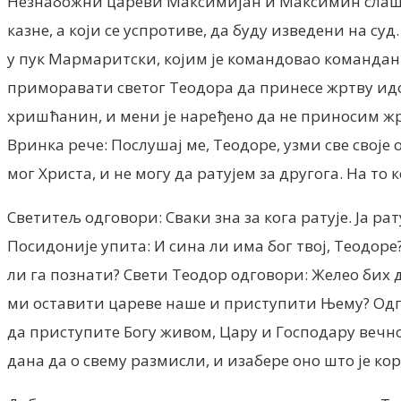
Незнабожни цареви Максимијан и Максимин слаше п
казне, а који се успротиве, да буду изведени на су
у пук Мармаритски, којим је командовао командант
приморавати светог Теодора да принесе жртву идол
хришћанин, и мени је наређено да не приносим жр
Вринка рече: Послушај ме, Теодоре, узми све своје
мог Христа, и не могу да ратујем за другога. На то
Светитељ одговори: Сваки зна за кога ратује. Ја р
Посидоније упита: И сина ли има бог твој, Теодоре
ли га познати? Свети Теодор одговори: Желео бих 
ми оставити цареве наше и приступити Њему? Одго
да приступите Богу живом, Цару и Господару вечно
дана да о свему размисли, и изабере оно што је ко