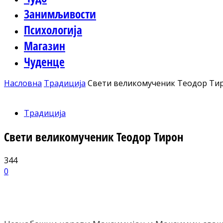
Занимљивости
Психологија
Магазин
Чуденце
Насловна
Традиција
Свети великомученик Теодор Ти
Традиција
Свети великомученик Теодор Тирон
344
0
Facebook
X
ReddIt
Email
Pri