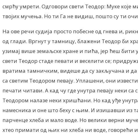
смрћу умрети. Одговори свети Теодор: Муке које ми 
твојих мучења. Но ти Га не видиш, пошто су ти очи
На ове речи судија просто побесне од гнева и, рикн
од глади. Вргнут у тамницу, блажени Теодор би храњ
узимај више земаљске хране и пића, јер ћеш бити 
свети Теодор стаде певати и веселити се; придру
вратима тамничким, видеше да су закључана и да 
са светим Теодором певају. Уплашени, они извести
печати читави. А кад чу где унутра певају неки са
Теодором налазе неки хришћани. Но кад уђе унутра,
намесника и оне што беху с њим. И изишавши из та
парченце хлеба и мало воде. Но велики верни мучени
хтео примати од њих ни хлеба ни воде, говорећи и