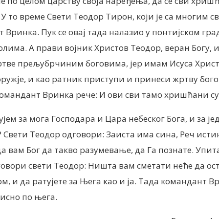
o целом царству своја наређења, да се сви хришћа
д. У то време Свети Теодор Тирон, који је са многим
 Вринка. Пук се овај тада налазио у понтијском гр
има. А прави војник Христов Теодор, веран Богу, ис
тве прељубрчиним боговима, јер имам Исуса Христа
 оружје, и као ратник приступи и принеси жртву бог
 командант Вринка рече: И ови сви тамо хришћани су,
атујем за мога Господара и Цара небеског Бога, и за
? Свети Теодор одговори: Заиста има сина, Реч исти
да вам Бог да такво разумевање, да Га познате. Упи
вори свети Теодор: Ништа вам сметати неће да ост
м, и да ратујете за Њега као и ја. Тада командант 
рисно по њега.