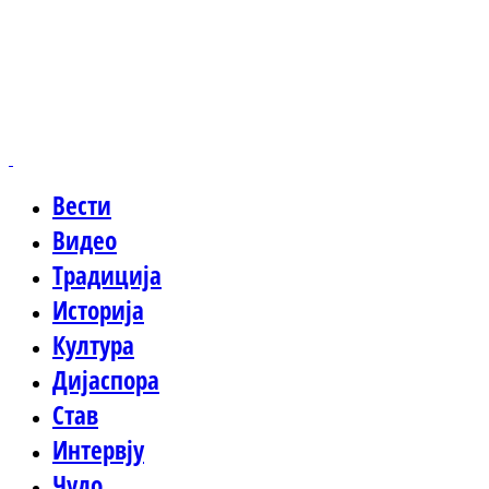
Вести
Видео
Традиција
Историја
Култура
Дијаспора
Став
Интервју
Чудо