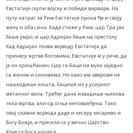
Евстатије скупи војску и победи варваре. На
путу натраг за Рим Евстатије прона ђе и своју
жену и оба сина. Када стиже у Рим, цар Тра јан
беше умро, и цар Адријан беше на престолу.
Кад Адријан позва војводу Евстатија да
принесу жртве боговима, Евстатије м у рече, да
је он хришћанин. Цар га баци на муке заједно
са женом и синовима. Но како им зверови не
нашкодише ништа, бацише их у усијаног
металног вола. Трећег дана извадише њихова
тела мртва, али од огња неповређена. Тако
овај славни војвода даде и кесару кесарево и
Богу Божје, и пресели се у вечно Царство
Христа Бога нашега.