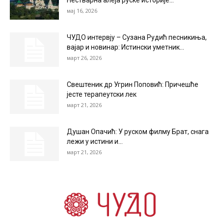
мај 16, 2026
ЧУДО интервју – Сузана Рудић песникиња,
вајар и новинар: Истински уметник...
март 26, 2026
Свештеник др Угрин Поповић: Причешће
јесте терапеутски лек
март 21, 2026
Душан Опачић: У руском филму Брат, снага
лежи у истини и...
март 21, 2026