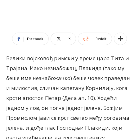
Facebook
X
ReddIt
Велики војсковођ римски у време цара Тита и
Трајана. Иако незнабожац, Плакида (тако му
беше име незнабожачко) беше човек праведан
и милостив, сличан капетану Корнилију, кога
крсти апостол Петар (Дела ап. 10). Ходећи
једном у лов, он погна једног јелена. Божјим
Промислом јави се крст светао међу роговима
јелена, и дође глас Господњи Плакиди, који
овога упућиваше, да иде свештенику