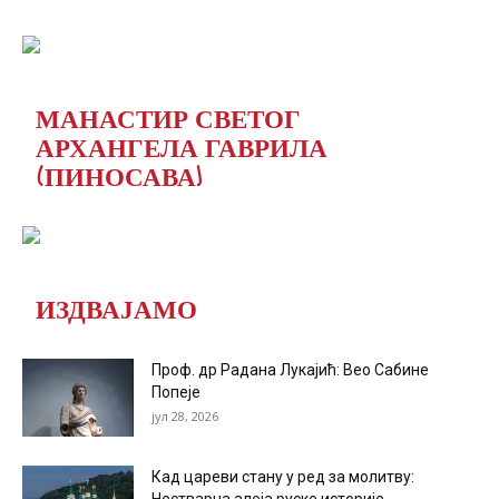
МАНАСТИР СВЕТОГ
АРХАНГЕЛА ГАВРИЛА
(ПИНОСАВА)
ИЗДВАЈАМО
Проф. др Радана Лукајић: Вео Сабине
Попеје
јул 28, 2026
Кад цареви стану у ред за молитву:
Нестварна алеја руске историје...