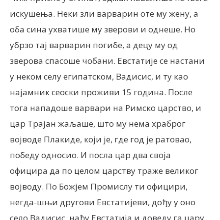
искушења. Неки зли варварин оте му жену, а
оба сина ухватише му зверови и однеше. Но
убрзо тај варварин погибе, а децу му од
зверова спасоше чобани. Евстатије се настани
у неком селу египатском, Вадисис, и ту као
најамник сеоски проживи 15 година. После
тога нападоше варвари на Римско царство, и
цар Трајан жаљаше, што му нема храброг
војводе Плакиде, који је, где год је ратовао,
победу односио. И посла цар два своја
официра да по целом царству траже великог
војводу. По Божјем Промислу ти официри,
негда-шњи другови Евстатијеви, дођу у оно
село Вадисис, нађу Евстатија и доведу га цару.