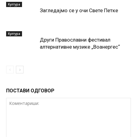
Култура
Загледајмо се у очи Свете Петке
Култура
Други Православни фестивал
алтернативне музике „Воанергес“
ПОСТАВИ ОДГОВОР