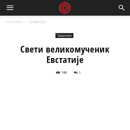
Насловна
Традиција
Традиција
Свети великомученик
Евстатије
169
0