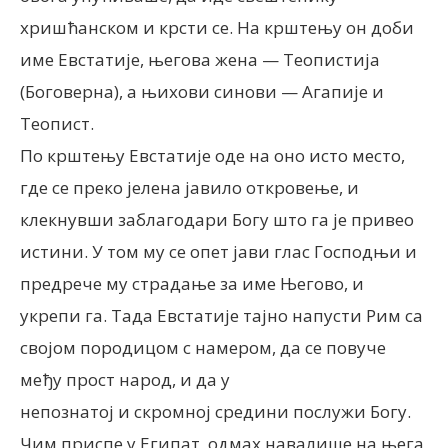
хришћанском и крсти се. На крштењу он доби
име Евстатије, његова жена — Теопистија
(Боговерна), а њихови синови — Агапије и
Теопист.
По крштењу Евстатије оде на оно исто место,
где се преко јелена јавило откровење, и
клекнувши заблагодари Богу што га је привео
истини. У том му се опет јави глас Господњи и
предрече му страдање за име Његово, и
укрепи га. Тада Евстатије тајно напусти Рим са
својом породицом с намером, да се повуче
међу прост народ, и да у
непознатој и скромној средини послужи Богу.
Чим приспе у Египат, одмах навалише на њега