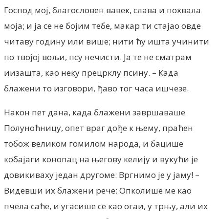
Господ мој, благословен вавек, слава и похвала
моја; и ја се не бојим тебе, макар ти стајао овде
читаву годину или више; нити ћу ишта учинити
по твојој вољи, псу нечисти. Ја те не сматрам
иизашта, као неку прецрклу псину. – Када
блажени то изговори, ђаво тог часа ишчезе.
Након пет дана, када блажени завршаваше
Полуноћницу, опет враг дође к њему, праћен
тобож великом гомилом народа, и бацише
кобајаги конопац на његову келију и вукући је
довикиваху један другоме: Вргнимо је у јаму! –
Видевши их блажени рече: Опколише ме као
пчела саће, и угасише се као огаи, у трњу, али их