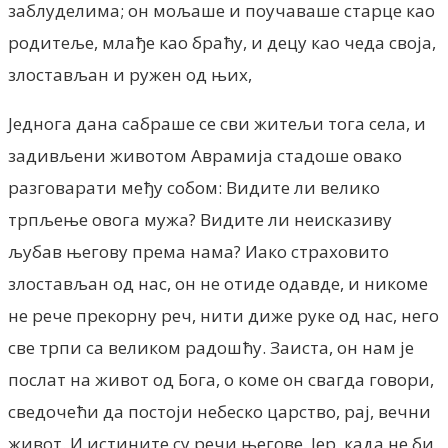
заблуделима; он мољаше и поучаваше старце као
родитеље, млађе као браћу, и децу као чеда своја,
злостављан и ружен од њих,
Једнога дана сабраше се сви житељи тога села, и
задивљени животом Аврамија стадоше овако
разговарати међу собом: Видите ли велико
трпљење овога мужа? Видите ли неисказиву
љубав његову према нама? Иако страховито
злостављан од нас, он не отиде одавде, и никоме
не рече прекорну реч, нити диже руке од нас, него
све трпи са великом радошћу. Заиста, он нам је
послат на живот од Бога, о коме он свагда говори,
сведочећи да постоји небеско царство, рај, вечни
живот. И истините су речи његове. Јер, када не би