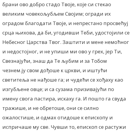
брани ово добро стадо Твоје, које си стекао
великим човекољубљем Својим; огради их
оградом благодати Твоје, и непрестано просвећуј
срца њихова, да би, угодивши Теби, удостојили се
Небесног Царства Твог. Заштити и мене немоћног
и недостојног, и не упиши ми ово у грех, јер Ти,
Свезнајући, знаш да Те љубим и за Тобом
чезнем.ју свом дођоше к цркви, и иштући
светитеља не нађоше га; и чудећи се хођаху као
изгубљене овце; и са сузама призивајући по
имену свога пастира, искаху га. И пошто га свуда
тражише, и не обретоше, они се силно
ожалостише, и одмах отидоше к епископу и
испричаше му све. Чувши то, епископ се растужи