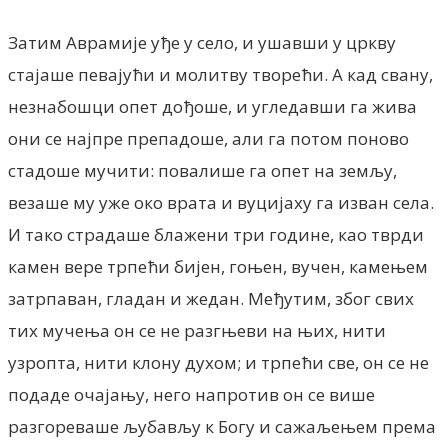
Затим Аврамије уђе у село, и ушавши у цркву
стајаше певајући и молитву творећи. А кад свану,
незнабошци опет дођоше, и угледавши га жива
они се најпре препадоше, али га потом поново
стадоше мучити: повалише га опет на земљу,
везаше му уже око врата и вуцијаху га изван села.
И тако страдаше блажени три године, као тврди
камен вере трпећи бијен, гоњен, вучен, камењем
затрпаван, гладан и жедан. Међутим, због свих
тих мучења он се не разгњеви на њих, нити
узропта, нити клону духом; и трпећи све, он се не
подаде очајању, него напротив он се више
разгореваше љубављу к Богу и сажаљењем према