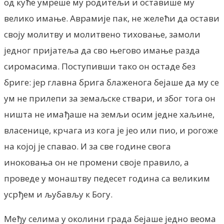
од куће умреше му родитељи и оставише му
велико имање. Аврамије пак, не желећи да остави
своју молитву и молитвено тиховање, замоли
једног пријатеља да сво његово имање разда
сиромасима. Поступивши тако он остаде без
бриге: јер главна брига блаженога бејаше да му се
ум не прилепи за земаљске ствари, и због тога он
ништа не имађаше на земљи осим једне хаљине,
власенице, крчага из кога је јео или пио, и рогоже
на којој је спавао. И за све године свога
иноковања он не промени своје правило, а
проведе у монаштву педесет година са великим
усрђем и љубављу к Богу.
Међу селима у околини града бејаше једно веома