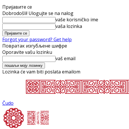
Пријавите се
Dobrodošli! Ulogujte se na nalog
vaše korisničko ime
vaša lozinka
Forgot your password? Get help
Повратак изгубљене шифре
Oporavite vašu lozinku
vaš email
Lozinka će vam biti poslata emailom
Čudo