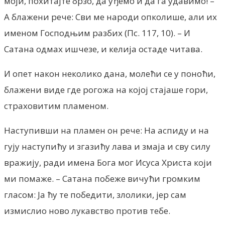
моји, похитајте брзо, да уђемо и да га удавимо! –
А блажени рече: Сви ме народи опколише, али их
именом Господњим разбих (Пс. 117, 10). – И
Сатана одмах ишчезе, и келија остаде читава.
И опет након неколико дана, молећи се у поноћи,
блажени виде где рогожа на којој стајаше гори,
страховитим пламеном.
Наступивши на пламен он рече: На аспиду и на
гују наступићу и згазићу лава и змаја и сву силу
вражију, ради имена Бога мог Исуса Христа који
ми помаже. – Сатана побеже вичући громким
гласом: Ја ћу те победити, злолики, јер сам
измислио ново лукавство против тебе.