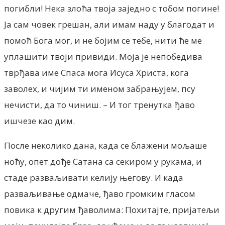
погибли! Нека злоћа твоја заједно с тобом погине!
Ја сам човек грешан, али имам наду у благодат и
помоћ Бога мог, и не бојим се тебе, нити ће ме
уплашити твоји привиди. Моја је непобедива
тврђава име Спаса мога Исуса Христа, кога
заволех, и чијим ти именом забрањујем, псу
нечисти, да то чиниш. – И тог тренутка ђаво
ишчезе као дим.
После неколико дана, када се блажени мољаше
ноћу, опет дође Сатана са секиром у рукама, и
стаде разваљивати келију његову. И када
разваљивање одмаче, ђаво громким гласом
повика к другим ђаволима: Похитајте, пријатељи