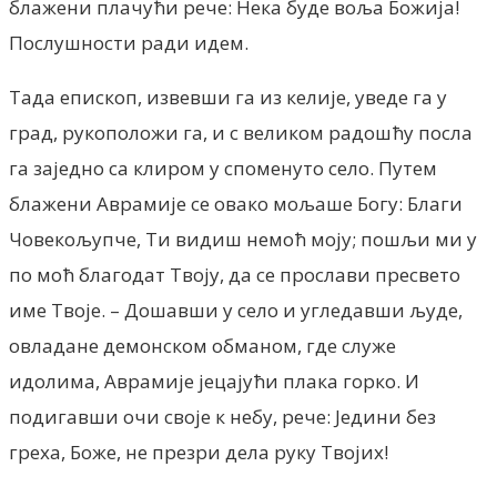
блажени плачући рече: Нека буде воља Божија!
Послушности ради идем.
Тада епископ, извевши га из келије, уведе га у
град, рукоположи га, и с великом радошћу посла
га заједно са клиром у споменуто село. Путем
блажени Аврамије се овако мољаше Богу: Благи
Човекољупче, Ти видиш немоћ моју; пошљи ми у
по моћ благодат Твоју, да се прослави пресвето
име Твоје. – Дошавши у село и угледавши људе,
овладане демонском обманом, где служе
идолима, Аврамије јецајући плака горко. И
подигавши очи своје к небу, рече: Једини без
греха, Боже, не презри дела руку Твојих!