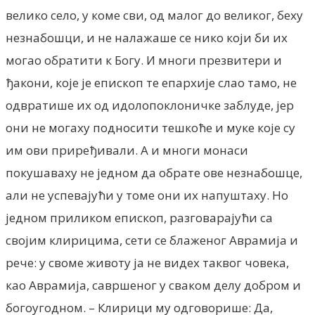
велико село, у коме сви, од малог до великог, беху
незнабошци, и не налажаше се нико који би их
могао обратити к Богу. И многи презвитери и
ђакони, које је епископ те епархије слао тамо, не
одвратише их од идолопоклоничке заблуде, јер
они не могаху подносити тешкоће и муке које су
им ови приређивали. А и многи монаси
покушаваху не једном да обрате ове незнабошце,
али не успевајући у томе они их напуштаху. Но
једном приликом епископ, разговарајући са
својим клирицима, сети се блаженог Аврамија и
рече: у своме животу ја не видех таквог човека,
као Аврамија, савршеног у сваком делу добром и
богоугодном. – Клирици му одговорише: Да,