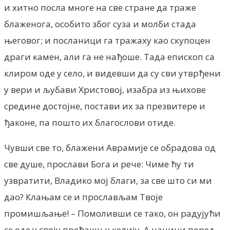
и хитно посла многе на све стране да траже
блаженога, особито због суза и молби стада
његовог; и посланици га тражаху као скупоцен
драги камен, али га не нађоше. Тада епископ са
клиром оде у село, и видевши да су сви утврђени
у вери и љубави Христовој, изабра из њихове
средине достојне, постави их за презвитере и
ђаконе, па пошто их благослови отиде.
Чувши све то, блажени Аврамије се обрадова од
све душе, прослави Бога и рече: Чиме ћу ти
узвратити, Владико мој благи, за све што си ми
дао? Клањам се и прослављам Твоје
промишљање! – Помоливши се тако, он радујући
се оде у своју пређашњу келију. А начини поред