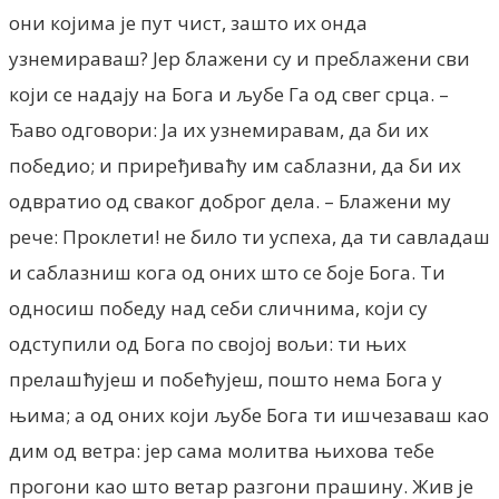
они којима је пут чист, зашто их онда
узнемираваш? Јер блажени су и преблажени сви
који се надају на Бога и љубе Га од свег срца. –
Ђаво одговори: Ја их узнемиравам, да би их
победио; и приређиваћу им саблазни, да би их
одвратио од сваког доброг дела. – Блажени му
рече: Проклети! не било ти успеха, да ти савладаш
и саблазниш кога од оних што се боје Бога. Ти
односиш победу над себи сличнима, који су
одступили од Бога по својој вољи: ти њих
прелашћујеш и побећујеш, пошто нема Бога у
њима; a од оних који љубе Бога ти ишчезаваш као
дим од ветра: јер сама молитва њихова тебе
прогони као што ветар разгони прашину. Жив је