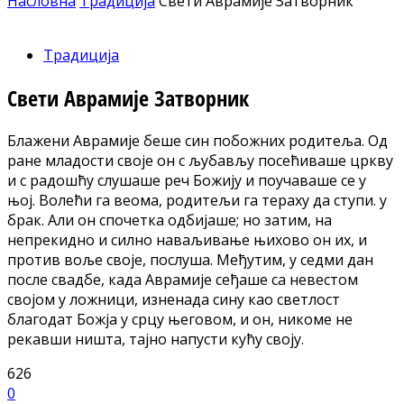
Насловна
Традиција
Свети Аврамије Затворник
Традиција
Свети Аврамије Затворник
Блажени Аврамије беше син побожних родитеља. Од
ране младости своје он с љубављу посећиваше цркву
и с радошћу слушаше реч Божију и поучаваше се у
њој. Волећи га веома, родитељи га тераху да ступи. у
брак. Али он спочетка одбијаше; но затим, на
непрекидно и силно наваљивање њихово он их, и
против воље своје, послуша. Међутим, у седми дан
после свадбе, када Аврамије сеђаше са невестом
својом у ложници, изненада сину као светлост
благодат Божја у срцу његовом, и он, никоме не
рекавши ништа, тајно напусти кућу своју.
626
0