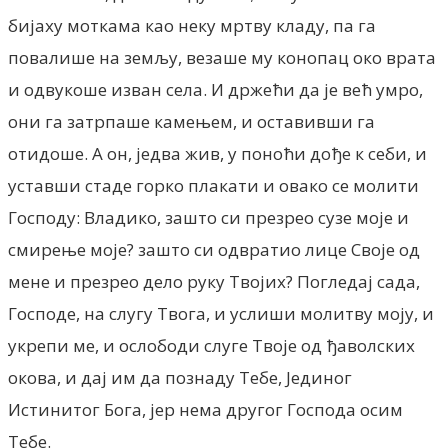
бијаху моткама као неку мртву кладу, па га
повалише на земљу, везаше му конопац око врата
и одвукоше изван села. И држећи да је већ умро,
они га затрпаше камењем, и оставивши га
отидоше. А он, једва жив, у поноћи дође к себи, и
уставши стаде горко плакати и овако се молити
Господу: Владико, зашто си презрео сузе моје и
смирење моје? зашто си одвратио лице Своје од
мене и презрео дело руку Твојих? Погледај сада,
Господе, на слугу Твога, и услиши молитву моју, и
укрепи ме, и ослободи слуге Твоје од ђаволских
окова, и дај им да познаду Тебе, Јединог
Истинитог Бога, јер нема другог Господа осим
Тебе.