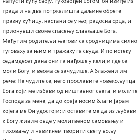
напусти кућу своју. Руковођен Богом, он изиђе из
града и на два потркалишта даљине обрете
празну кућицу, настани се у њој радосна срца, и
прионувши своме спасењу слављаше Бога.
Међутим родитељи његови са сродницима силно
туговаху за њим и тражаху га свуда. И по истеку
седамдесет дана они га нађоше у келији где се
моли Богу, и веома се зачудише. А блажени им
рече: He чудите се, него прославите човекољупца
Бога који ме избави од ништавног света; и молите
Господа за мене, да до краја носим благи јарам
којега ме Он удостоји; и оставите ме да из љубави
к Богу живим овде у молитвеном самовању и
тиховању и навикнем творити свету вољу