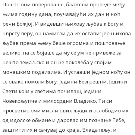
Пошто они повероваше, блажени проведе међу
њима годину дана, поучавајући их дан и ноћ
речи Божјој. И видевши њихову љубав к Богу и
чврсту веру, он намисли да их остави: јер њихова
љубав према њему беше огромна и поштовање
велико, па се бојаше да му се ум не привеже за
нешто земаљско и он не поколеба у својим
монашким подвизима. И уставши једном ноћу он
се овако помоли Богу: Једини Безгрешни, Једини
Свети који у светима почиваш, Једини
Човекољупче и милосрдни Владико, Ти си
просветио очи мисли ових људи и ослободио их
од идолске обмане и даровао им познање Тебе,
заштити их и сачувај до краја, Владатељу, и