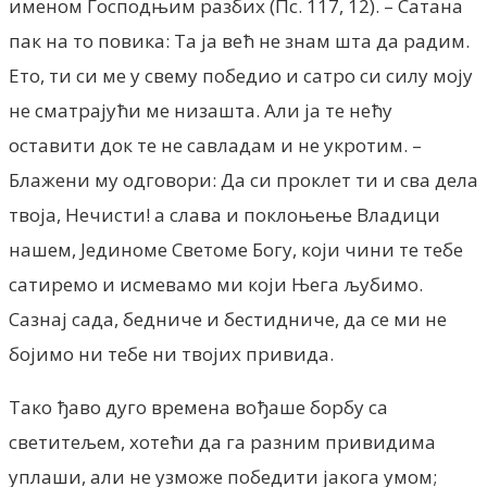
именом Господњим разбих (Пс. 117, 12). – Сатана
пак на то повика: Та ја већ не знам шта да радим.
Ето, ти си ме у свему победио и сатро си силу моју
не сматрајући ме низашта. Али ја те нећу
оставити док те не савладам и не укротим. –
Блажени му одговори: Да си проклет ти и сва дела
твоја, Нечисти! а слава и поклоњење Владици
нашем, Јединоме Светоме Богу, који чини те тебе
сатиремо и исмевамо ми који Њега љубимо.
Сазнај сада, бедниче и бестидниче, да се ми не
бојимо ни тебе ни твојих привида.
Тако ђаво дуго времена вођаше борбу са
светитељем, хотећи да га разним привидима
уплаши, али не узможе победити јакога умом;