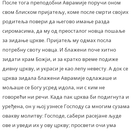
После тога преподобни Аврамије поручи оном
свом блиском пријатељу, коме после смрти својих
родитеља повери да његово имање разда
сиромасима, да му од преосталог новца пошаље
за зидање цркве. Пријатељ му одмах посла
потребну своту новца. И блажени поче хитно
зидати храм Божји, и за кратко време подиже
дивну цркву, и украси је као лепу невесту. А док се
црква зидала блажени Аврамије одлажаше и
мољаше се Богу усред идола, ни с ким не
говорећи ни речи. Када пак црква би подигнута и
уређена, он у њој узнесе Господу са многим сузама
овакву молитву: Господе, сабери расејане људе
ове и уведи их у ову цркву; просвети очи ума