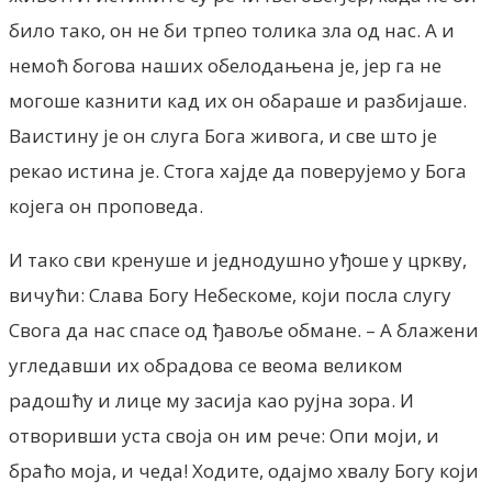
било тако, он не би трпео толика зла од нас. А и
немоћ богова наших обелодањена је, јер га не
могоше казнити кад их он обараше и разбијаше.
Ваистину је он слуга Бога живога, и све што је
рекао истина је. Стога хајде да поверујемо у Бога
којега он проповеда.
И тако сви кренуше и једнодушно уђоше у цркву,
вичући: Слава Богу Небескоме, који посла слугу
Свога да нас спасе од ђавоље обмане. – А блажени
угледавши их обрадова се веома великом
радошћу и лице му засија као рујна зора. И
отворивши уста своја он им рече: Опи моји, и
браћо моја, и чеда! Ходите, одајмо хвалу Богу који