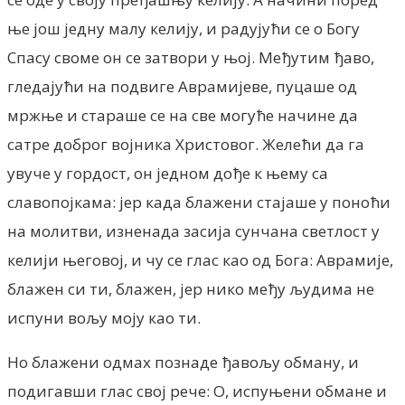
ње још једну малу келију, и радујући се о Богу
Спасу своме он се затвори у њој. Међутим ђаво,
гледајући на подвиге Аврамијеве, пуцаше од
мржње и стараше се на све могуће начине да
сатре доброг војника Христовог. Желећи да га
увуче у гордост, он једном дође к њему са
славопојкама: јер када блажени стајаше у поноћи
на молитви, изненада засија сунчана светлост у
келији његовој, и чу се глас као од Бога: Аврамије,
блажен си ти, блажен, јер нико међу људима не
испуни вољу моју као ти.
Но блажени одмах познаде ђавољу обману, и
подигавши глас свој рече: О, испуњени обмане и