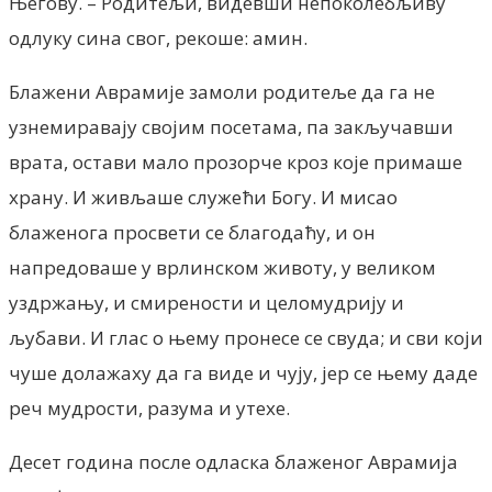
Његову. – Родитељи, видевши непоколебљиву
одлуку сина свог, рекоше: амин.
Блажени Аврамије замоли родитеље да га не
узнемиравају својим посетама, па закључавши
врата, остави мало прозорче кроз које примаше
храну. И живљаше служећи Богу. И мисао
блаженога просвети се благодаћу, и он
напредоваше у врлинском животу, у великом
уздржању, и смирености и целомудрију и
љубави. И глас о њему пронесе се свуда; и сви који
чуше долажаху да га виде и чују, јер се њему даде
реч мудрости, разума и утехе.
Десет година после одласка блаженог Аврамија