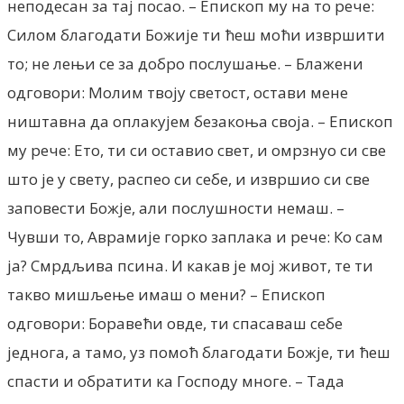
неподесан за тај посао. – Епископ му на то рече:
Силом благодати Божије ти ћеш моћи извршити
то; не лењи се за добро послушање. – Блажени
одговори: Молим твоју светост, остави мене
ништавна да оплакујем безакоња своја. – Епископ
му рече: Ето, ти си оставио свет, и омрзнуо си све
што је у свету, распео си себе, и извршио си све
заповести Божје, али послушности немаш. –
Чувши то, Аврамије горко заплака и рече: Ко сам
ја? Смрдљива псина. И какав је мој живот, те ти
такво мишљење имаш о мени? – Епископ
одговори: Боравећи овде, ти спасаваш себе
једнога, а тамо, уз помоћ благодати Божје, ти ћеш
спасти и обратити ка Господу многе. – Тада