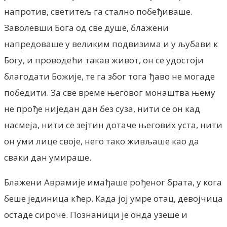
напротив, светитељ га стално побеђиваше.
Заволевши Бога од све душе, блажени
напредоваше у великим подвизима и у љубави к
Богу, и проводећи такав живот, он се удостоји
благодати Божије, те га због тога ђаво не могаде
победити. За све време његовог монаштва њему
не прође ниједан дан без суза, нити се он кад
насмеја, нити се зејтин дотаче његових уста, нити
он уми лице своје, него тако живљаше као да
сваки дан умираше.
Блажени Аврамије имађаше рођеног брата, у кога
беше јединица кћер. Када јој умре отац, девојчица
остаде сироче. Познаници је онда узеше и