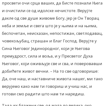
просвети очи срца ваших, да бисте познали Њега
и очистили се од идолске нечистоте. Верујте
дакле од све душе живоме Богу, јер је Он Творац
неба и земље и свега што је у њима и на њима,
беспочетан, неисказан, непостижан, светлодавац,
човекољубац, страшан и благ Господ. Верујте у
Сина Његовог Јединородног, који је Његова
премудрост, сила и воља, и у Пресветог Духа
Његовог, који оживљује све и сва, и поверовавши
добићете живот вечни. – На то све одговорише:
Да, оче наш, и наставниче живота нашег, ми тако
верујемо како нам ти говориш и учиш нас, и
готови смо радити што нам ти наредиш.
Тада их блажени све, од мала до велика, око