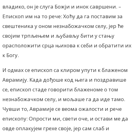
владико, он је слуга Божји и инок савршени. –
Епископ им на то рече: Хоћу да га поставим за
свештеника у оном незнабожачком селу, јер ће
својим трпљењем и љубављу бити у стању
орасположити срца њихова к себи и обратити их
к Богу.
И одмах се епископ са клиром упути к блаженом
Аврамију. Када дођоше код њега и поздравише
се, епископ стаде говорити блаженоме о том
незнабожачком селу, и мољаше га да иде тамо.
Чувши то, Аврамије се веома ожалости и рече
епископу: Опрости ми, свети оче, и остави ме да
овде оплакујем грехе своје, јер сам слаб и