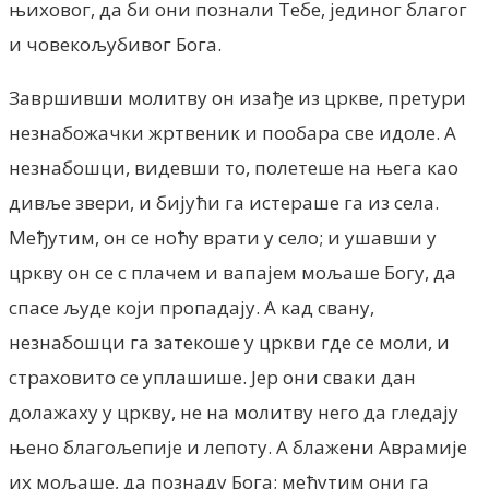
њиховог, да би они познали Тебе, јединог благог
и човекољубивог Бога.
Завршивши молитву он изађе из цркве, претури
незнабожачки жртвеник и пообара све идоле. А
незнабошци, видевши то, полетеше на њега као
дивље звери, и бијући га истераше га из села.
Међутим, он се ноћу врати у село; и ушавши у
цркву он се с плачем и вапајем мољаше Богу, да
спасе људе који пропадају. А кад свану,
незнабошци га затекоше у цркви где се моли, и
страховито се уплашише. Јер они сваки дан
долажаху у цркву, не на молитву него да гледају
њено благољепије и лепоту. А блажени Аврамије
их мољаше, да познаду Бога; мећутим они га