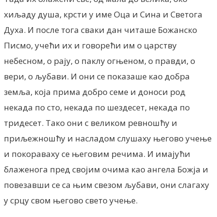
хиљаду душа, крсти у име Оца и Сина и Светога
Духа. И после тога сваки дан читаше Божанско
Писмо, учећи их и говорећи им о царству
небесном, о рају, о паклу огњеном, о правди, о
вери, о љубави. И они се показаше као добра
земља, која прима добро семе и доноси род
некада по сто, некада по шездесет, некада по
тридесет. Тако они с великом ревношћу и
приљежношћу и насладом слушаху његово учење
и покораваху се његовим речима. И имајући
блаженога пред својим очима као ангела Божја и
повезавши се са њим свезом љубави, они слагаху
у срцу свом његово свето учење.