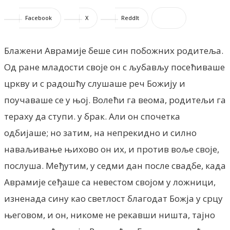
Facebook
X
ReddIt
Блажени Аврамије беше син побожних родитеља.
Од ране младости своје он с љубављу посећиваше
цркву и с радошћу слушаше реч Божију и
поучаваше се у њој. Волећи га веома, родитељи га
тераху да ступи. у брак. Али он спочетка
одбијаше; но затим, на непрекидно и силно
наваљивање њихово он их, и против воље своје,
послуша. Међутим, у седми дан после свадбе, када
Аврамије сеђаше са невестом својом у ложници,
изненада сину као светлост благодат Божја у срцу
његовом, и он, никоме не рекавши ништа, тајно