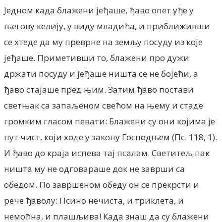
Једном када блажени јеђаше, ђаво опет уђе у
његову келију, у виду младића, и приближивши
се хтеде да му преврне на земљу посуду из које
јеђаше. Приметивши то, блажени про дужи
држати посуду и јеђаше ништа се не бојећи, а
ђаво стајаше пред њим. Затим ђаво постави
светњак са запаљеном свећом на њему и стаде
громким гласом певати: Блажени су они којима је
пут чист, који ходе у закону Господњем (Пс. 118, 1).
И ђаво до краја испева тај псалам. Светитељ пак
ништа му не одговараше док не заврши са
обедом. По завршеном обеду он се прекрсти и
рече ђаволу: Псино нечиста, и триклета, и
немоћна, и плашљива! Када знаш да су блажени