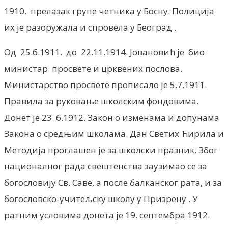
1910. прелазак групе четника у Босну. Полиција
их је разоружала и спровела у Београд .
Од 25.6.1911. до 22.11.1914. Јовановић је био
министар просвете и црквених послова.
Министарство просвете прописало је 5.7.1911.
Правила за руковање школским фондовима.
Донет је 23. 6.1912. Закон о изменама и допунама
Закона о средњим школама. Дан Светих Ћирила и
Методија проглашен је за школски празник. Због
националног рада свештенства заузимао се за
богословију Св. Саве, а после балканског рата, и за
богословско-учитељску школу у Призрену . У
ратним условима донета је 19. септембра 1912.