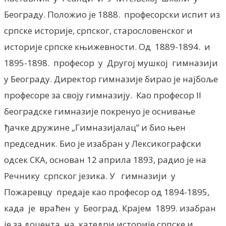
Београду. Положио је 1888. професорски испит из
српске историје, српског, старословенског и
историје српске књижевности. Од 1889-1894. и
1895-1898. професор у Другој мушкој гимназији
у Београду. Директор гимназије бирао је најбоље
професоре за своју гимназију. Као професор II
београдске гимназије покренуо је оснивање
ђачке дружине „Гимназијалац” и био њен
председник. Био је изабран у Лексикографски
одсек СКА, основан 12 априла 1893, радио је на
Речнику српског језика. У гимназији у
Пожаревцу предаје као професор од 1894-1895,
када је враћен у Београд. Крајем 1899. изабран
је за доцента на катедри историје српске и