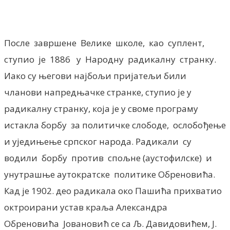
После завршене Велике школе, као суплент,
ступио је 1886 у Народну радикалну странку.
Иако су његови најбољи пријатељи били
чланови напредњачке странке, ступио је у
радикалну странку, која је у своме програму
истакла борбу за политичке слободе, ослобођење
и уједињење српског народа. Радикали су
водили борбу против спољне (аустофилске) и
унутрашње аутократске политике Обреновића.
Кад је 1902. део радикала око Пашића прихватио
октроирани устав краља Александра
Обреновића Јовановић се са Љ. Давидовићем, Ј.