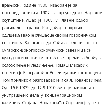
врањски. Године 1906. изабран је за
потпредседника а 1907. за председник Народне
скупштине. Ушао је 1908. у Главни одбор
радикалне странке. Као добар говорник
одушевљавао је слушаоце својом говорничком
вештином. Залагао се да Србија склопи српско-
бугарско-црногорско-румунски савез и да се
културно и војнички што боље спреми за борбу за
ослобођење и уједињење. Томаш Масарик
посетио је Београд због Велеиздајничког процеса.
Том приликом разговарао је и са Љ. Јовановићем.
Од 16.6.1909. до 12.9.1910. био је министар
унутрашњих дела у концентрационом
кабинету Стојана Новаковића. Спречио је у лето