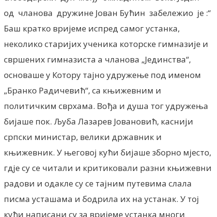
од чланова дружине Јован Бућин забележио је :“
Баш кратко вријеме испред самог устанка,
неколико старијих ученика которске гимназије и
свршених гимназиста а чланова „Јединства“,
основаше у Котору тајно удружење под именом
„Бранко Радичевић“, са књижевним и
политичким сврхама. Вођа и душа тог удружења
бијаше пок. Љуба Лазарев Јовановић, каснији
српски министар, велики државник и
књижевник. У његовој кући бијаше зборно мјесто,
гдје су се читали и критиковали разни књижевни
радови и одакле су се тајним путевима слала
писма усташама и бодрила их на устанак. У тој
кући написани су за вријеме устанка многи