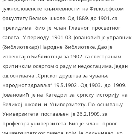
јужнословенске књижевности на Филозофском
факултету Велике школе. Од 1889. до 1901. са
прекидима био је члан Главног просветног
савета. У периоду 1901-03. Јовановић је управник
(библиотекар) Народне библиотеке. Дао је
извештај о Библиотеци за 1902. са свестраним
критичким освртом о раду и недостацима. Један
од оснивача „Српског друштва за чување
народног здравља” 19.5.1902 . Од 1903. до 1909.
Јовановић је на Катедри за српску историју на
Великој школи и Универзитету. По оснивању
Универзитета постављен је 26.2.1905. за
професора универзитета. Био је члан првог
универзитетског савета који је одлучивао ко