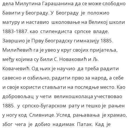
дела Милутина Гарашанина да се може слободно
бавити у Београду. У Београду је положио
матуру и наставио школовање на Великој школи
1883-1887. као стипендиста српске владе.
Завршио је Прву београдску гимназију 1885.
Милићевић га је увео у круг својих пријатеља,
међу којима су били С. Новаковић и Љ.
Ковачевић. Од њих је научио да треба радити
савесно и озбиљно, радити прво за народ, а себе
и своје користи стављати на последње место. Као
добровољац у чети великошколаца учествовао
1885. у српско-бугарском рату и тешко је рањен
у ногу код Сливнице. Услед рањавања је храмао,
због чега је добио надимак Патак. Кад је