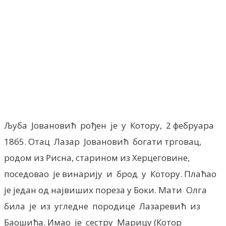
Facebook
X
ReddIt
Email
Pri
Љуба Јовановић рођен је у Котору, 2 фебруара
1865. Отац Лазар Јовановић богати трговац,
родом из Рисна, старином из Херцеговине,
поседовао је винарију и брод у Котору. Плаћао
је један од највиших пореза у Боки. Мати Олга
била је из угледне породице Лазаревић из
Баошића. Имао је сестру Марицу (Котор