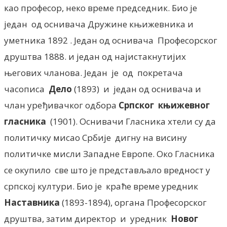
као професор, неко време председник. Био је
један од оснивача Дружине књижевника и
уметника 1892 . Један од оснивача Професорског
друштва 1888. и један од најистакнутијих
његових чланова. Један је од покретача
часописа
Дело
(1893) и један од оснивача и
члан уређивачког одбора
Српског књижевног
гласника
(1901). Оснивачи Гласника хтели су да
политичку мисао Србије дигну на висину
политичке мисли Западне Европе. Око Гласника
се окупило све што је представљало вредност у
српској култури. Био је краће време уредник
Наставника
(1893-1894), органа Професорског
друштва, затим директор и уредник
Новог