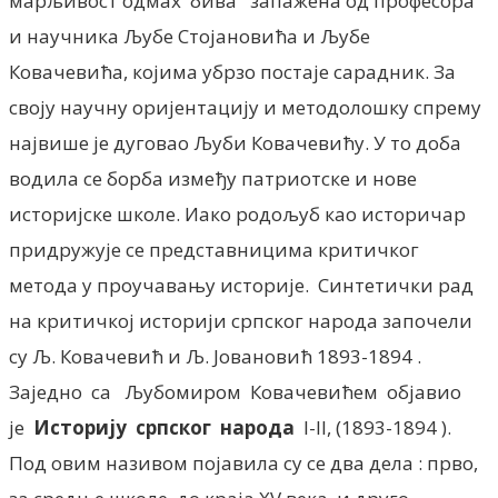
марљивост одмах бива запажена од професора
и научника Љубе Стојановића и Љубе
Ковачевића, којима убрзо постаје сарадник. За
своју научну оријентацију и методолошку спрему
највише је дуговао Љуби Ковачевићу. У то доба
водила се борба између патриотске и нове
историјске школе. Иако родољуб као историчар
придружује се представницима критичког
метода у проучавању историје. Синтетички рад
на критичкој историји српског народа започели
су Љ. Ковачевић и Љ. Јовановић 1893-1894 .
Заједно са Љубомиром Ковачевићем објавио
је
Историју српског народа
I-II, (1893-1894 ).
Под овим називом појавила су се два дела : прво,