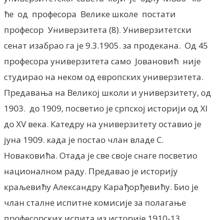
ће од професора Велике школе постати
професор Универзитета (8). Универзитетски
сенат изабрао га је 9.3.1905. за продекана. Од 45
професора универзитета само Јовановић није
студирао на неком од европских универзитета.
Предавања на Великој школи и универзитету, од
1903. до 1909, посветио је српској историји од XI
до XV века. Катедру на универзитету оставио је
јуна 1909. када је постао члан владе С.
Новаковића. Отада је све своје снаге посветио
националном раду. Предавао је историју
краљевићу Александру Карађорђевићу. Био је
члан сталне испитне комисије за полагање
професорских испита из историје 1910-13 .