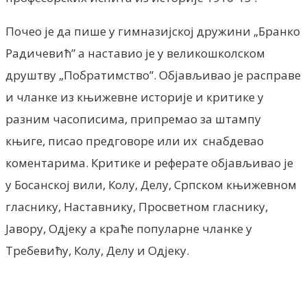
Почео је да пише у гимназијској дружини „Бранко
Радичевић” а наставио је у великошколском
друштву „Побратимство”. Објављивао је расправе
и чланке из књижевне историје и критике у
разним часописима, припремао за штампу
књиге, писао предговоре или их снабдевао
коментарима. Критике и реферате објављивао је
у Босанској вили, Колу, Делу, Српском књижевном
гласнику, Наставнику, Просветном гласнику,
Јавору, Одјеку а краће популарне чланке у
Требевићу, Колу, Делу и Одјеку.