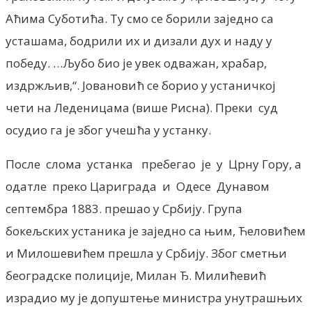
Аћима Суботића. Ту смо се борили заједно са
усташама, бодрили их и дизали дух и наду у
победу. …Љубо био је увек одважан, храбар,
издржљив,“. Јовановић се борио у устаничкој
чети на Леденицама (више Рисна). Преки суд
осудио га је због учешћа у устанку.
После слома устанка пребегао је у Црну Гору, а
одатле преко Цариграда и Одесе Дунавом
септембра 1883. прешао у Србију. Група
бокељских устаника је заједно са њим, Ћеловићем
и Милошевићем прешла у Србију. Због сметњи
београдске полиције, Милан Ђ. Милићевић
израдио му је допуштење министра унутрашњих