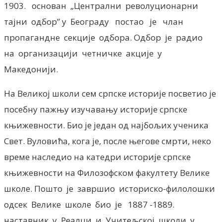
1903. основан „Централни револуционарни
тајни одбор” у Београду постао је члан
пропагандне секције одбора. Одбор је радио
на организацији четничке акције у
Македонији.
На Великој школи сем српске историје посветио је
посебну пажњу изучавању историје српске
књижевности. Био је један од најбољих ученика
Свет. Вуловића, кога је, после његове смрти, неко
време наследио на катедри историје српске
књижевности на Филозофском факултету Велике
школе. Пошто је завршио историско-филолошки
одсек Велике школе био је 1887 -1889.
наставник у Реалци и Учитељској школи у