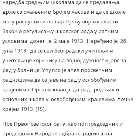
наредба средњим школама да се предавања
држе са смањеним бројем часова и да се школе
могу распустити по наређењу војних власти.
Закон о регулисању школског рада у ратним
условима донет је 2 маја 1913 . Наређено је 26
јуна 1913. да се сви београдски учитељи и
учитељице који нису на војној дужности јаве за
рад у болнице. Упутио је апел просветним
радницима да се јаве на рад у ослобођеним
крајевима. Организовао је да рад средњих и
основних школа у ослобођеним крајевима почне
крајем 1913. (15).
Пре Првог светског рата, као потпредседник и
председник Народне одбране, радио је на