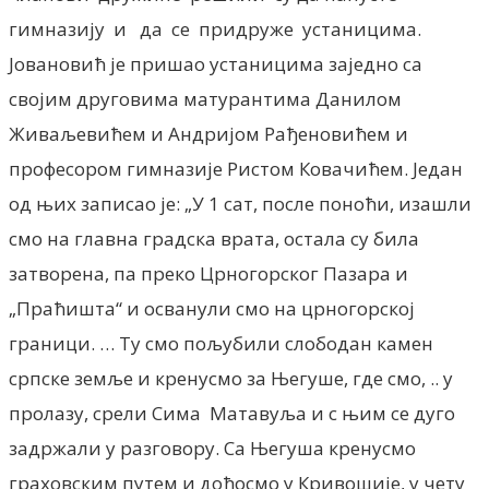
гимназију и да се придруже устаницима.
Јовановић је пришао устаницима заједно са
својим друговима матурантима Данилом
Живаљевићем и Андријом Рађеновићем и
професором гимназије Ристом Ковачићем. Један
од њих записао је: „У 1 сат, после поноћи, изашли
смо на главна градска врата, остала су била
затворена, па преко Црногорског Пазара и
„Праћишта“ и осванули смо на црногорској
граници. … Ту смо пољубили слободан камен
српске земље и кренусмо за Његуше, где смо, .. у
пролазу, срели Сима Матавуља и с њим се дуго
задржали у разговору. Са Његуша кренусмо
граховским путем и дођосмо у Кривошије, у чету