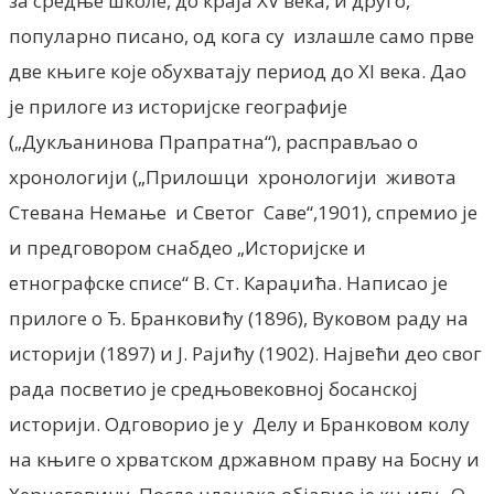
за средње школе, до краја XV века, и друго,
популарно писано, од кога су излашле само прве
две књиге које обухватају период до XI века. Дао
је прилоге из историјске географије
(„Дукљанинова Прапратна“), расправљао о
хронологији („Прилошци хронологији живота
Стевана Немање и Светог
Саве“,1901), спремио је
и предговором снабдео „Историјске и
етнографске списе“ В. Ст. Караџића. Написао је
прилоге о Ђ. Бранковићу (1896), Вуковом раду на
историји (1897) и Ј. Рајићу (1902). Највећи део свог
рада посветио је средњовековној босанској
историји. Одговорио је у Делу и Бранковом колу
на књиге о хрватском државном праву на Босну и