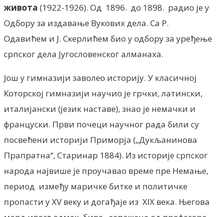
живота
(1922-1926). Од 1896. до 1898. радио је у
Одбору за издавање Вукових дела. Са Р.
Одавићем и Ј. Скерлићем био у одбору за уређење
српског дела Југословенског алманаха.
Још у гимназији заволео историју. У класичној
Которској гимназији научио је грчки, латински,
италијански (језик наставе), знао је немачки и
француски. Први почеци научног рада били су
посвећени историји Приморја („Дукљанинова
Прапратна“, Старинар 1884). Из историје српског
народа највише је проучавао време пре Немање,
период између маричке битке и политичке
пропасти у XV веку и догађаје из XIX века. Његова