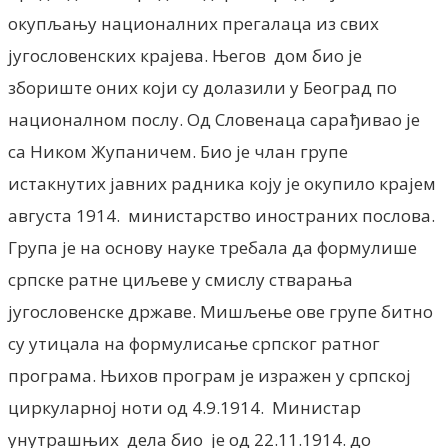
окупљању националних прегалаца из свих
југословенских крајева. Његов дом био је
збориште оних који су долазили у Београд по
националном послу. Од Словенаца сарађивао је
са Ником Жупаничем. Био је члан групе
истакнутих јавних радника коју је окупило крајем
августа 1914. министарство иностраних послова.
Група је на основу науке требала да формулише
српске ратне циљеве у смислу стварања
југословенске државе. Мишљење ове групе битно
су утицала на формулисање српског ратног
програма. Њихов програм је изражен у српској
циркуларној ноти од 4.9.1914. Министар
унутрашњих дела био је од 22.11.1914. до