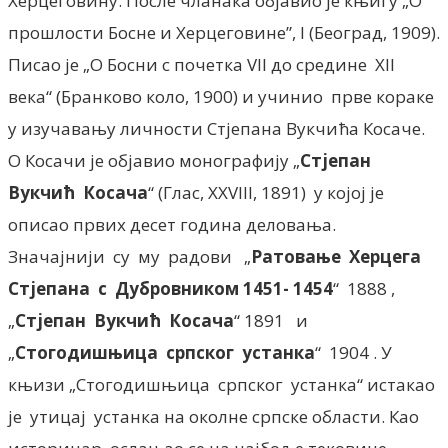
Херцеговину. После чланака објавио је књигу „О
прошлости Босне и Херцеговине”, I (Београд, 1909).
Писао је „О Босни с почетка VII до средине XII
века“ (Бранково коло, 1900) и учинио прве кораке
у изучавању личности Стјепана Вукчића Косаче.
О Косачи је објавио монографију „
Стјепан
Вукчић Косача
“ (Глас, XXVIII, 1891) у којој је
описао првих десет година деловања.
Значајнији су му радови „
Ратовање Херцега
Стјепана
с Дубровником 1451- 1454
“ 1888 ,
„
Стјепан Вукчић Косача
“ 1891 и
„
Стогодишњица српског устанка
“ 1904 . У
књизи „Стогодишњица српског устанка“ истакао
је утицај
устанка на околне српске области. Као