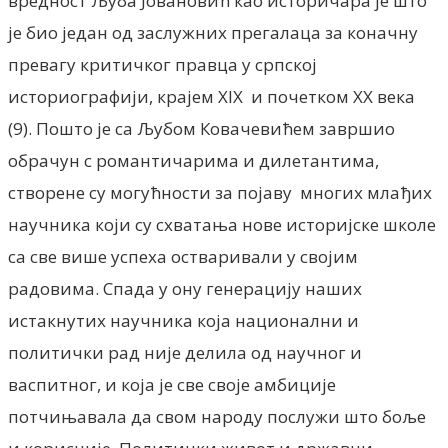
вредност Љуба Јовановић као историчара је што
је био један од заслужних прегалаца за коначну
превагу критичког правца у српској
историографији, крајем XIX и почетком XX века
(9). Пошто је са Љубом Ковачевићем завршио
обрачун с романтичарима и дилетантима,
створене су могућности за појаву многих млађих
научника који су схватања нове историјске школе
са све више успеха остваривали у својим
радовима. Спада у ону генерацију наших
истакнутих научника која национални и
политички рад није делила од научног и
васпитног, и која је све своје амбиције
потчињавала да свом народу послужи што боље