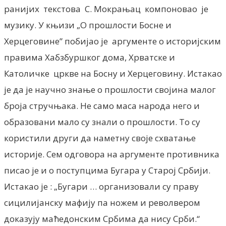
ранијих текстова С. Мокрањац компоновао је
музику. У књизи „О прошлости Босне и
Херцеговине” побијао је аргументе о историјским
правима Хабзбуршког дома, Хрватске и
Католичке цркве на Босну и Херцеговину. Истакао
је да је научно знање о прошлости својина малог
броја стручњака. Не само маса народа него и
образовани мало су знали о прошлости. То су
користили други да наметну своје схватање
историје. Сем одговора на аргументе противника
писао је и о поступцима Бугара у Старој Србији.
Истакао је : „Бугари … организовали су праву
сицилијанску мафију па ножем и револвером
доказују маћедонским Србима да нису Срби.“