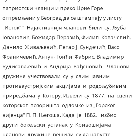
патриотски чланци и преко Црне Горе
отпремљени у Београд да се штампају у листу
„Исток“.“. Најактивнији чланови били су: Љуба
Јовановић, Божидар Перазић, Филип Ковачевић,
Данило Живаљевић, Петар Ј. Сундечић, Васо
Франичевић, Антун-Тонћи Фабрис, Владимир
Будисављевић и Андрија Рађеновић . Чланови
дружине учествовали су у свим јавним
противаустријским акцијама и родољубивим
приредбама у Котору. Извели су 1877. на сцени
которског позоришта одломке из „Горског
вијенца“ П. П. Његоша. Када је 1882. избио
други бокељски устанак у Кривошијама
чланови дружине решили су да напусте