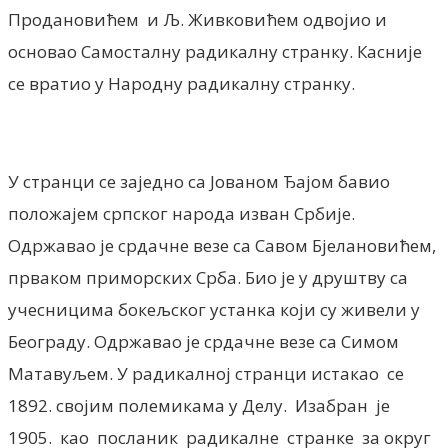
Продановићем и Љ. Живковићем одвојио и
основао Самосталну радикалну странку. Касније
се вратио у Народну радикалну странку.
У странци се заједно са Јованом Ђајом бавио
положајем српског народа изван Србије.
Одржавао је срдачне везе са Савом Бјелановићем,
прваком приморских Срба. Био је у друштву са
учесницима бокељског устанка који су живели у
Београду. Одржавао је срдачне везе са Симом
Матавуљем. У радикалној странци истакао се
1892. својим полемикама у Делу. Изабран је
1905. као посланик радикалне странке за округ