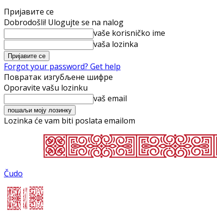
Пријавите се
Dobrodošli! Ulogujte se na nalog
vaše korisničko ime
vaša lozinka
Forgot your password? Get help
Повратак изгубљене шифре
Oporavite vašu lozinku
vaš email
Lozinka će vam biti poslata emailom
Čudo