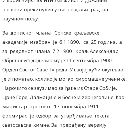
и корисније. Политички живот и државни
послови прекинули су његов даљи рад на
научном пољу.
За дописног члана Српске краљевске
академије изабран је 6.1.1890. са 25 година, а
за редовног члана 7.2.1900 . Краљ Александар
Обреновић доделио му је 11 септембра 1900.
Орден Светог Саве IV реда. У својој кући окупљао
је и помагао, колико је могао, сиромашне ученике.
Нарочито се заузимао за ђаке из Старе Србије,
Црне Горе, Далмације и Босне и Херцеговине. Као
министар просвете 17. новембра 1911.
формирао је одбор за утврђивање текста
светосавске химне. За прерађену верзију