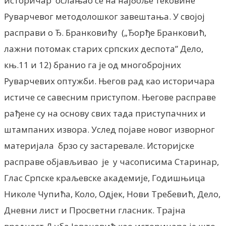
историчар ослањао се на најбоље тековине
Руварчевог методолошког завештања. У својој
расправи о Ђ. Бранковићу („Ђорђе Бранковић,
лажни потомак старих српских деспота” Дело,
књ.11 и 12) бранио га је од многобројних
Руварчевих оптужби. Његов рад као историчара
истиче се савесним приступом. Његове расправе
рађене су на основу свих тада приступачних и
штампаних извора. Услед појаве новог изворног
материјала брзо су застаревале. Историјске
расправе објављивао је у часописима Старинар,
Глас Српске краљевске академије, Годишњица
Николе Чупића, Коло, Одјек, Нови Требевић, Дело,
Дневни лист и Просветни гласник. Трајна