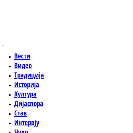
Вести
Видео
Традиција
Историја
Култура
Дијаспора
Став
Интервју
Чудо