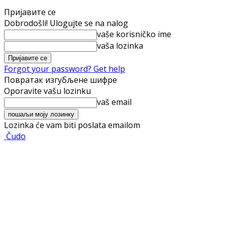
Пријавите се
Dobrodošli! Ulogujte se na nalog
vaše korisničko ime
vaša lozinka
Forgot your password? Get help
Повратак изгубљене шифре
Oporavite vašu lozinku
vaš email
Lozinka će vam biti poslata emailom
Čudo