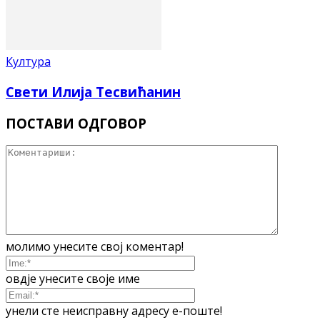
Култура
Свети Илија Тесвићанин
ПОСТАВИ ОДГОВОР
молимо унесите свој коментар!
овдје унесите своје име
унели сте неисправну адресу е-поште!