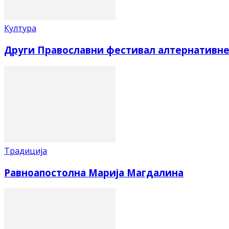
Култура
Други Православни фестивал алтернативне
Традиција
Равноапостолна Марија Магдалина