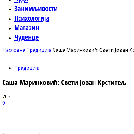
Занимљивости
Психологија
Магазин
Чуденце
Насловна
Традиција
Саша Маринковић: Свети Јован К
Традиција
Саша Маринковић: Свети Јован Крститељ
263
0
Facebook
X
ReddIt
Email
Pri