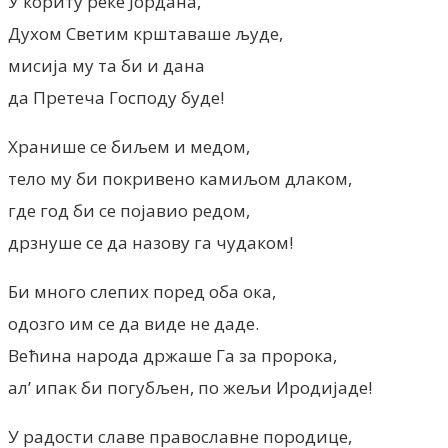
У кориту реке Јордана,
Духом Светим крштаваше људе,
мисија му та би и дана
да Претеча Господу буде!
Хранише се биљем и медом,
тело му би покривено камиљом длаком,
где год би се појавио редом,
дрзнуше се да назову га чудаком!
Би много слепих поред оба ока,
одозго им се да виде не даде.
Већина народа држаше Га за пророка,
ал’ ипак би погубљен, по жељи Иродијаде!
У радости славе православне породице,