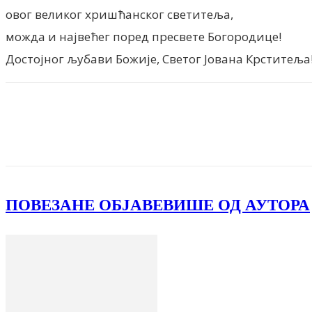
овог великог хришћанског светитеља,
можда и највећег поред пресвете Богородице!
Достојног љубави Божије, Светог Јована Крститеља
Facebook
X
ReddIt
Email
Pri
ПОВЕЗАНЕ ОБЈАВЕ
ВИШЕ ОД АУТОРА